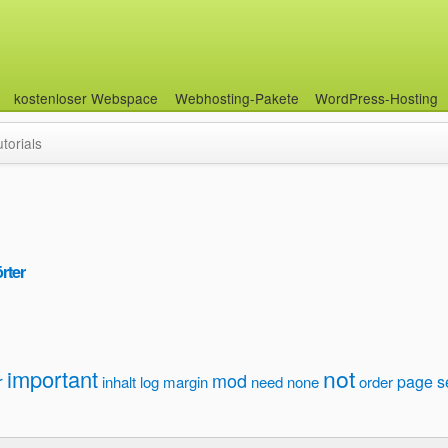
kostenloser Webspace
Webhosting-Pakete
WordPress-Hosting
utorials
rter
not
important
mod
r
page
s
inhalt
log
margin
need
none
order