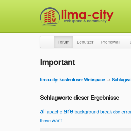
Forum
Benutzer
Promowall
T
Important
lima-city: kostenloser Webspace
→
Schlagwö
Schlagworte dieser Ergebnisse
are
all
erro
apache
background
break
don
want
these