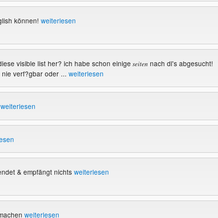
glish können!
weiterlesen
iese visible list her? ich habe schon einige
nach dl's abgesucht!
seiten
d nie verf?gbar oder ...
weiterlesen
y
weiterlesen
lesen
endet & empfängt nichts
weiterlesen
 machen
weiterlesen