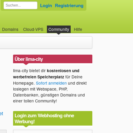
Login
Registrierung
Domains
Cloud-VPS
Community
Hilfe
Über lima-city
lima-city bietet dir
kostenlosen und
für Deine
werbefreien Speicherplatz
Homepage.
Sofort anmelden
und direkt
loslegen mit Webspace, PHP,
Datenbanken, günstigen Domains und
einer tollen Community!
et
Login zum Webhosting ohne
Werbung!