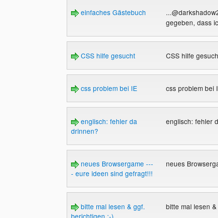
einfaches Gästebuch
...@darkshadow2:
gegeben, dass ic
CSS hilfe gesucht
CSS hilfe gesuc
css problem bei IE
css problem bei 
englisch: fehler da
englisch: fehler
drinnen?
neues Browsergame ---
neues Browsergam
- eure ideen sind gefragt!!!
bitte mal lesen & ggf.
bitte mal lesen &
berichtigen ;-)