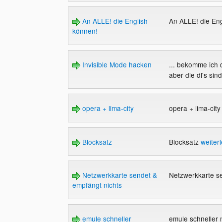
An ALLE! die English
An ALLE! die En
können!
Invisible Mode hacken
... bekomme ich d
aber die dl's sin
opera + lima-city
opera + lima-cit
Blocksatz
Blocksatz
weiter
Netzwerkkarte sendet &
Netzwerkkarte s
empfängt nichts
emule schneller
emule schneller