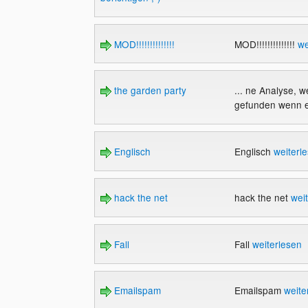
MOD!!!!!!!!!!!!!!
MOD!!!!!!!!!!!!!!
we
the garden party
... ne Analyse, 
gefunden wenn e
Englisch
Englisch
weiterl
hack the net
hack the net
wei
Fall
Fall
weiterlesen
Emailspam
Emailspam
weite