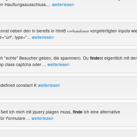
en Hauftungsausschluss....
weiterlesen
annst neben den in bereits in html5
vorgefertigten inputs wi
vorhandenen
e="url", type="...
weiterlesen
 auch "echte" Besucher geben, die spammen). Du
st eigentlich mit der
finde
p class captcha oder ...
weiterlesen
ndefined constant K
weiterlesen
? Seit ich mich mit jquery plagen muss,
ich eine alternative
finde
für Formulare ...
weiterlesen