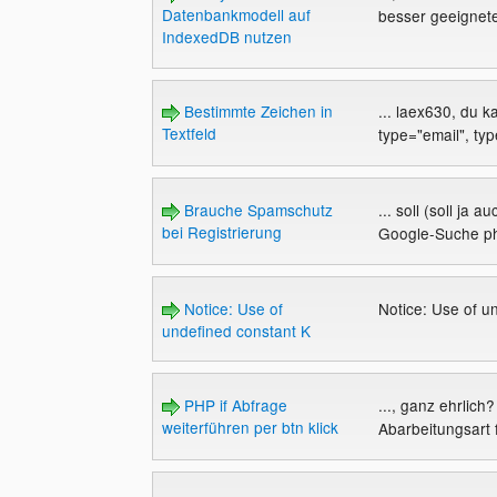
Datenbankmodell auf
besser geeignet
IndexedDB nutzen
Bestimmte Zeichen in
... laex630, du k
Textfeld
type="email", typ
Brauche Spamschutz
... soll (soll ja
bei Registrierung
Google-Suche ph
Notice: Use of
Notice: Use of u
undefined constant K
PHP if Abfrage
..., ganz ehrlich
weiterführen per btn klick
Abarbeitungsart 