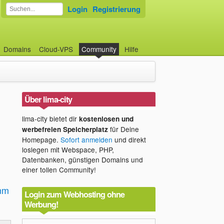
Login
Registrierung
Domains
Cloud-VPS
Community
Hilfe
Über lima-city
lima-city bietet dir
kostenlosen und
für Deine
werbefreien Speicherplatz
Homepage.
Sofort anmelden
und direkt
loslegen mit Webspace, PHP,
Datenbanken, günstigen Domains und
einer tollen Community!
mm
Login zum Webhosting ohne
Werbung!