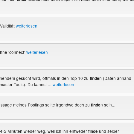
alidität
weiterlesen
hne 'connect'
weiterlesen
chendem gesucht wird, oftmals in den Top 10 zu
n (Daten anhand
finde
aster Tools). Du kannst ...
weiterlesen
Message meines Postings sollte irgendwo doch zu
n sein....
finde
h 4-5 Minuten wieder weg, weil ich ihn entweder
und selber
finde