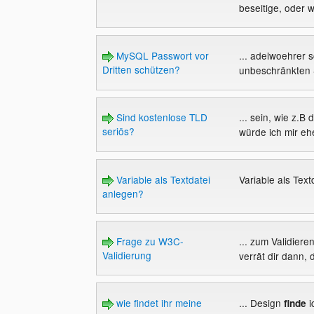
beseitige, oder w
MySQL Passwort vor
... adelwoehrer 
Dritten schützen?
unbeschränkten 
Sind kostenlose TLD
... sein, wie z.B
seriös?
würde ich mir ehe
Variable als Textdatei
Variable als Tex
anlegen?
Frage zu W3C-
... zum Validie
Validierung
verrät dir dann, 
wie findet ihr meine
... Design
i
finde