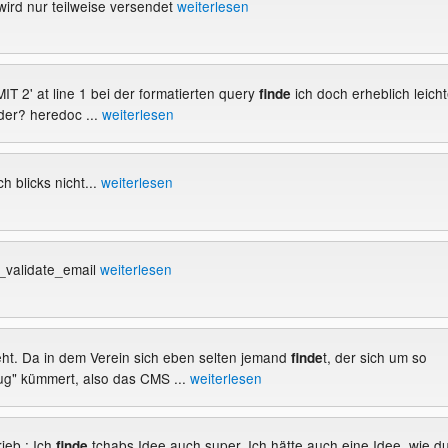
wird nur teilweise versendet
weiterlesen
MIT 2' at line 1 bei der formatierten query
ich doch erheblich leicht
finde
oder? heredoc ...
weiterlesen
h blicks nicht...
weiterlesen
ter_validate_email
weiterlesen
eht. Da in dem Verein sich eben selten jemand
t, der sich um so
finde
ug" kümmert, also das CMS ...
weiterlesen
ieb : Ich
tchabs Idee auch super. Ich hätte auch eine Idee, wie d
finde