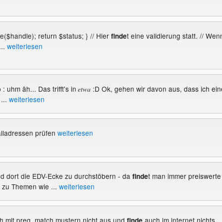
se($handle); return $status; } // Hier
t eine validierung statt. // Wen
finde
...
weiterlesen
 : uhm äh... Das trifft's in
:D Ok, gehen wir davon aus, dass ich ein
etwa
...
weiterlesen
ailadressen prüfen
weiterlesen
und dort die EDV-Ecke zu durchstöbern - da
t man immer preiswerte
finde
 zu Themen wie ...
weiterlesen
ich mit preg_match mustern nicht aus und
auch im internet nichts.
finde