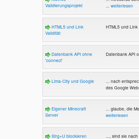
Validierungsprojekt
...
weiterlesen
HTML5 und Link
HTML5 und Link V
Validität
Datenbank API ohne
Datenbank API o
'connect'
Lima-City und Google
... nach entspre
des Google Webm
Eigener Minecraft
... glaube, die 
Server
weiterlesen
Strg+U blockieren
..., sind sie nac