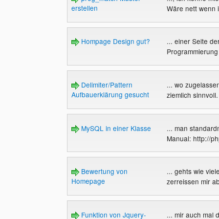
erstellen
Wäre nett wenn ih
Hompage Design gut?
... einer Seite d
Programmierung 
Delimiter/Pattern
... wo zugelassen
Aufbauerklärung gesucht
ziemlich sinnvoll
MySQL in einer Klasse
... man standard
Manual: http://p
Bewertung von
... gehts wie vi
Homepage
zerreissen mir ab
Funktion von Jquery-
... mir auch mal