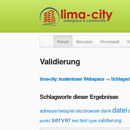
Forum
Benutzer
Promowall
T
Validierung
lima-city: kostenloser Webspace
→
Schlagwö
Schlagworte dieser Ergebnisse
datei
adresse
beispiel
browser
dank
bild
server
validierung
text
punkt
test
type