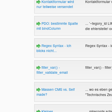
Kontaktformular wird
Kontaktformular 
nur teilweise versendet
PDO: bestimmte Spalte
... '~tegory_id LI
mit bindColumn
die ehlerstelle! 
Regex Syntax - ich
Regex Syntax - ic
blicks nicht...
filter_var() -
filter_var() - fil
filter_validate_email
Massen CMS vs. Self
... wo es eben g
made?
"Technisches Ze
Kleines
... mlrecords schr