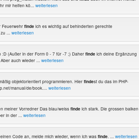
r mir helfen kö...
weiterlesen
er Feuerwehr
ich es wichtig auf behinderten gerechte
finde
zu ...
weiterlesen
 :D (Außer in der Form 0 - 7 für -7 ;) Daher
ich deine Ergänzung
finde
. Aber auch wieder ...
weiterlesen
mäßig objektorientiert programmieren. Hier
st du das im PHP-
finde
hp.net/manual/de/book....
weiterlesen
elen meiner Vorredner Das blau/weiss
ich stark. Die grossen balken
finde
er in der ...
weiterlesen
 deinen Code an, melde mich wieder, wenn ich was
. ...
weiterlesen
finde