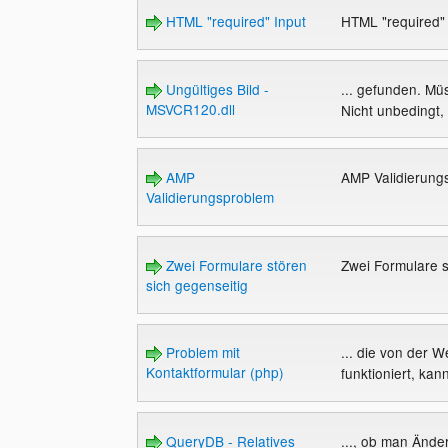
HTML "required" Input
HTML "required"
Ungültiges Bild -
... gefunden. Müs
MSVCR120.dll
Nicht unbedingt, 
AMP
AMP Validierun
Validierungsproblem
Zwei Formulare stören
Zwei Formulare s
sich gegenseitig
Problem mit
... die von der W
Kontaktformular (php)
funktioniert, kan
QueryDB - Relatives
..., ob man Ände