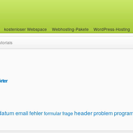
kostenloser Webspace
Webhosting-Pakete
WordPress-Hosting
utorials
rter
datum
header
email
fehler
problem
progra
formular
frage