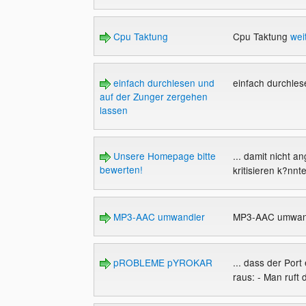
Cpu Taktung
Cpu Taktung
wei
einfach durchlesen und
einfach durchle
auf der Zunger zergehen
lassen
Unsere Homepage bitte
... damit nicht an
bewerten!
kritisieren k?nnte
MP3-AAC umwandler
MP3-AAC umwan
pROBLEME pYROKAR
... dass der Por
raus: - Man ruft 