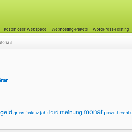
kostenloser Webspace
Webhosting-Pakete
WordPress-Hosting
utorials
rter
monat
geld
meinung
lord
jahr
pawort
gruss
recht
instanz