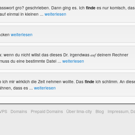
asswort gro? geschrieben. Dann ging es. Ich
es nur komisch, das
finde
uf einmal in kleinen ...
weiterlesen
packen
weiterlesen
: wenn du nicht willst das dieses Dr. irgendwas
deinem Rechner
auf
muss du eine bestimmte Datei ...
weiterlesen
 ich mir wirklich die Zeit nehmen wollte. Das
ich schlimm. An dies
finde
ähnen, dass es ...
weiterlesen
-VPS
Domains
Prepaid Domains
Über lima-city
Blog
Impressum, Da