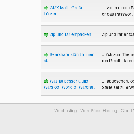
GMX Mail - Große
... von meinem P
Lücken!
er das Passwort a
Zip und rar entpacken
Zip und rar ent
Bearshare stürzt immer
...?ck zum Thema
ab!
ruml?melt, dann 
Was ist besser Guild
... abgesehen, ob
Wars od .World of Warcraft
Stelle sei zu erw
Webhosting
WordPress-Hosting
Cloud