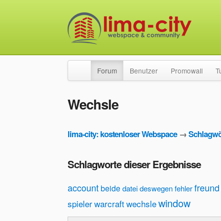
Forum
Benutzer
Promowall
T
Wechsle
lima-city: kostenloser Webspace
→
Schlagwö
Schlagworte dieser Ergebnisse
account
freund
beide
datei
deswegen
fehler
window
spieler
warcraft
wechsle