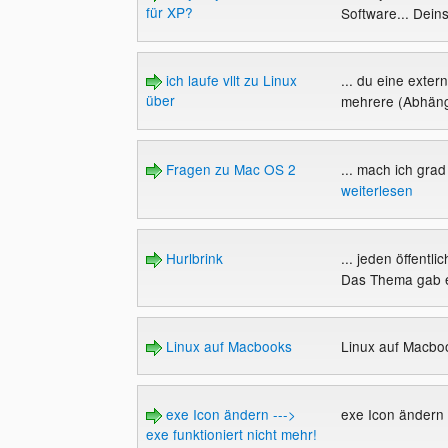
für XP?
Software... Deins
ich laufe vllt zu Linux
... du eine exter
über
mehrere (Abhängi
Fragen zu Mac OS 2
... mach ich grad
weiterlesen
Hurlbrink
... jeden öffentli
Das Thema gab e
Linux auf Macbooks
Linux auf Macb
exe Icon ändern --->
exe Icon ändern -
exe funktioniert nicht mehr!