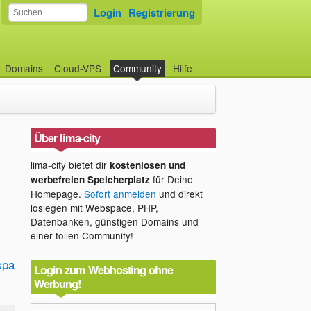
Login
Registrierung
Domains
Cloud-VPS
Community
Hilfe
Über lima-city
lima-city bietet dir
kostenlosen und
für Deine
werbefreien Speicherplatz
Homepage.
Sofort anmelden
und direkt
loslegen mit Webspace, PHP,
Datenbanken, günstigen Domains und
einer tollen Community!
spa
Login zum Webhosting ohne
Werbung!