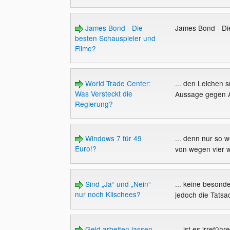
James Bond - Die
James Bond - Di
besten Schauspieler und
Filme?
World Trade Center:
... den Leichen 
Was Versteckt die
Aussage gegen 
Regierung?
Windows 7 für 49
... denn nur so
Euro!?
von wegen vier wo
Sind „Ja“ und „Nein“
... keine besonde
nur noch Klischees?
jedoch die Tatsac
Geld arbeiten lassen...
... ist es irrefü