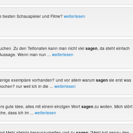
e besten Schauspieler und Filme?
weiterlesen
suchen. Zu den Telfonaten kann man nicht viel
, da steht einfach
sagen
Aussage. Wenn man nun ...
weiterlesen
 wenige exemplare vorhanden? und vor allem warum
sie erst was
sagen
chen? nur weil ich in die ...
weiterlesen
rs gute Idee, alles mit einem einzigen Wort
zu wollen. Mich stört
sagen
he, dass ich im ...
weiterlesen
hrend Mehl alleinig herauszugreifen und zu
: "Mehl hat genau den
sagen