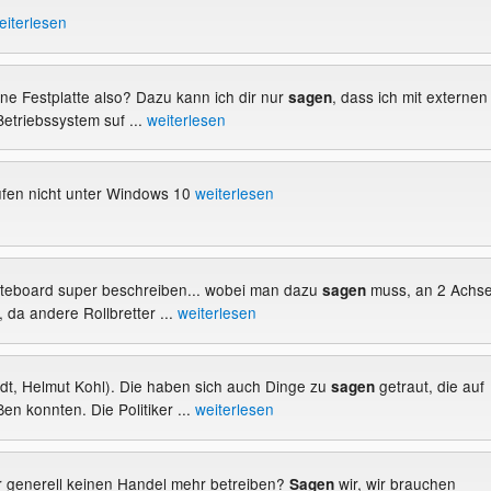
eiterlesen
erne Festplatte also? Dazu kann ich dir nur
, dass ich mit externen
sagen
Betriebssystem suf ...
weiterlesen
fen nicht unter Windows 10
weiterlesen
kateboard super beschreiben... wobei man dazu
muss, an 2 Achs
sagen
, da andere Rollbretter ...
weiterlesen
idt, Helmut Kohl). Die haben sich auch Dinge zu
getraut, die auf
sagen
en konnten. Die Politiker ...
weiterlesen
er generell keinen Handel mehr betreiben?
wir, wir brauchen
Sagen