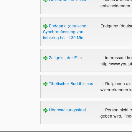
entscheidenden An
Endgame (deutsche
Endgame (deutsc
Synchronfassung von
infokrieg.tv) - 139 Min.
Zeitgeist, der Film
... interessant 
http://www.yout
Tibetischer Buddhismus
... Religionen a
widererkennen ka
Überwachungsstaat...
... Person nicht
geben wird. Find