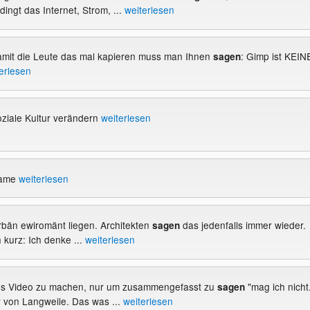
ingt das Internet, Strom, ...
weiterlesen
amit die Leute das mal kapieren muss man Ihnen
: Gimp ist KEIN
sagen
erlesen
oziale Kultur verändern
weiterlesen
Game
weiterlesen
urbän ewiromänt liegen. Architekten
das jedenfalls immer wieder.
sagen
kurz: Ich denke ...
weiterlesen
iges Video zu machen, nur um zusammengefasst zu
"mag ich nicht.
sagen
r von Langweile. Das was ...
weiterlesen