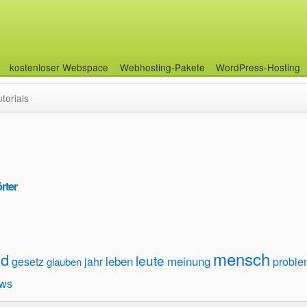
kostenloser Webspace
Webhosting-Pakete
WordPress-Hosting
utorials
rter
mensch
ld
leute
leben
meinung
gesetz
jahr
proble
glauben
ws