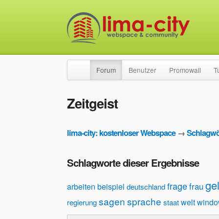
Forum
Benutzer
Promowall
T
Zeitgeist
lima-city: kostenloser Webspace
→
Schlagwö
Schlagworte dieser Ergebnisse
ge
frage
frau
arbeiten
beispiel
deutschland
sagen
sprache
welt
windo
regierung
staat