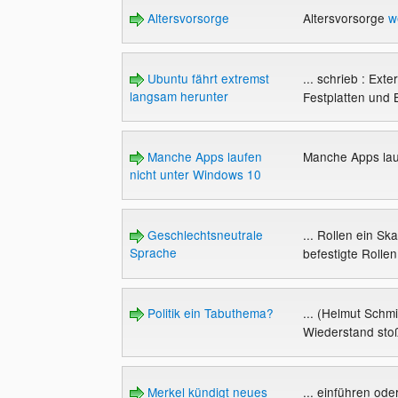
Altersvorsorge
Altersvorsorge
w
Ubuntu fährt extremst
... schrieb : Ext
langsam herunter
Festplatten und 
Manche Apps laufen
Manche Apps lau
nicht unter Windows 10
Geschlechtsneutrale
... Rollen ein S
Sprache
befestigte Rollen
Politik ein Tabuthema?
... (Helmut Schm
Wiederstand stoß
Merkel kündigt neues
... einführen od