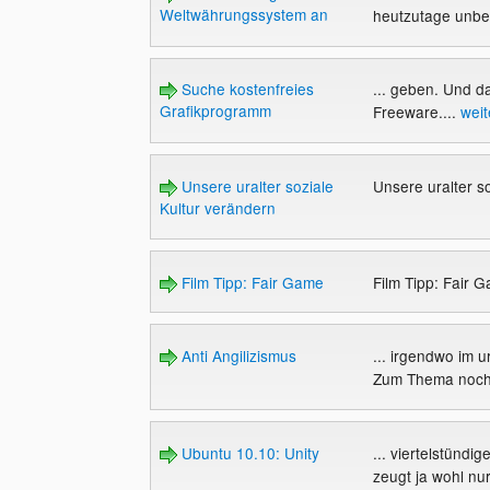
Weltwährungssystem an
heutzutage unbed
Suche kostenfreies
... geben. Und d
Grafikprogramm
Freeware....
weit
Unsere uralter soziale
Unsere uralter s
Kultur verändern
Film Tipp: Fair Game
Film Tipp: Fair 
Anti Angilizismus
... irgendwo im 
Zum Thema noch 
Ubuntu 10.10: Unity
... viertelstünd
zeugt ja wohl nu