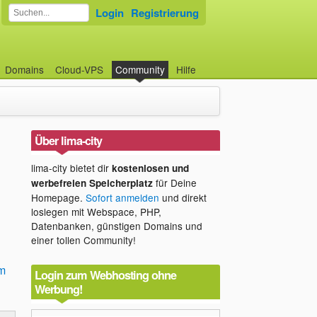
Login
Registrierung
Domains
Cloud-VPS
Community
Hilfe
Über lima-city
lima-city bietet dir
kostenlosen und
für Deine
werbefreien Speicherplatz
Homepage.
Sofort anmelden
und direkt
loslegen mit Webspace, PHP,
Datenbanken, günstigen Domains und
einer tollen Community!
m
Login zum Webhosting ohne
Werbung!