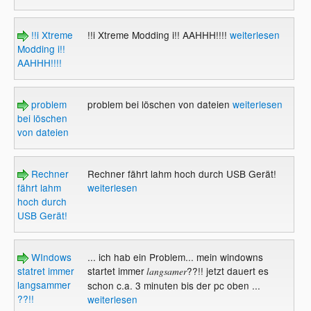
!!i Xtreme
!!i Xtreme Modding i!! AAHHH!!!!
weiterlesen
Modding i!!
AAHHH!!!!
problem
problem bei löschen von dateien
weiterlesen
bei löschen
von dateien
Rechner
Rechner fährt lahm hoch durch USB Gerät!
fährt lahm
weiterlesen
hoch durch
USB Gerät!
WIndows
... ich hab ein Problem... mein windowns
statret immer
startet immer
??!! jetzt dauert es
langsamer
langsammer
schon c.a. 3 minuten bis der pc oben ...
??!!
weiterlesen