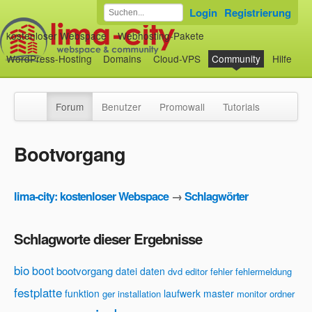
Login
Registrierung
kostenloser Webspace
Webhosting-Pakete
WordPress-Hosting
Domains
Cloud-VPS
Community
Hilfe
Forum
Benutzer
Promowall
Tutorials
Bootvorgang
lima-city: kostenloser Webspace
→
Schlagwörter
Schlagworte dieser Ergebnisse
bio
boot
bootvorgang
datei
daten
dvd
editor
fehler
fehlermeldung
festplatte
funktion
laufwerk
master
ger
installation
monitor
ordner