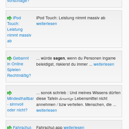
vorschläge?
iPod
iPod Touch: Leistung nimmt massiv ab
Touch:
weiterlesen
Leistung
nimmt massiv
ab
Gebannt
... würde
, wenn du Personen ingame
sagen
in Online
beleidigst, riskierst du immer ...
weiterlesen
Spielen
Rechtmäßig?
... sonok schrieb : Und meines Wissens dürfen
Mindesthaltbarkeitsdauern
diese Tafeln
Lebensmittel nicht
derartige
- sinnvoll
annehmen / bzw verteilen. Menschen, die ...
oder nicht?
weiterlesen
Fahrschul-
Fahrschul-app
weiterlesen