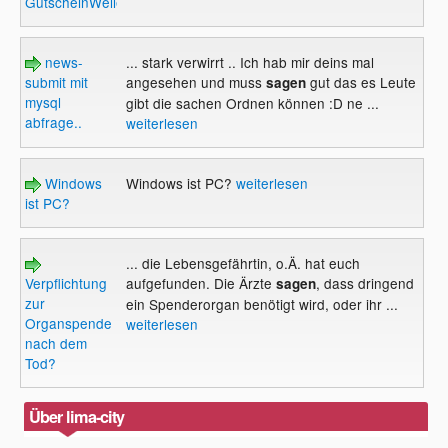
GutscheinWelle.de
news-
... stark verwirrt .. Ich hab mir deins mal
submit mit
angesehen und muss
gut das es Leute
sagen
mysql
gibt die sachen Ordnen können :D ne ...
abfrage..
weiterlesen
Windows
Windows ist PC?
weiterlesen
ist PC?
... die Lebensgefährtin, o.Ä. hat euch
Verpflichtung
aufgefunden. Die Ärzte
, dass dringend
sagen
zur
ein Spenderorgan benötigt wird, oder ihr ...
Organspende
weiterlesen
nach dem
Tod?
Über lima-city