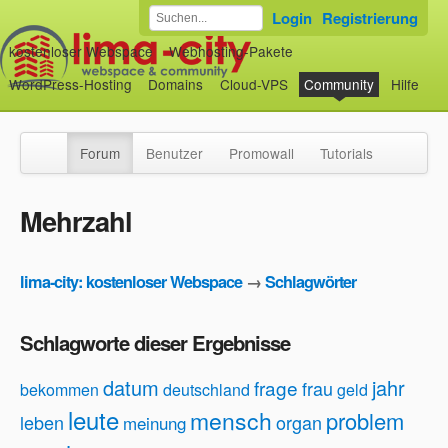
Login
Registrierung
kostenloser Webspace
Webhosting-Pakete
WordPress-Hosting
Domains
Cloud-VPS
Community
Hilfe
Forum
Benutzer
Promowall
Tutorials
Mehrzahl
lima-city: kostenloser Webspace
→
Schlagwörter
Schlagworte dieser Ergebnisse
datum
jahr
frage
frau
bekommen
deutschland
geld
leute
mensch
problem
leben
organ
meinung