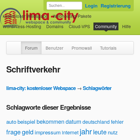
Login
Registrierung
kostenloser Webspace
Webhosting-Pakete
WordPress-Hosting
Domains
Cloud-VPS
Community
Hilfe
Forum
Benutzer
Promowall
Tutorials
Schriftverkehr
lima-city: kostenloser Webspace
→
Schlagwörter
Schlagworte dieser Ergebnisse
bekommen
datum
auto
beispiel
deutschland
fehler
jahr
frage
geld
leute
impressum
nutz
internet