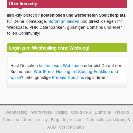
Über lima-city
lima-city bietet dir
kostenlosen und werbefreien Speicherplatz
für Deine Homepage.
Sofort anmelden
und direkt loslegen mit
Webspace, PHP, Datenbanken, günstigen Domains und einer
tollen Community!
Login zum Webhosting ohne Werbung!
Hast Du schon
kostenlosen Webspace
oder bist Du auf der
Suche nach
WordPress-Hosting mit Staging-Funktion und
wp-cli
? Jetzt günstige
Prepaid Domains
registrieren!
Webhosting
WordPress-Hosting
Cloud-VPS
Domains
Prepaid
Domains
Über lima-city
Blog
Impressum, Datenschutzerklärung &
AGB
Server-Status