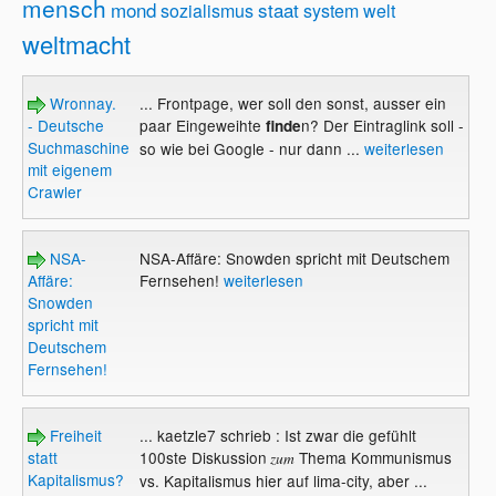
mensch
mond
staat
sozialismus
system
welt
weltmacht
Wronnay.
... Frontpage, wer soll den sonst, ausser ein
- Deutsche
paar Eingeweihte
n? Der Eintraglink soll -
finde
Suchmaschine
so wie bei Google - nur dann ...
weiterlesen
mit eigenem
Crawler
NSA-
NSA-Affäre: Snowden spricht mit Deutschem
Affäre:
Fernsehen!
weiterlesen
Snowden
spricht mit
Deutschem
Fernsehen!
Freiheit
... kaetzle7 schrieb : Ist zwar die gefühlt
statt
100ste Diskussion
Thema Kommunismus
zum
Kapitalismus?
vs. Kapitalismus hier auf lima-city, aber ...