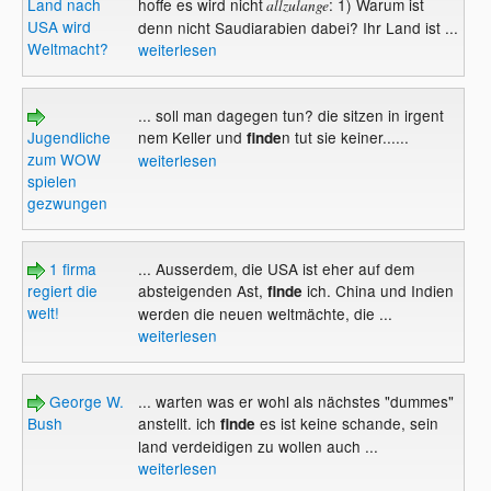
Land nach
hoffe es wird nicht
: 1) Warum ist
allzulange
USA wird
denn nicht Saudiarabien dabei? Ihr Land ist ...
Weltmacht?
weiterlesen
... soll man dagegen tun? die sitzen in irgent
Jugendliche
nem Keller und
n tut sie keiner......
finde
zum WOW
weiterlesen
spielen
gezwungen
1 firma
... Ausserdem, die USA ist eher auf dem
regiert die
absteigenden Ast,
ich. China und Indien
finde
welt!
werden die neuen weltmächte, die ...
weiterlesen
George W.
... warten was er wohl als nächstes "dummes"
Bush
anstellt. ich
es ist keine schande, sein
finde
land verdeidigen zu wollen auch ...
weiterlesen