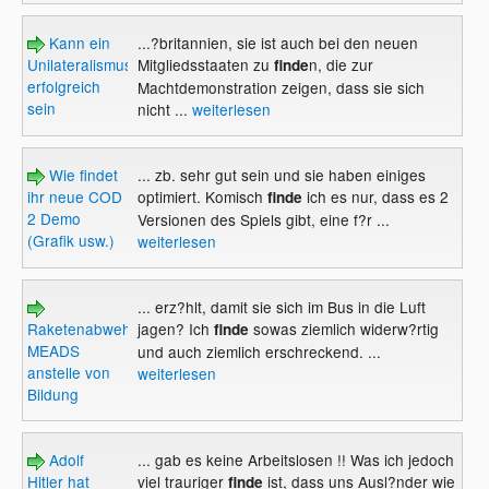
Kann ein
...?britannien, sie ist auch bei den neuen
Unilateralismus
Mitgliedsstaaten zu
n, die zur
finde
erfolgreich
Machtdemonstration zeigen, dass sie sich
sein
nicht ...
weiterlesen
Wie findet
... zb. sehr gut sein und sie haben einiges
ihr neue COD
optimiert. Komisch
ich es nur, dass es 2
finde
2 Demo
Versionen des Spiels gibt, eine f?r ...
(Grafik usw.)
weiterlesen
... erz?hlt, damit sie sich im Bus in die Luft
Raketenabwehrsystem
jagen? Ich
sowas ziemlich widerw?rtig
finde
MEADS
und auch ziemlich erschreckend. ...
anstelle von
weiterlesen
Bildung
Adolf
... gab es keine Arbeitslosen !! Was ich jedoch
Hitler hat
viel trauriger
ist, dass uns Ausl?nder wie
finde