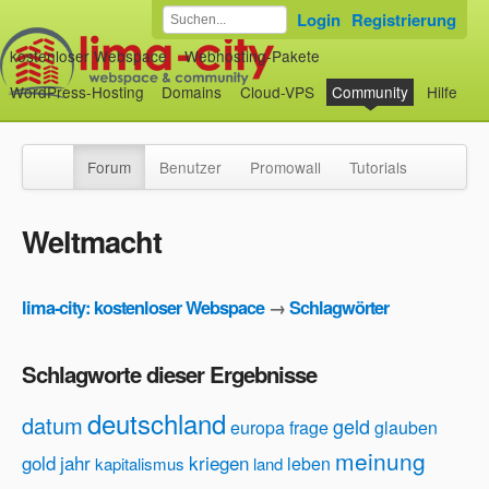
Login
Registrierung
kostenloser Webspace
Webhosting-Pakete
WordPress-Hosting
Domains
Cloud-VPS
Community
Hilfe
Forum
Benutzer
Promowall
Tutorials
Weltmacht
lima-city: kostenloser Webspace
→
Schlagwörter
Schlagworte dieser Ergebnisse
deutschland
datum
geld
europa
frage
glauben
meinung
gold
jahr
kriegen
leben
kapitalismus
land