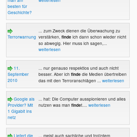
man am
weiterlesen
besten für
Geschichte?
... zum Zweck dienen die Überwachung zu
Terrorwarnung
verstärken,
ich dann schon wieder nicht
finde
so abwegig. Hier muss ich sagen,...
weiterlesen
11.
... nur genauso respektlos und auch nicht
September
besser. Aber ich
die Medien übertreiben
finde
2010
das mit den Terroranschlägen ...
weiterlesen
Google als
... hat: Die Computer ausspionieren und alles
Provider? Mit
nutzen was man
t....
weiterlesen
finde
1 Gigabit ins
netz
Liefert die
... meist auch sachliche und trotzdem