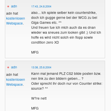
adn
17:43, 24.8.2004
also... ich spiele selber kein counterstrike,
adn hat
doch ich gugge gerne bei der WCG zu bei
kostenlosen
Giga Games etc. ^^
Webspace
.
Und freuen tue ich mich auch da es dnan
wieder wa sneues zum looken gibt ;) Und ich
hoffe es wird nicht solch ein flopp sowie
condition zero XD
MFG
adn
13:38, 25.8.2004
Kann mal jemand PLZ CS2 bilde posten bzw.
adn hat
nen link zu den bildern geben... ?
kostenlosen
Oder sprecht ihr doch nur von Counter strike:
Webspace
.
source? ^^
W?re nett
MFG