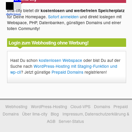
lima-city bietet dir
kostenlosen und werbefreien Speicherplatz
für Deine Homepage.
Sofort anmelden
und direkt loslegen mit
Webspace, PHP, Datenbanken, günstigen Domains und einer
tollen Community!
Login zum Webhosting ohne Werbung!
Hast Du schon
kostenlosen Webspace
oder bist Du auf der
Suche nach
WordPress-Hosting mit Staging-Funktion und
wp-cli
? Jetzt günstige
Prepaid Domains
registrieren!
Webhosting
WordPress-Hosting
Cloud-VPS
Domains
Prepaid
Domains
Über lima-city
Blog
Impressum, Datenschutzerklärung &
AGB
Server-Status