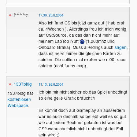
f*******c
17:30, 25.8.2004
Also ich fand CS bis jetzt ganz gut ( hab erst
ca. 4Wochen ). Allerdings freu ich mich wenig
auf CS:Source, da das dan nicht mehr auf
meinem LapTop l?uft
(1.200mhz und
Onboard Graka). Muss allerdings auch
sagen
,
dass es nervt immer die gleichen Karten zu
spielen. Die sollten mal exoten wie m00_racer
spielen (echt funny map).
1337bl0g
11:13, 26.8.2004
Ich bin mir nicht sicher ob das Spiel unbedingt
1337bl0g hat
so eine geile Grafik braucht?!
kostenlosen
Webspace
.
Es kommt doch auf Gameplay an ausserdem
war es auch deshalb so beliebt weil es so gut
wie auf jedem Rechner gelaufen ist was bei
CS2 wahrscheinlich nicht unbedingt der Fall
sein wird ;)