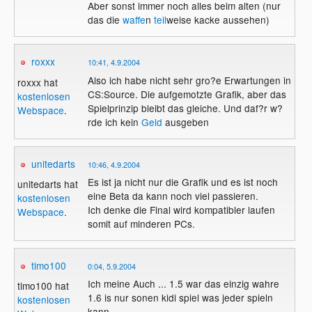
Aber sonst immer noch alles beim alten (nur
das die
waffe
n
teil
weise kacke aussehen)
roxxx
10:41, 4.9.2004
Also ich habe nicht sehr gro?e Erwartungen in
roxxx hat
CS:Source. Die aufgemotzte Grafik, aber das
kostenlosen
Spielprinzip bleibt das gleiche. Und daf?r w?
Webspace
.
rde ich kein
Geld
ausgeben
unitedarts
10:46, 4.9.2004
Es ist ja nicht nur die Grafik und es ist noch
unitedarts hat
eine Beta da kann noch viel passieren.
kostenlosen
Ich denke die Final wird kompatibler laufen
Webspace
.
somit auf minderen PCs.
timo100
0:04, 5.9.2004
Ich meine Auch ... 1.5 war das einzig wahre
timo100 hat
1.6 is nur sonen kidi spiel was jeder spieln
kostenlosen
kann ...