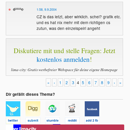
d****e
1:58, 9.9.2004
CZ is das letzt, aber wirklich. schei? grafik etc.
und es hat nix mehr mit dem richtigen cs
zutun, was den einzelspeirl angeht
Diskutiere mit und stelle Fragen: Jetzt
kostenlos anmelden
!
lima-city: Gratis werbefreier Webspace für deine eigene Homepage
«
‹
1
2
3
4
5
6
7
8
9
›
»
Dir gefällt dieses Thema?
Über lima-city