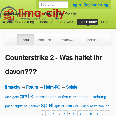
Login
Registrierung
kostenloser Webspace
Webhosting-Pakete
WordPress-Hosting
Domains
Cloud-VPS
Community
Hilfe
Forum
Benutzer
Promowall
Tutorials
Counterstrike 2 - Was haltet ihr
davon???
lima-city
→
Forum
→
Heim-PC
→
Spiele
grafik
hammer
meinung
jahr
kaufen
machen
clan
geld
leute
spiel
sagen
taktik
teil
paar
sau
server
spieler
video
waffe
zocken
«
‹
1
2
3
4
5
6
7
8
9
›
»