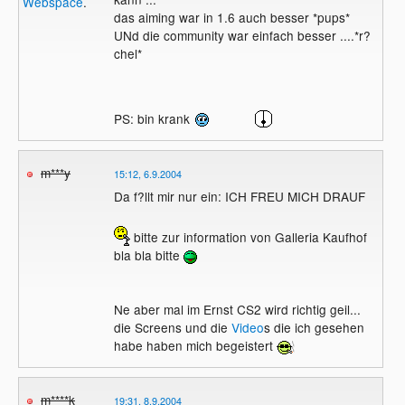
Webspace
.
das aiming war in 1.6 auch besser *pups*
UNd die community war einfach besser ....*r?
chel*
PS: bin krank
m***y
15:12, 6.9.2004
Da f?llt mir nur ein: ICH FREU MICH DRAUF
bitte zur information von Galleria Kaufhof
bla bla bitte
Ne aber mal im Ernst CS2 wird richtig geil...
die Screens und die
Video
s die ich gesehen
habe haben mich begeistert
m****k
19:31, 8.9.2004