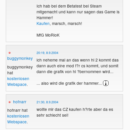
Ich hab bei dem Betatest bei Steam
mitgemacht und kann nur sagen das Game is
Hammer!
Kaufen
, marsch, marsch!
MfG MoRioK
20:19, 8.9.2004
buggymonkey
ich neheme mal an das wenn hl 2 kommt das
dann auch eine mod f?r cs kommt, und somit
buggymonkey
dann die grafik von hl ?bernommen wird...
hat
kostenlosen
... also wird die grafik der hammer...
Webspace
.
hofnarr
21:30, 8.9.2004
wollte mir das CZ kaufen h?rte aber da es
hofnarr hat
sehr schlecht sei!
kostenlosen
Webspace
.