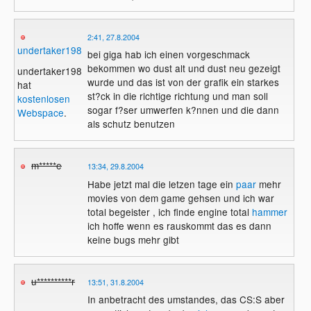
2:41, 27.8.2004
undertaker1988
bei giga hab ich einen vorgeschmack
bekommen wo dust alt und dust neu gezeigt
undertaker1988
wurde und das ist von der grafik ein starkes
hat
st?ck in die richtige richtung und man soll
kostenlosen
sogar f?ser umwerfen k?nnen und die dann
Webspace
.
als schutz benutzen
m*****e
13:34, 29.8.2004
Habe jetzt mal die letzen tage ein
paar
mehr
movies von dem game gehsen und ich war
total begeister , ich finde engine total
hammer
ich hoffe wenn es rauskommt das es dann
keine bugs mehr gibt
u**********r
13:51, 31.8.2004
In anbetracht des umstandes, das CS:S aber