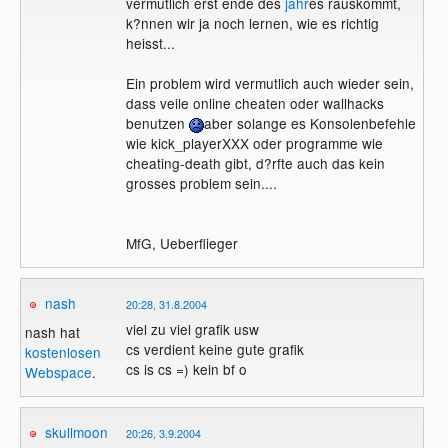
vermutlich erst ende des
jahr
es rauskommt,
k?nnen wir ja noch lernen, wie es richtig
heisst...
Ein problem wird vermutlich auch wieder sein,
dass veile online cheaten oder wallhacks
benutzen
aber solange es Konsolenbefehle
wie kick_playerXXX oder programme wie
cheating-death gibt, d?rfte auch das kein
grosses problem sein....
MfG, Ueberflieger
nash
20:28, 31.8.2004
viel zu viel grafik usw
nash hat
cs verdient keine gute grafik
kostenlosen
cs is cs =) kein bf o
Webspace
.
skullmoon
20:26, 3.9.2004