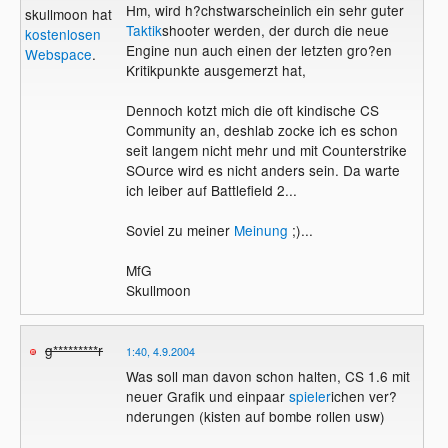
Hm, wird h?chstwarscheinlich ein sehr guter
skullmoon hat
Taktik
shooter werden, der durch die neue
kostenlosen
Engine nun auch einen der letzten gro?en
Webspace
.
Kritikpunkte ausgemerzt hat,
Dennoch kotzt mich die oft kindische CS
Community an, deshlab zocke ich es schon
seit langem nicht mehr und mit Counterstrike
SOurce wird es nicht anders sein. Da warte
ich leiber auf Battlefield 2...
Soviel zu meiner
Meinung
;)...
MfG
Skullmoon
g*********r
1:40, 4.9.2004
Was soll man davon schon halten, CS 1.6 mit
neuer Grafik und einpaar
spieler
ichen ver?
nderungen (kisten auf bombe rollen usw)