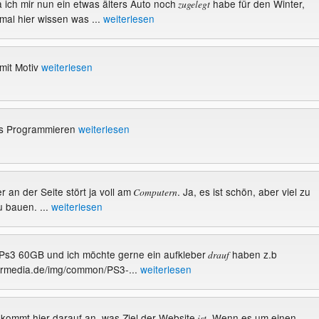
 ich mir nun ein etwas älters Auto noch
habe für den Winter,
zugelegt
mal hier wissen was ...
weiterlesen
mit Motiv
weiterlesen
tes Programmieren
weiterlesen
r an der Seite stört ja voll am
. Ja, es ist schön, aber viel zu
Computern
 bauen. ...
weiterlesen
e Ps3 60GB und ich möchte gerne ein aufkleber
haben z.b
drauf
tarmedia.de/img/common/PS3-...
weiterlesen
s kommt hier darauf an, was Ziel der Website
. Wenn es um einen
ist