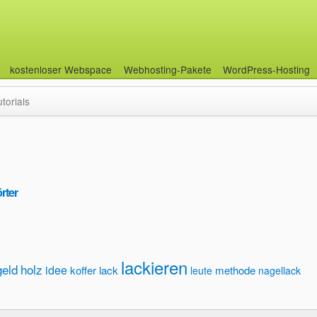
kostenloser Webspace
Webhosting-Pakete
WordPress-Hosting
utorials
rter
lackieren
geld
holz
idee
koffer
lack
methode
leute
nagellack