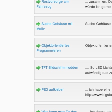
Rostvorsorge am
... zusammen, Da
Fahrzeug
würde ich gerne 
Suche Gehäuse mit
Suche Gehäuse 
Motiv
Objektorientiertes
Objektorientier
Programmieren
TFT Bildschirm modden
..., So LED Lichte
aufwändig das zu
PS3 aufkleber
... ich habe ein
http://www.bigs
Was kann man für das
..., ich denke, e