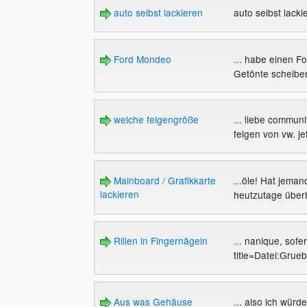
auto selbst lackieren
auto selbst lack
Ford Mondeo
... habe einen F
Getönte scheiben 
welche felgengröße
... liebe communi
felgen von vw. je
Mainboard / Grafikkarte
...öle! Hat jema
lackieren
heutzutage über
Rillen in Fingernägeln
... nanique, sofe
title=Datei:Grue
Aus was Gehäuse
... also ich wür