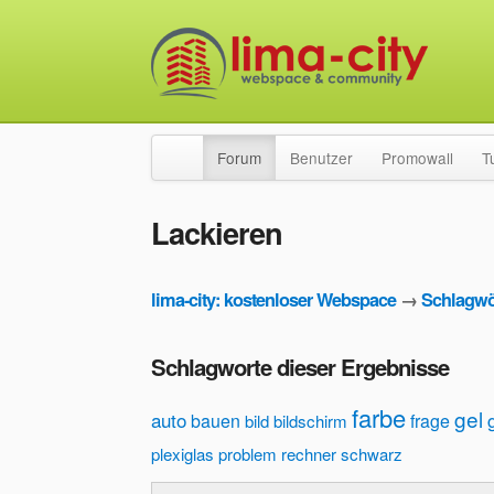
Forum
Benutzer
Promowall
T
Lackieren
lima-city: kostenloser Webspace
→
Schlagwö
Schlagworte dieser Ergebnisse
farbe
gel
auto
bauen
frage
bild
bildschirm
plexiglas
problem
rechner
schwarz