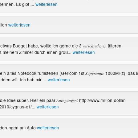
 kennen. Es gibt ...
weiterlesen
llen
weiterlesen
it etwas Budget habe, wollte ich gerne die 3
älteren
verschiedenen
us meinem Zimmer durch einen groß...
weiterlesen
er ein altes Notebook rumstehen (Gericom 1st
1000MHz), das i
Supersonic
den will. Ich hab mir ...
weiterlesen
de die Idee super. Hier ein paar
: http://www.million-dollar-
Anregungen
2010/cygnus-x1/...
weiterlesen
nderungen am Auto
weiterlesen