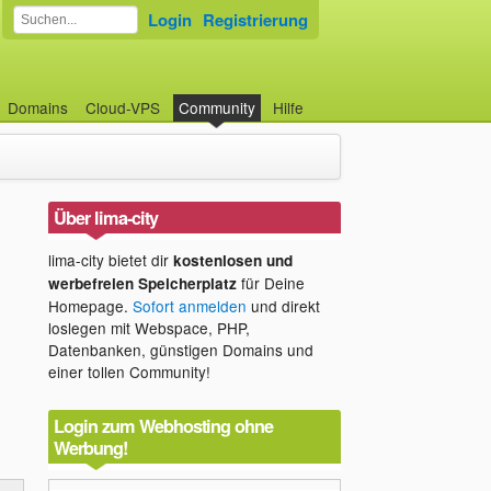
Login
Registrierung
Domains
Cloud-VPS
Community
Hilfe
Über lima-city
lima-city bietet dir
kostenlosen und
für Deine
werbefreien Speicherplatz
Homepage.
Sofort anmelden
und direkt
loslegen mit Webspace, PHP,
Datenbanken, günstigen Domains und
einer tollen Community!
Login zum Webhosting ohne
Werbung!