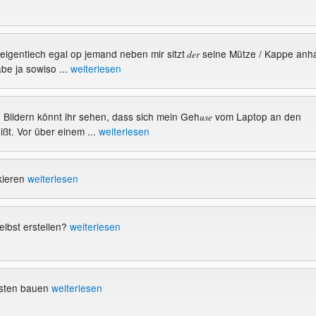
es eigentlech egal op jemand neben mir sitzt
seine Mütze / Kappe anha
der
abe ja sowiso ...
weiterlesen
n Bildern könnt ihr sehen, dass sich mein Geh
vom Laptop an den
use
ißt. Vor über einem ...
weiterlesen
kieren
weiterlesen
elbst erstellen?
weiterlesen
asten bauen
weiterlesen