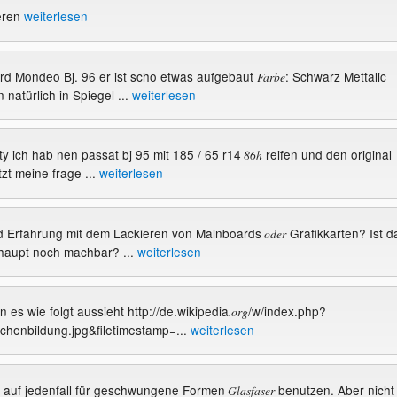
ieren
weiterlesen
ord Mondeo Bj. 96 er ist scho etwas aufgebaut
: Schwarz Mettalic
Farbe
natürlich in Spiegel ...
weiterlesen
ty ich hab nen passat bj 95 mit 185 / 65 r14
reifen und den original
86h
tzt meine frage ...
weiterlesen
nd Erfahrung mit dem Lackieren von Mainboards
Grafikkarten? Ist d
oder
haupt noch machbar? ...
weiterlesen
rn es wie folgt aussieht http://de.wikipedia
/w/index.php?
.org
bchenbildung.jpg&filetimestamp=...
weiterlesen
de auf jedenfall für geschwungene Formen
benutzen. Aber nicht
Glasfaser