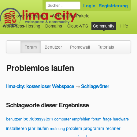
Login
Registrierung
kostenloser Webspace
Webhosting-Pakete
WordPress-Hosting
Domains
Cloud-VPS
Community
Hilfe
Forum
Benutzer
Promowall
Tutorials
Problemlos laufen
lima-city: kostenloser Webspace
→
Schlagwörter
Schlagworte dieser Ergebnisse
betriebssystem
benutzen
computer
empfehlen
forum
frage
hardware
laufen
problem
programm
installieren
jahr
rechner
meinung