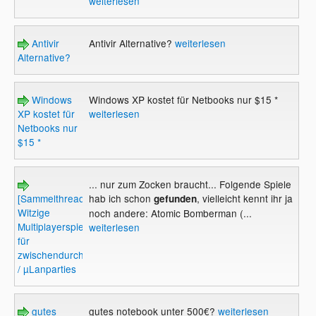
weiterlesen
Antivir
Antivir Alternative?
weiterlesen
Alternative?
Windows
Windows XP kostet für Netbooks nur $15 *
XP kostet für
weiterlesen
Netbooks nur
$15 *
... nur zum Zocken braucht... Folgende Spiele
[Sammelthread]
hab ich schon
, vielleicht kennt ihr ja
gefunden
Witzige
noch andere: Atomic Bomberman (...
Multiplayerspiele
weiterlesen
für
zwischendurch
/ µLanparties
gutes
gutes notebook unter 500€?
weiterlesen