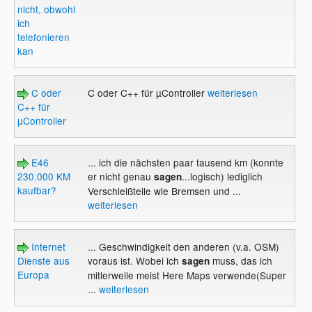
nicht, obwohl
ich
telefonieren
kan
C oder
C oder C++ für µController
weiterlesen
C++ für
µController
E46
... ich die nächsten paar tausend km (konnte
230.000 KM
er nicht genau
...logisch) lediglich
sagen
kaufbar?
Verschleißteile wie Bremsen und ...
weiterlesen
Internet
... Geschwindigkeit den anderen (v.a. OSM)
Dienste aus
voraus ist. Wobei ich
muss, das ich
sagen
Europa
mitlerweile meist Here Maps verwende(Super
...
weiterlesen