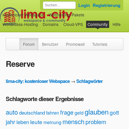
Login
Registrierung
kostenloser Webspace
Webhosting-Pakete
WordPress-Hosting
Domains
Cloud-VPS
Community
Hilfe
Forum
Benutzer
Promowall
Tutorials
Reserve
lima-city: kostenloser Webspace
→
Schlagwörter
Schlagworte dieser Ergebnisse
glauben
auto
frage
gott
deutschland
fahren
geld
mensch
jahr
problem
leute
leben
meinung