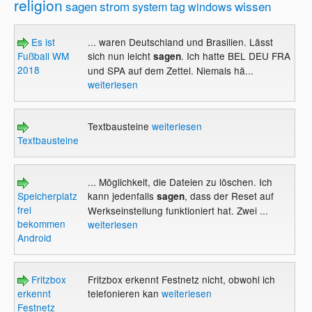
religion
sagen
strom
wissen
system
tag
windows
Es ist
... waren Deutschland und Brasilien. Lässt
Fußball WM
sich nun leicht
. Ich hatte BEL DEU FRA
sagen
2018
und SPA auf dem Zettel. Niemals hä...
weiterlesen
Textbausteine
weiterlesen
Textbausteine
... Möglichkeit, die Dateien zu löschen. Ich
Speicherplatz
kann jedenfalls
, dass der Reset auf
sagen
frei
Werkseinstellung funktioniert hat. Zwei ...
bekommen
weiterlesen
Android
Fritzbox
Fritzbox erkennt Festnetz nicht, obwohl ich
erkennt
telefonieren kan
weiterlesen
Festnetz