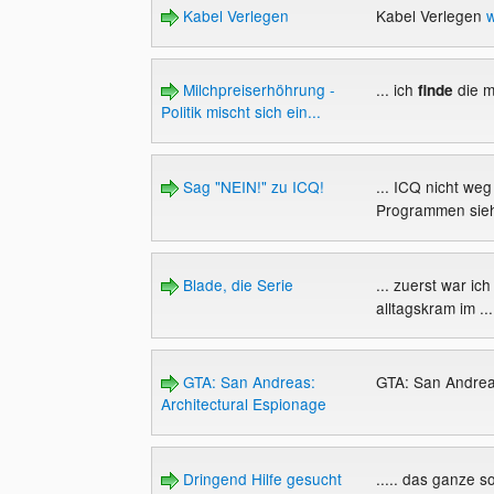
Kabel Verlegen
Kabel Verlegen
w
Milchpreiserhöhrung -
... ich
die mi
finde
Politik mischt sich ein...
Sag "NEIN!" zu ICQ!
... ICQ nicht we
Programmen sieht
Blade, die Serie
... zuerst war ich
alltagskram im ..
GTA: San Andreas:
GTA: San Andrea
Architectural Espionage
Dringend Hilfe gesucht
..... das ganze s