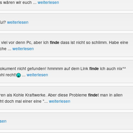
ts wären wir euch ...
weiterlesen
Tui?
weiterlesen
t viel vor denn Pc, aber ich
dass ist nicht so schlimm. Habe eine
finde
che ...
weiterlesen
- Dokument nicht gefunden! hmmmm auf dem Link
ich auch nix^^
finde
ohl recht!
...
weiterlesen
ren als Kohle Kraftwerke. Aber diese Probleme
t man in allen
finde
t doch mal einer eine "...
weiterlesen
esen