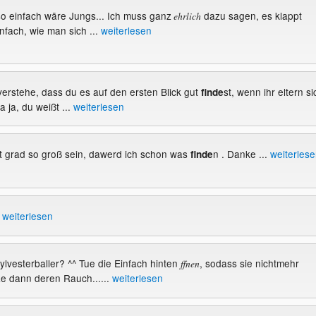
so einfach wäre Jungs... Ich muss ganz
dazu sagen, es klappt
ehrlich
nfach, wie man sich ...
weiterlesen
h verstehe, dass du es auf den ersten Blick gut
st, wenn ihr eltern si
finde
na ja, du weißt ...
weiterlesen
cht grad so groß sein, dawerd ich schon was
n . Danke ...
weiterles
finde
r
weiterlesen
Sylvesterballer? ^^ Tue die Einfach hinten
, sodass sie nichtmehr
ffnen
ze dann deren Rauch......
weiterlesen