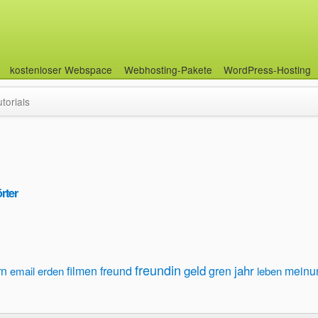
kostenloser Webspace
Webhosting-Pakete
WordPress-Hosting
utorials
rter
freundin
geld
jahr
rn
filmen
freund
gren
meinu
email
erden
leben