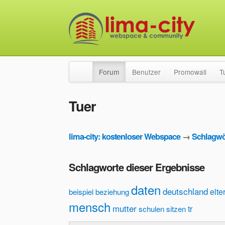
Forum
Benutzer
Promowall
T
Tuer
lima-city: kostenloser Webspace
→
Schlagwö
Schlagworte dieser Ergebnisse
daten
deutschland
elte
beispiel
beziehung
mensch
mutter
tr
schulen
sitzen