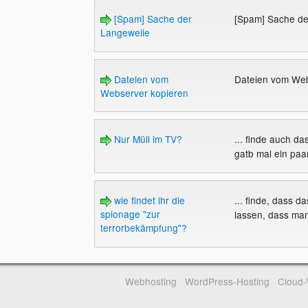
[Spam] Sache der
[Spam] Sache de
Langeweile
Dateien vom
Dateien vom We
Webserver kopieren
Nur Müll im TV?
... finde auch d
gatb mal ein paar
wie findet ihr die
... finde, dass d
spionage "zur
lassen, dass man
terrorbekämpfung"?
Webhosting
WordPress-Hosting
Cloud