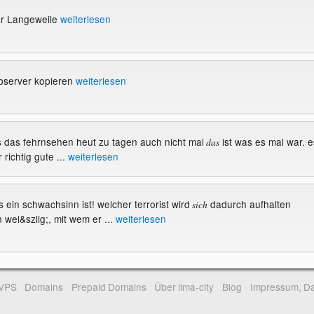
r Langeweile
weiterlesen
bserver kopieren
weiterlesen
as das fehrnsehen heut zu tagen auch nicht mal
ist was es mal war. e
das
 richtig gute ...
weiterlesen
as ein schwachsinn ist! welcher terrorist wird
dadurch aufhalten
sich
 wei&szlig;, mit wem er ...
weiterlesen
-VPS
Domains
Prepaid Domains
Über lima-city
Blog
Impressum, Da