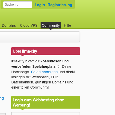
Login
Registrierung
Domains
Cloud-VPS
Community
Hilfe
Über lima-city
lima-city bietet dir
kostenlosen und
für Deine
werbefreien Speicherplatz
Homepage.
Sofort anmelden
und direkt
loslegen mit Webspace, PHP,
Datenbanken, günstigen Domains und
einer tollen Community!
ng
Login zum Webhosting ohne
Werbung!