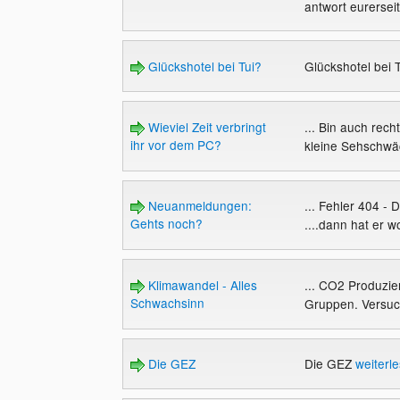
antwort eurersei
Glückshotel bei Tui?
Glückshotel bei 
Wieviel Zeit verbringt
... Bin auch rech
ihr vor dem PC?
kleine Sehschwä
Neuanmeldungen:
... Fehler 404 
Gehts noch?
....dann hat er w
Klimawandel - Alles
... CO2 Produzie
Schwachsinn
Gruppen. Versuch
Die GEZ
Die GEZ
weiterl