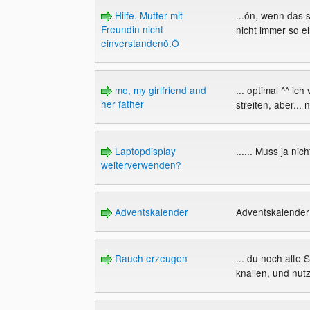
Hilfe. Mutter mit
...ön, wenn das 
Freundin nicht
nicht immer so ei
einverstandenô.Ô
me, my girlfriend and
... optimal ^^ ic
her father
streiten, aber... 
Laptopdisplay
...... Muss ja ni
weiterverwenden?
Adventskalender
Adventskalende
Rauch erzeugen
... du noch alte 
knallen, und nut