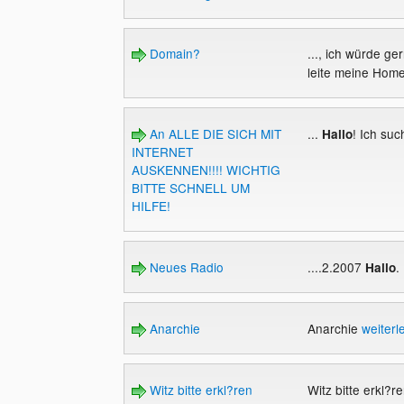
Domain?
..., ich würde ge
leite meine Home
An ALLE DIE SICH MIT
...
! Ich su
Hallo
INTERNET
AUSKENNEN!!!! WICHTIG
BITTE SCHNELL UM
HILFE!
Neues Radio
....2.2007
.
Hallo
Anarchie
Anarchie
weiterl
Witz bitte erkl?ren
Witz bitte erkl?r