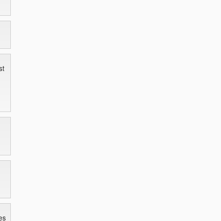
st
es