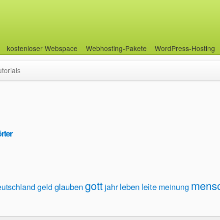
kostenloser Webspace
Webhosting-Pakete
WordPress-Hosting
utorials
rter
gott
mens
glauben
leben
leite
eutschland
geld
jahr
meinung