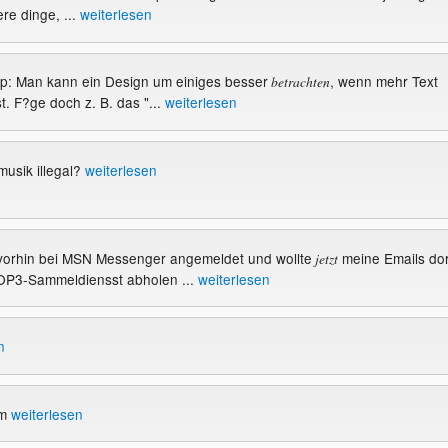
re dinge, ...
weiterlesen
Tipp: Man kann ein Design um einiges besser
, wenn mehr Text
betrachten
st. F?ge doch z. B. das "...
weiterlesen
musik illegal?
weiterlesen
h vorhin bei MSN Messenger angemeldet und wollte
meine Emails dor
jetzt
P3-Sammeldiensst abholen ...
weiterlesen
n
am
weiterlesen