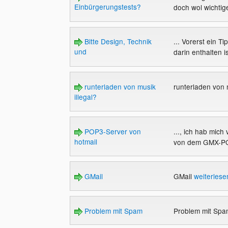
Einbürgerungstests?
doch wol wichtige
Bitte Design, Technik
... Vorerst ein 
und
darin enthalten i
runterladen von musik
runterladen von 
illegal?
POP3-Server von
..., ich hab mic
hotmail
von dem GMX-PO
GMail
GMail
weiterlese
Problem mit Spam
Problem mit Sp