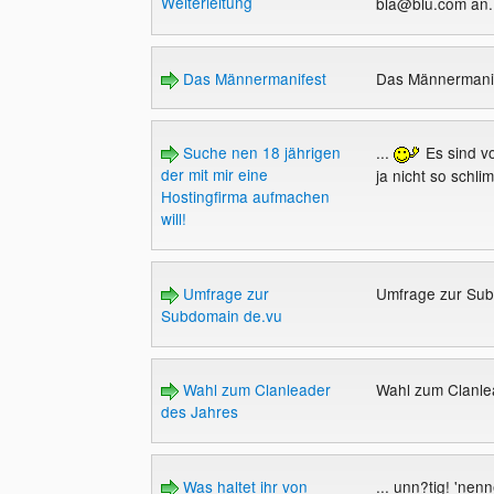
Weiterleitung
bla@blu.com an. 
Das Männermanifest
Das Männermani
Suche nen 18 jährigen
...
Es sind vo
der mit mir eine
ja nicht so schlim
Hostingfirma aufmachen
will!
Umfrage zur
Umfrage zur Su
Subdomain de.vu
Wahl zum Clanleader
Wahl zum Clanle
des Jahres
Was haltet ihr von
... unn?tig! 'nenn