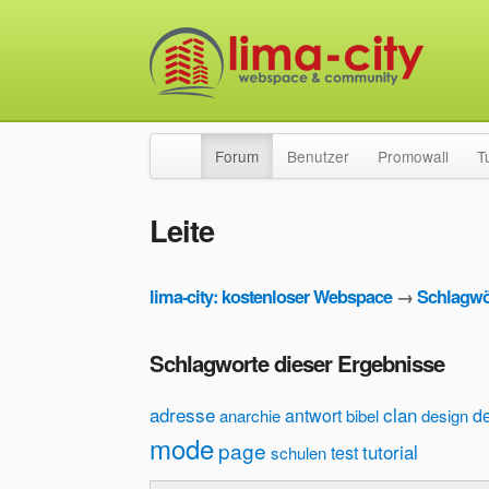
Forum
Benutzer
Promowall
T
Leite
lima-city: kostenloser Webspace
→
Schlagwö
Schlagworte dieser Ergebnisse
adresse
clan
antwort
d
anarchie
bibel
design
mode
page
tutorial
test
schulen