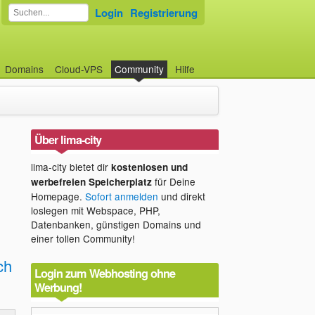
Login
Registrierung
Domains
Cloud-VPS
Community
Hilfe
Über lima-city
lima-city bietet dir
kostenlosen und
für Deine
werbefreien Speicherplatz
Homepage.
Sofort anmelden
und direkt
loslegen mit Webspace, PHP,
Datenbanken, günstigen Domains und
einer tollen Community!
ch
Login zum Webhosting ohne
Werbung!