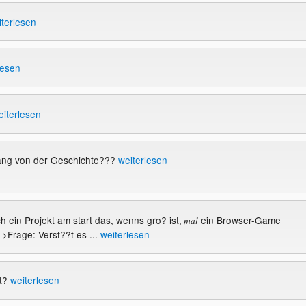
iterlesen
lesen
eiterlesen
fang von der Geschichte???
weiterlesen
h ein Projekt am start das, wenns gro? ist,
ein Browser-Game
mal
-->Frage: Verst??t es ...
weiterlesen
rt?
weiterlesen