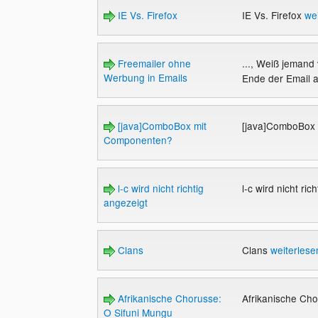
IE Vs. Firefox
IE Vs. Firefox
we
Freemailer ohne
..., Weiß jemand
Werbung in Emails
Ende der Email a
[java]ComboBox mit
[java]ComboBox
Componenten?
l-c wird nicht richtig
l-c wird nicht ri
angezeigt
Clans
Clans
weiterlese
Afrikanische Chorusse:
Afrikanische Ch
O Sifuni Mungu