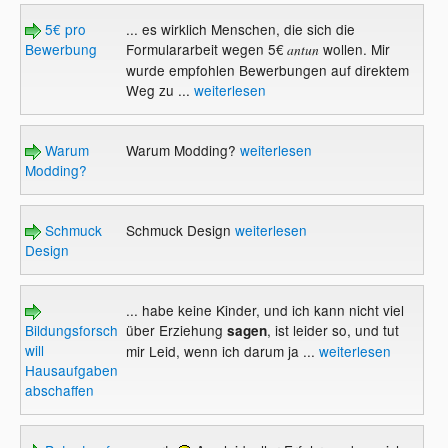
5€ pro
... es wirklich Menschen, die sich die
Bewerbung
Formulararbeit wegen 5€
wollen. Mir
antun
wurde empfohlen Bewerbungen auf direktem
Weg zu ...
weiterlesen
Warum
Warum Modding?
weiterlesen
Modding?
Schmuck
Schmuck Design
weiterlesen
Design
... habe keine Kinder, und ich kann nicht viel
Bildungsforscherin
über Erziehung
, ist leider so, und tut
sagen
will
mir Leid, wenn ich darum ja ...
weiterlesen
Hausaufgaben
abschaffen