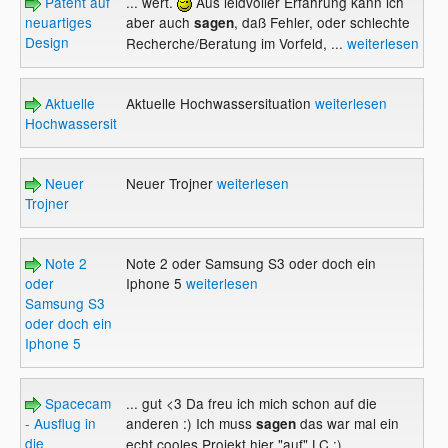
Patent auf
... wert.
Aus leidvoller Erfahrung kann ich
neuartiges
aber auch
, daß Fehler, oder schlechte
sagen
Design
Recherche/Beratung im Vorfeld, ...
weiterlesen
Aktuelle
Aktuelle Hochwassersituation
weiterlesen
Hochwassersituation
Neuer
Neuer Trojner
weiterlesen
Trojner
Note 2
Note 2 oder Samsung S3 oder doch ein
oder
Iphone 5
weiterlesen
Samsung S3
oder doch ein
Iphone 5
Spacecam
... gut <3 Da freu ich mich schon auf die
- Ausflug in
anderen :) Ich muss
das war mal ein
sagen
die
echt cooles Projekt hier "auf" LC :) ...