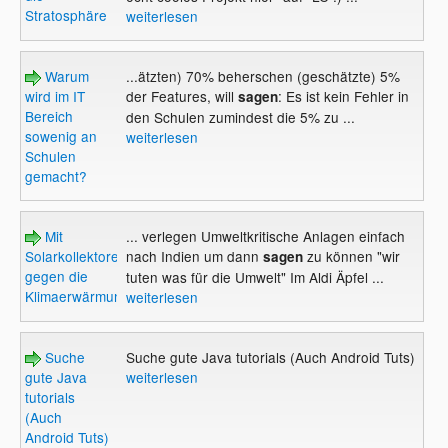
Stratosphäre
weiterlesen
Warum
...ätzten) 70% beherschen (geschätzte) 5%
wird im IT
der Features, will
: Es ist kein Fehler in
sagen
Bereich
den Schulen zumindest die 5% zu ...
sowenig an
weiterlesen
Schulen
gemacht?
Mit
... verlegen Umweltkritische Anlagen einfach
Solarkollektoren
nach Indien um dann
zu können "wir
sagen
gegen die
tuten was für die Umwelt" Im Aldi Äpfel ...
Klimaerwärmung
weiterlesen
Suche
Suche gute Java tutorials (Auch Android Tuts)
gute Java
weiterlesen
tutorials
(Auch
Android Tuts)