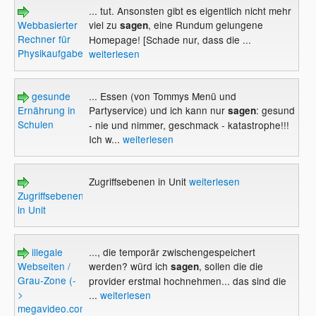
... tut. Ansonsten gibt es eigentlich nicht mehr
Webbasierter
viel zu
, eine Rundum gelungene
sagen
Rechner für
Homepage! [Schade nur, dass die ...
Physikaufgaben
weiterlesen
gesunde
... Essen (von Tommys Menü und
Ernährung in
Partyservice) und ich kann nur
: gesund
sagen
Schulen
- nie und nimmer, geschmack - katastrophe!!!
Ich w...
weiterlesen
Zugriffsebenen in Unit
weiterlesen
Zugriffsebenen
in Unit
illegale
..., die temporär zwischengespeichert
Webseiten /
werden? würd ich
, sollen die die
sagen
Grau-Zone (-
provider erstmal hochnehmen... das sind die
>
...
weiterlesen
megavideo.com)