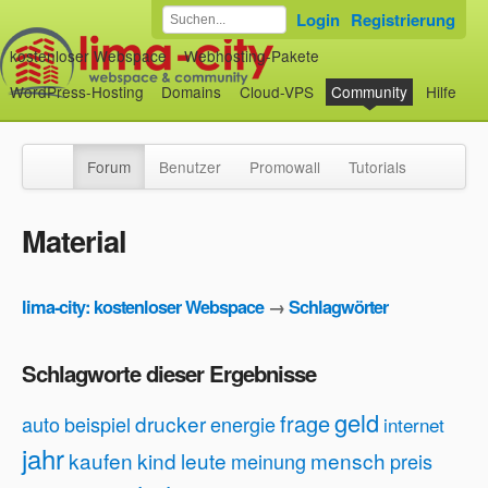
Login
Registrierung
kostenloser Webspace
Webhosting-Pakete
WordPress-Hosting
Domains
Cloud-VPS
Community
Hilfe
Forum
Benutzer
Promowall
Tutorials
Material
lima-city: kostenloser Webspace
→
Schlagwörter
Schlagworte dieser Ergebnisse
geld
frage
drucker
auto
beispiel
energie
internet
jahr
kaufen
kind
leute
mensch
meinung
preis