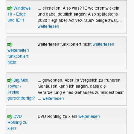
Windows
... einstellen. Also was? IE weiterentwickeln
10 - Edge
und dabei deutlich
: Also spätestens
sagen
und IE11
2020 fliegt aber ActiveX raus? Ginge zwar,...
weiterlesen
weiterleiten funktioniert nicht
weiterlesen
weiterleiten
funktioniert
nicht
Big/Midi
... gewonnen. Aber im Vergleich zu früheren
Tower -
Gehäusen kann ich
, dass die
sagen
Preise
Verarbeitung eines Gehäuses zumindest beim
gerechtfertigt?
...
weiterlesen
DVD
DVD Rohling zu klein
weiterlesen
Rohling zu
klein