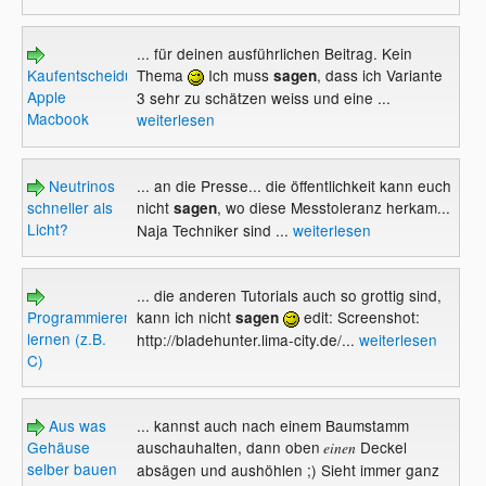
... für deinen ausführlichen Beitrag. Kein
Kaufentscheidung
Thema
Ich muss
, dass ich Variante
sagen
Apple
3 sehr zu schätzen weiss und eine ...
Macbook
weiterlesen
Neutrinos
... an die Presse... die öffentlichkeit kann euch
schneller als
nicht
, wo diese Messtoleranz herkam...
sagen
Licht?
Naja Techniker sind ...
weiterlesen
... die anderen Tutorials auch so grottig sind,
Programmieren
kann ich nicht
edit: Screenshot:
sagen
lernen (z.B.
http://bladehunter.lima-city.de/...
weiterlesen
C)
Aus was
... kannst auch nach einem Baumstamm
Gehäuse
auschauhalten, dann oben
Deckel
einen
selber bauen
absägen und aushöhlen ;) Sieht immer ganz