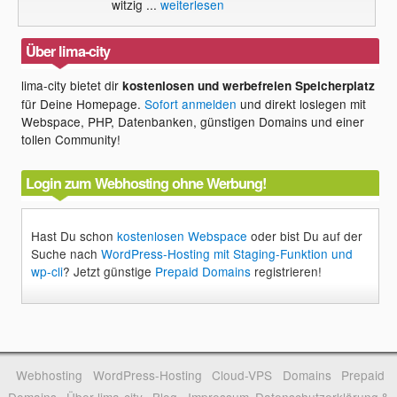
witzig ...
weiterlesen
Über lima-city
lima-city bietet dir
kostenlosen und werbefreien Speicherplatz
für Deine Homepage.
Sofort anmelden
und direkt loslegen mit
Webspace, PHP, Datenbanken, günstigen Domains und einer
tollen Community!
Login zum Webhosting ohne Werbung!
Hast Du schon
kostenlosen Webspace
oder bist Du auf der
Suche nach
WordPress-Hosting mit Staging-Funktion und
wp-cli
? Jetzt günstige
Prepaid Domains
registrieren!
Webhosting
WordPress-Hosting
Cloud-VPS
Domains
Prepaid
Domains
Über lima-city
Blog
Impressum, Datenschutzerklärung &