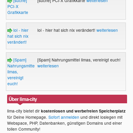
[suche]
[suche] PCI-X Grafikkarte
weiterlesen
PCI-X
Grafikkarte
lol - hier
lol - hier hat sich nix verändert!
weiterlesen
hat sich nix
verändert!
[Spam]
[Spam] Nahrungsmittel limas, vereinigt euch!
Nahrungsmittel
weiterlesen
limas,
vereinigt
euch!
Über lima-city
lima-city bietet dir
kostenlosen und werbefreien Speicherplatz
für Deine Homepage.
Sofort anmelden
und direkt loslegen mit
Webspace, PHP, Datenbanken, günstigen Domains und einer
tollen Community!