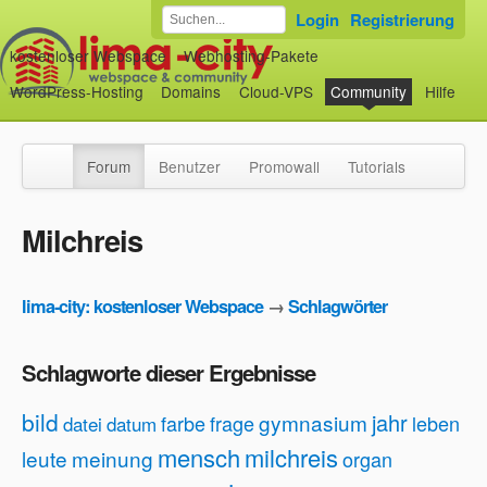
Login
Registrierung
kostenloser Webspace
Webhosting-Pakete
WordPress-Hosting
Domains
Cloud-VPS
Community
Hilfe
Forum
Benutzer
Promowall
Tutorials
Milchreis
lima-city: kostenloser Webspace
→
Schlagwörter
Schlagworte dieser Ergebnisse
bild
jahr
gymnasium
farbe
frage
leben
datei
datum
mensch
milchreis
leute
meinung
organ