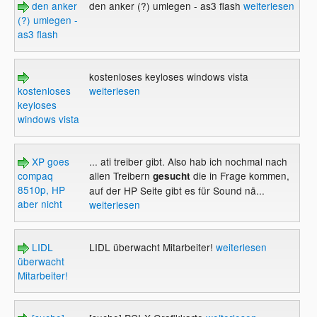
den anker
den anker (?) umlegen - as3 flash
weiterlesen
(?) umlegen -
as3 flash
kostenloses keyloses windows vista
kostenloses
weiterlesen
keyloses
windows vista
XP goes
... ati treiber gibt. Also hab ich nochmal nach
compaq
allen Treibern
die in Frage kommen,
gesucht
8510p, HP
auf der HP Seite gibt es für Sound nä...
aber nicht
weiterlesen
LIDL
LIDL überwacht Mitarbeiter!
weiterlesen
überwacht
Mitarbeiter!