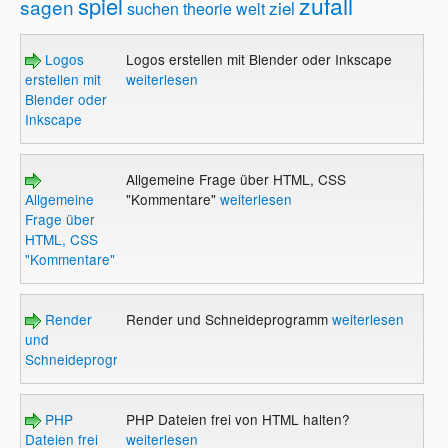
zufall
spiel
sagen
ziel
suchen
theorie
welt
Logos
Logos erstellen mit Blender oder Inkscape
erstellen mit
weiterlesen
Blender oder
Inkscape
Allgemeine Frage über HTML, CSS
Allgemeine
"Kommentare"
weiterlesen
Frage über
HTML, CSS
"Kommentare"
Render
Render und Schneideprogramm
weiterlesen
und
Schneideprogramm
PHP
PHP Dateien frei von HTML halten?
Dateien frei
weiterlesen