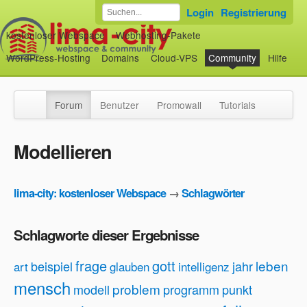
Login
Registrierung
kostenloser Webspace
Webhosting-Pakete
WordPress-Hosting
Domains
Cloud-VPS
Community
Hilfe
Forum
Benutzer
Promowall
Tutorials
Modellieren
lima-city: kostenloser Webspace
→
Schlagwörter
Schlagworte dieser Ergebnisse
frage
gott
leben
beispiel
jahr
art
glauben
intelligenz
mensch
problem
modell
programm
punkt