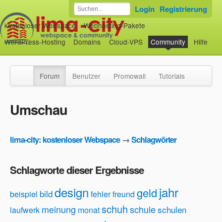
Login
Registrierung
kostenloser Webspace
Webhosting-Pakete
WordPress-Hosting
Domains
Cloud-VPS
Community
Hilfe
Forum
Benutzer
Promowall
Tutorials
Umschau
lima-city: kostenloser Webspace
→
Schlagwörter
Schlagworte dieser Ergebnisse
design
jahr
geld
bild
beispiel
fehler
freund
schuh
meinung
schule
schulen
laufwerk
monat