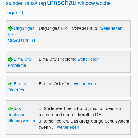
umschau
tabak
tag
window
stunden
woche
zigarette
Ungültiges
Ungültiges Bild - MSVCR120.dll
weiterlesen
Bild -
MSVCR120.dll
Lima City
Lima City Probleme
weiterlesen
Probleme
Frohes
Frohes Osterfest!
weiterlesen
Osterfest!
das
... Stellenwert beim Bund ja schon deutlich
deutsche
macht.) und daurch
in DE
berall
bildungssystem
unterschiedlich. Das dreigliedrige Schulsystem
(wenn ...
weiterlesen