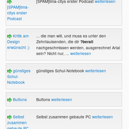
[SPAM]lima-citys erster Podcast
weiterlesen
[SPAM]lima-
citys erster
Podcast
Kritik am
... die man will, und muss es unter den
Design
Zehntauisenden, die dir
?berall
erwünscht ;)
nachgeschmissen werden, ausgerechnet Arial
sein? Nicht nur, ...
weiterlesen
günstiges
günstiges Schul-Notebook
weiterlesen
Schul-
Notebook
Buttons
Buttons
weiterlesen
Selbst
Selbst zusammen gebaute PC
weiterlesen
zusammen
gebaute PC