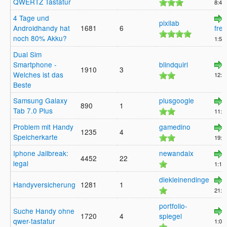
QWERTZ Tastatur
8:45,
4 Tage und
pixilab
Androidhandy hat
1681
6
frei
noch 80% Akku?
1:59,
Dual Sim
Smartphone -
blindquirl
1910
3
Welches ist das
12:2
Beste
Samsung Galaxy
plusgoogle
890
1
Tab 7.0 Plus
11:56
Problem mit Handy
gamedino
1235
4
Speicherkarte
19:3
Iphone Jailbreak:
newandaix
4452
22
legal
1:13,
diekleinendinge
Handyversicherung
1281
1
21:4
portfolio-
Suche Handy ohne
1720
4
spiegel
qwer-tastatur
1:00,