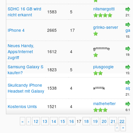
SDHC 16 GB wird
nilsmargotti
1583
5
nicht erkannt
21:1
grinko-server
IPhone 4
2665
17
gan
15:5
Neues Handy,
g********e
Apps/Internet
1612
4
19:4
zugriff
Samsung Galaxy S
plusgoogle
1823
5
kaufen?
15:3
Skullcandy iPhone
1538
4
x*****k
alp
Headset mit Galaxy
21:3
mathehefter
Kostenlos Umts
1521
4
6:17,
«
‹
12
13
14
15
16
17
18
19
20
21
22
›
»