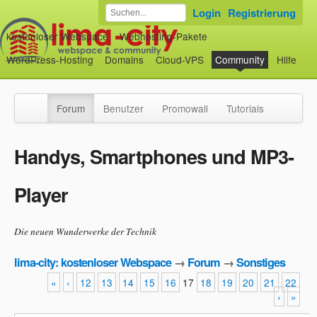
Login
Registrierung
kostenloser Webspace
Webhosting-Pakete
WordPress-Hosting
Domains
Cloud-VPS
Community
Hilfe
Forum
Benutzer
Promowall
Tutorials
Handys, Smartphones und MP3-
Player
Die neuen Wunderwerke der Technik
lima-city: kostenloser Webspace
→
Forum
→
Sonstiges
«
‹
12
13
14
15
16
17
18
19
20
21
22
›
»