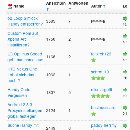
Ansichten
Antworten
Name
Autor
↑
Let
↑
↑
o2 Loop Simlock
3585
7
r*******a
Handy entsperren?
18:4
Custom Rom auf
Xperia Arc
1750
2
r*******a
16:4
installieren?
LG Optimus Speed
felixreh123
1168
2
geht manchmal aus
10:04
HTC Nexus One
schrotti19
Lohnt sich das
1062
1
21:10
noch ?
Handy Code
nilsmargotti
1807
5
Vergessen
10:56
Android 2.3.3 -
businesscard
Proxyeinstellungen
2124
1
0:15,
global festlegen
Suche Handy mit
paddy-herrmy
2449
8