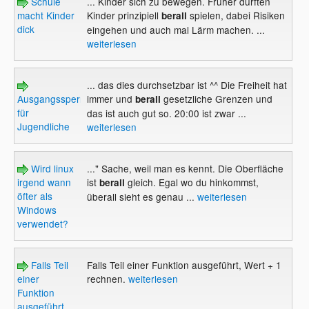
Schule
... Kinder sich zu bewegen. Früher durften
macht Kinder
Kinder prinzipiell
spielen, dabei Risiken
berall
dick
eingehen und auch mal Lärm machen. ...
weiterlesen
... das dies durchsetzbar ist ^^ Die Freiheit hat
Ausgangssperre
immer und
gesetzliche Grenzen und
berall
für
das ist auch gut so. 20:00 ist zwar ...
Jugendliche
weiterlesen
Wird linux
..." Sache, weil man es kennt. Die Oberfläche
irgend wann
ist
gleich. Egal wo du hinkommst,
berall
öfter als
überall sieht es genau ...
weiterlesen
Windows
verwendet?
Falls Teil
Falls Teil einer Funktion ausgeführt, Wert + 1
einer
rechnen.
weiterlesen
Funktion
ausgeführt,