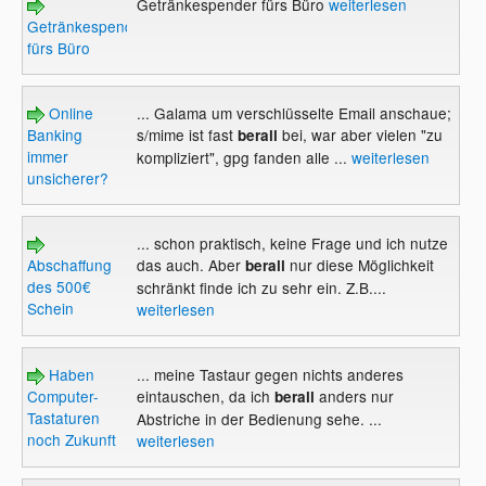
Getränkespender fürs Büro
weiterlesen
Getränkespender
fürs Büro
Online
... Galama um verschlüsselte Email anschaue;
Banking
s/mime ist fast
bei, war aber vielen "zu
berall
immer
kompliziert", gpg fanden alle ...
weiterlesen
unsicherer?
... schon praktisch, keine Frage und ich nutze
Abschaffung
das auch. Aber
nur diese Möglichkeit
berall
des 500€
schränkt finde ich zu sehr ein. Z.B....
Schein
weiterlesen
Haben
... meine Tastaur gegen nichts anderes
Computer-
eintauschen, da ich
anders nur
berall
Tastaturen
Abstriche in der Bedienung sehe. ...
noch Zukunft
weiterlesen