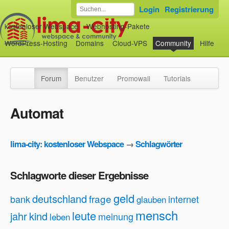
Login
Registrierung
kostenloser Webspace
Webhosting-Pakete
WordPress-Hosting
Domains
Cloud-VPS
Community
Hilfe
Forum
Benutzer
Promowall
Tutorials
Automat
lima-city: kostenloser Webspace
→
Schlagwörter
Schlagworte dieser Ergebnisse
geld
deutschland
frage
bank
internet
glauben
mensch
leute
jahr
kind
meinung
leben