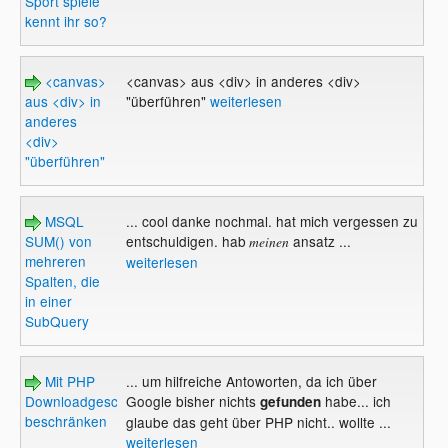
Sport spiele
kennt ihr so?
<canvas>
<canvas> aus <div> in anderes <div>
aus <div> in
"überführen"
weiterlesen
anderes
<div>
"überführen"
MSQL
... cool danke nochmal. hat mich vergessen zu
SUM() von
entschuldigen. hab
ansatz ...
meinen
mehreren
weiterlesen
Spalten, die
in einer
SubQuery
Mit PHP
... um hilfreiche Antoworten, da ich über
Downloadgeschwindigkeit
Google bisher nichts
habe... ich
gefunden
beschränken
glaube das geht über PHP nicht.. wollte ...
weiterlesen