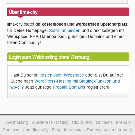
Über lima-city
lima-city bietet dir
kostenlosen und werbefreien Speicherplatz
für Deine Homepage.
Sofort anmelden
und direkt loslegen mit
Webspace, PHP, Datenbanken, günstigen Domains und einer
tollen Community!
Login zum Webhosting ohne Werbung!
Hast Du schon
kostenlosen Webspace
oder bist Du auf der
Suche nach
WordPress-Hosting mit Staging-Funktion und
wp-cli
? Jetzt günstige
Prepaid Domains
registrieren!
Webhosting
WordPress-Hosting
Cloud-VPS
Domains
Prepaid
Domains
Über lima-city
Blog
Impressum, Datenschutzerklärung &