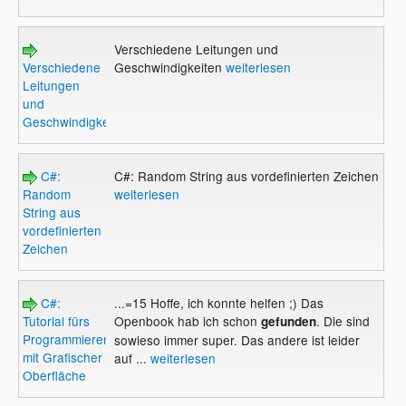
Verschiedene Leitungen und
Verschiedene
Geschwindigkeiten
weiterlesen
Leitungen
und
Geschwindigkeiten
C#:
C#: Random String aus vordefinierten Zeichen
Random
weiterlesen
String aus
vordefinierten
Zeichen
C#:
...=15 Hoffe, ich konnte helfen ;) Das
Tutorial fürs
Openbook hab ich schon
. Die sind
gefunden
Programmieren
sowieso immer super. Das andere ist leider
mit Grafischer
auf ...
weiterlesen
Oberfläche