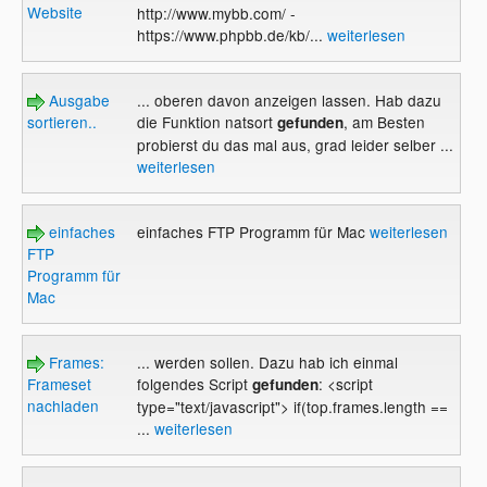
Website
http://www.mybb.com/ -
https://www.phpbb.de/kb/...
weiterlesen
Ausgabe
... oberen davon anzeigen lassen. Hab dazu
sortieren..
die Funktion natsort
, am Besten
gefunden
probierst du das mal aus, grad leider selber ...
weiterlesen
einfaches
einfaches FTP Programm für Mac
weiterlesen
FTP
Programm für
Mac
Frames:
... werden sollen. Dazu hab ich einmal
Frameset
folgendes Script
: <script
gefunden
nachladen
type="text/javascript"> if(top.frames.length ==
...
weiterlesen