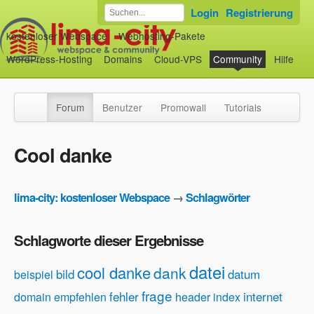
Login
Registrierung
kostenloser Webspace
Webhosting-Pakete
WordPress-Hosting
Domains
Cloud-VPS
Community
Hilfe
Forum
Benutzer
Promowall
Tutorials
Cool danke
lima-city: kostenloser Webspace
→
Schlagwörter
Schlagworte dieser Ergebnisse
datei
cool danke
dank
bild
datum
beispiel
frage
fehler
internet
domain
empfehlen
header
index