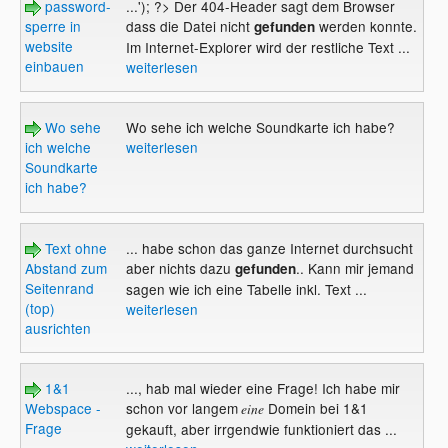
password-
...'); ?> Der 404-Header sagt dem Browser
sperre in
dass die Datei nicht
werden konnte.
gefunden
website
Im Internet-Explorer wird der restliche Text ...
einbauen
weiterlesen
Wo sehe
Wo sehe ich welche Soundkarte ich habe?
ich welche
weiterlesen
Soundkarte
ich habe?
Text ohne
... habe schon das ganze Internet durchsucht
Abstand zum
aber nichts dazu
.. Kann mir jemand
gefunden
Seitenrand
sagen wie ich eine Tabelle inkl. Text ...
(top)
weiterlesen
ausrichten
1&1
..., hab mal wieder eine Frage! Ich habe mir
Webspace -
schon vor langem
Domein bei 1&1
eine
Frage
gekauft, aber irrgendwie funktioniert das ...