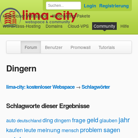
Login
Registrierung
kostenloser Webspace
Webhosting-Pakete
WordPress-Hosting
Domains
Cloud-VPS
Community
Hilfe
Forum
Benutzer
Promowall
Tutorials
Dingern
lima-city: kostenloser Webspace
→
Schlagwörter
Schlagworte dieser Ergebnisse
jahr
geld
frage
ding
auto
dingern
glauben
deutschland
problem
sagen
meinung
kaufen
leute
mensch