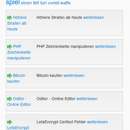
spiel
teil
tun
strom
vorteil
waffe
Höhere
Höhere Strafen ab heute
weiterlesen
Strafen ab
heute
PHP
PHP Zeichenkette manipulieren
weiterlesen
Zeichenkette
manipulieren
Bitcoin
Bitcoin kaufen
weiterlesen
kaufen
Oditor -
Oditor - Online Editor
weiterlesen
Online Editor
LetsEncrypt Certbot Fehler
weiterlesen
LetsEncrypt