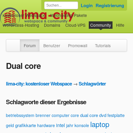
Login
Registrierung
kostenloser Webspace
Webhosting-Pakete
WordPress-Hosting
Domains
Cloud-VPS
Community
Hilfe
Forum
Benutzer
Promowall
Tutorials
Dual core
lima-city: kostenloser Webspace
→
Schlagwörter
Schlagworte dieser Ergebnisse
dual core
dvd
betriebssystem
brenner
computer
core
festplatte
laptop
intel
grafikkarte
geld
hardware
jahr
konsole