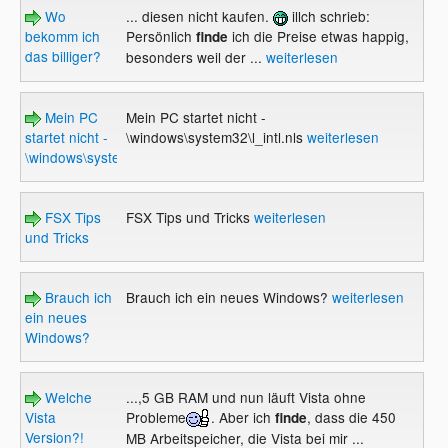
Wo
... diesen nicht kaufen.
illch schrieb:
bekomm ich
Persönlich
ich die Preise etwas happig,
finde
das billiger?
besonders weil der ...
weiterlesen
Mein PC
Mein PC startet nicht -
startet nicht -
\windows\system32\l_intl.nls
weiterlesen
\windows\system32\l_intl.nls
FSX Tips
FSX Tips und Tricks
weiterlesen
und Tricks
Brauch ich
Brauch ich ein neues Windows?
weiterlesen
ein neues
Windows?
Welche
...,5 GB RAM und nun läuft Vista ohne
Vista
Probleme
. Aber ich
, dass die 450
finde
Version?!
MB Arbeitspeicher, die Vista bei mir ...