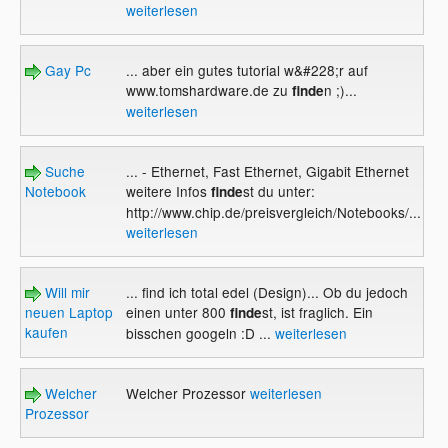
weiterlesen
Gay Pc
... aber ein gutes tutorial w&#228;r auf
www.tomshardware.de zu
n ;)...
finde
weiterlesen
Suche
... - Ethernet, Fast Ethernet, Gigabit Ethernet
Notebook
weitere Infos
st du unter:
finde
http://www.chip.de/preisvergleich/Notebooks/...
weiterlesen
Will mir
... find ich total edel (Design)... Ob du jedoch
neuen Laptop
einen unter 800
st, ist fraglich. Ein
finde
kaufen
bisschen googeln :D ...
weiterlesen
Welcher
Welcher Prozessor
weiterlesen
Prozessor