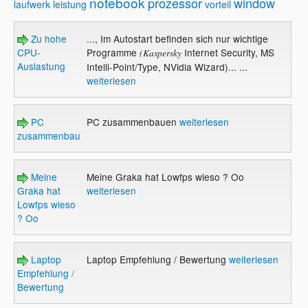
notebook
prozessor
window
laufwerk
leistung
vorteil
Zu hohe
..., Im Autostart befinden sich nur wichtige
CPU-
Programme
Internet Security, MS
(Kaspersky
Auslastung
Intelli-Point/Type, NVidia Wizard)... ...
weiterlesen
PC
PC zusammenbauen
weiterlesen
zusammenbauen
Meine
Meine Graka hat Lowfps wieso ? Oo
Graka hat
weiterlesen
Lowfps wieso
? Oo
Laptop
Laptop Empfehlung / Bewertung
weiterlesen
Empfehlung /
Bewertung