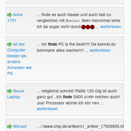
Anno
... finde es auch klasse und auch fast zu
1701
vergleichen mit
. Aber manchmal sehe
Patrizier
ich da sogar nicht durch
:...
weiterlesen
Ist der
... ich
PC is the best!!!!! Da kannst du
finde
Computer
beinmahe alles machen!!! ...
weiterlesen
besser als
andere
Konsolen wie
PS
Neuer
... möglichst schnell! Platte 120 Gig ist auch
Laptop
ganz gut ..ich
5400 u/min reichen auch!
finde
Joa! Prozessor würde ich ehr nen ...
weiterlesen
Worauf
...://www.chip.de/artikel/c1_artikel_17559655.html