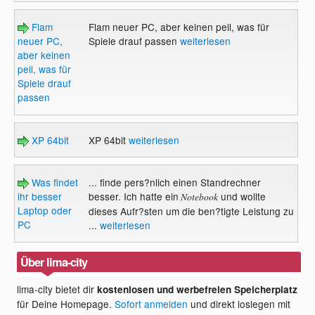
Flam
Flam neuer PC, aber keinen peil, was für
neuer PC,
Spiele drauf passen
weiterlesen
aber keinen
peil, was für
Spiele drauf
passen
XP 64bit
XP 64bit
weiterlesen
Was findet
... finde pers?nlich einen Standrechner
ihr besser
besser. Ich hatte ein
und wollte
Notebook
Laptop oder
dieses Aufr?sten um die ben?tigte Leistung zu
PC
...
weiterlesen
Über lima-city
lima-city bietet dir
kostenlosen und werbefreien Speicherplatz
für Deine Homepage.
Sofort anmelden
und direkt loslegen mit