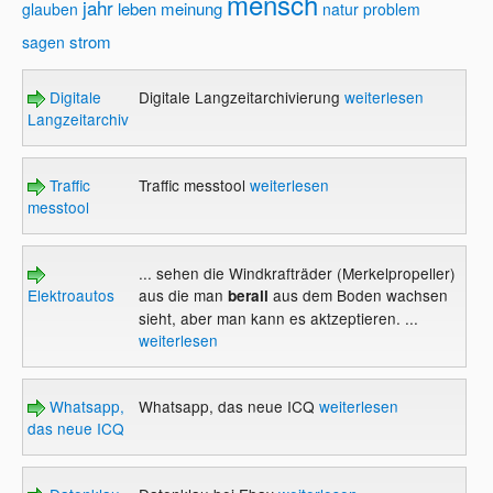
mensch
jahr
leben
meinung
glauben
natur
problem
strom
sagen
Digitale
Digitale Langzeitarchivierung
weiterlesen
Langzeitarchivierung
Traffic
Traffic messtool
weiterlesen
messtool
... sehen die Windkrafträder (Merkelpropeller)
Elektroautos
aus die man
aus dem Boden wachsen
berall
sieht, aber man kann es aktzeptieren. ...
weiterlesen
Whatsapp,
Whatsapp, das neue ICQ
weiterlesen
das neue ICQ