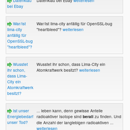
Datenklau
Datenklau bei Ebay
weiterlesen
bei Ebay
War/Ist
War/Ist lima-city anfällig für OpenSSL-bug
lima-city
"heartbleed"?
weiterlesen
anfällig für
OpenSSL-bug
"heartbleed"?
Wusstet
Wusstet ihr schon, dass Lima-City ein
ihr schon,
Atomkraftwerk besitzt?
weiterlesen
dass Lima-
City ein
Atomkraftwerk
besitzt?
Ist unser
... leben kann, denn gewisse Anteile
Energiebedarf
radioaktiver Isotope sind
zu finden. Und
berall
unser Tod?
die Anzahl der langlebigen radioaktiven ...
weiterlesen