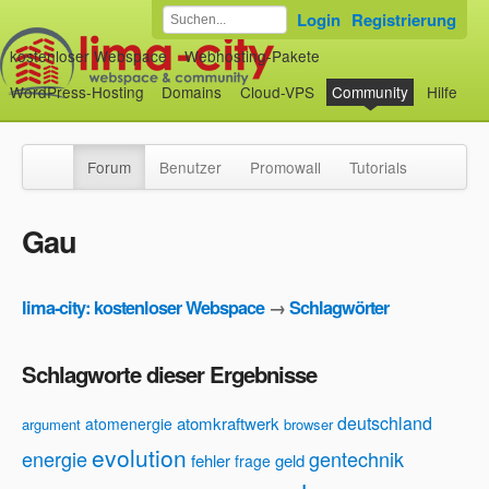
Login
Registrierung
kostenloser Webspace
Webhosting-Pakete
WordPress-Hosting
Domains
Cloud-VPS
Community
Hilfe
Forum
Benutzer
Promowall
Tutorials
Gau
lima-city: kostenloser Webspace
→
Schlagwörter
Schlagworte dieser Ergebnisse
deutschland
atomkraftwerk
atomenergie
argument
browser
evolution
energie
gentechnik
fehler
geld
frage