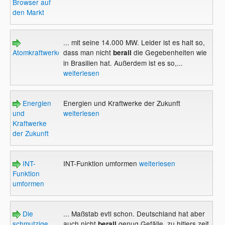
Browser auf
den Markt
... mit seine 14.000 MW. Leider ist es halt so,
Atomkraftwerke
dass man nicht
die Gegebenheiten wie
berall
in Brasilien hat. Außerdem ist es so,...
weiterlesen
Energien
Energien und Kraftwerke der Zukunft
und
weiterlesen
Kraftwerke
der Zukunft
INT-
INT-Funktion umformen
weiterlesen
Funktion
umformen
Die
... Maßstab evtl schon. Deutschland hat aber
schmutzige
auch nicht
genug Gefälle. zu hitlers zeit
berall