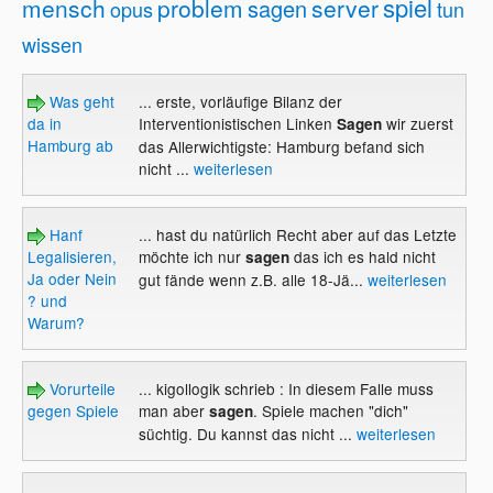
spiel
mensch
problem
server
sagen
opus
tun
wissen
Was geht
... erste, vorläufige Bilanz der
da in
Interventionistischen Linken
wir zuerst
Sagen
Hamburg ab
das Allerwichtigste: Hamburg befand sich
nicht ...
weiterlesen
Hanf
... hast du natürlich Recht aber auf das Letzte
Legalisieren,
möchte ich nur
das ich es hald nicht
sagen
Ja oder Nein
gut fände wenn z.B. alle 18-Jä...
weiterlesen
? und
Warum?
Vorurteile
... kigollogik schrieb : In diesem Falle muss
gegen Spiele
man aber
. Spiele machen "dich"
sagen
süchtig. Du kannst das nicht ...
weiterlesen