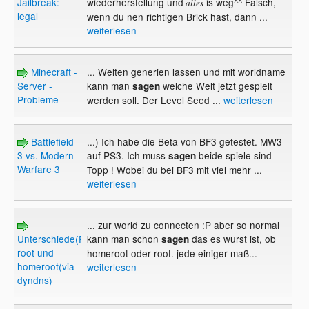
Jailbreak:
wiederherstellung und
is weg^^ Falsch,
alles
legal
wenn du nen richtigen Brick hast, dann ...
weiterlesen
Minecraft -
... Welten generien lassen und mit worldname
Server -
kann man
welche Welt jetzt gespielt
sagen
Probleme
werden soll. Der Level Seed ...
weiterlesen
Battlefield
...) Ich habe die Beta von BF3 getestet. MW3
3 vs. Modern
auf PS3. Ich muss
beide spiele sind
sagen
Warfare 3
Topp ! Wobei du bei BF3 mit viel mehr ...
weiterlesen
... zur world zu connecten :P aber so normal
Unterschiede(Probleme)
kann man schon
das es wurst ist, ob
sagen
root und
homeroot oder root. jede einiger maß...
homeroot(via
weiterlesen
dyndns)