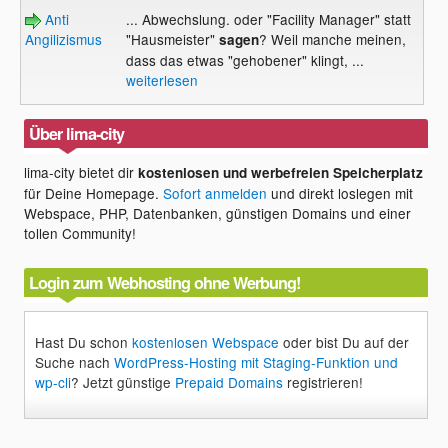
Anti
... Abwechslung. oder "Facility Manager" statt
Angilizismus
"Hausmeister"
? Weil manche meinen,
sagen
dass das etwas "gehobener" klingt, ...
weiterlesen
Über lima-city
lima-city bietet dir
kostenlosen und werbefreien Speicherplatz
für Deine Homepage.
Sofort anmelden
und direkt loslegen mit
Webspace, PHP, Datenbanken, günstigen Domains und einer
tollen Community!
Login zum Webhosting ohne Werbung!
Hast Du schon
kostenlosen Webspace
oder bist Du auf der
Suche nach
WordPress-Hosting mit Staging-Funktion und
wp-cli
? Jetzt günstige
Prepaid Domains
registrieren!