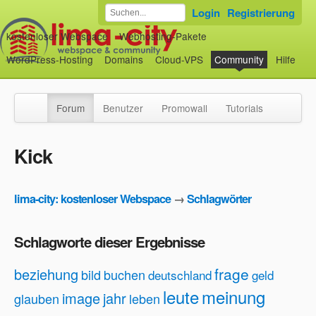
Login
Registrierung
kostenloser Webspace
Webhosting-Pakete
WordPress-Hosting
Domains
Cloud-VPS
Community
Hilfe
Forum
Benutzer
Promowall
Tutorials
Kick
lima-city: kostenloser Webspace
→
Schlagwörter
Schlagworte dieser Ergebnisse
frage
beziehung
bild
buchen
deutschland
geld
leute
meinung
image
jahr
glauben
leben