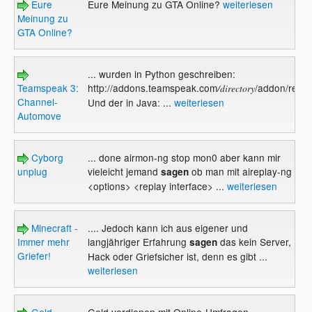
Eure
Eure Meinung zu GTA Online?
weiterlesen
Meinung zu
GTA Online?
... wurden in Python geschreiben:
Teamspeak 3:
http://addons.teamspeak.com
/addon/resu
/directory
Channel-
Und der in Java: ...
weiterlesen
Automove
Cyborg
... done airmon-ng stop mon0 aber kann mir
unplug
vieleicht jemand
ob man mit aireplay-ng
sagen
<options> <replay interface> ...
weiterlesen
Minecraft -
.... Jedoch kann ich aus eigener und
Immer mehr
langjähriger Erfahrung
das kein Server,
sagen
Griefer!
Hack oder Griefsicher ist, denn es gibt ...
weiterlesen