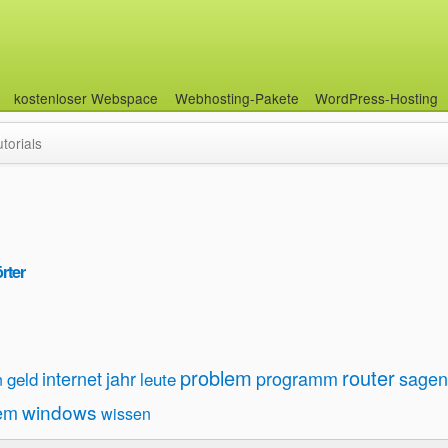
kostenloser Webspace
Webhosting-Pakete
WordPress-Hosting
utorials
rter
problem
router
internet
jahr
programm
sagen
geld
leute
n
windows
em
wissen