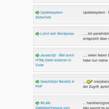
Updatesystem -
Updatesystem - 
Sicherheit
Lohnt sich Wordpress
..., Ich persönli
entspricht! Aber
Javascript - Bild durch
..., vielen lieben
HTML-Datei ersetzen in
habe nun meine 
Code
Geschützer Bereich in
...
crazybanan
PHP
der Zugriff, spric
WLAN-
... hansheinzgroe
Dateiübertragung vom
Hier kannst du k