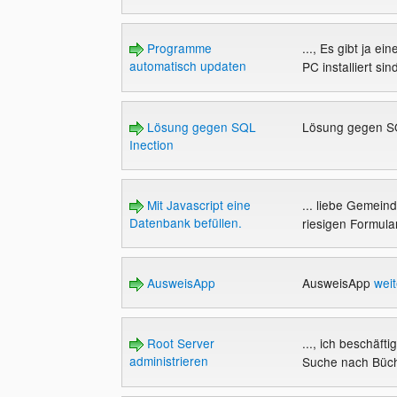
Programme
..., Es gibt ja e
automatisch updaten
PC installiert sin
Lösung gegen SQL
Lösung gegen S
Inection
Mit Javascript eine
... liebe Gemein
Datenbank befüllen.
riesigen Formula
AusweisApp
AusweisApp
weit
Root Server
..., ich beschäft
administrieren
Suche nach Büche