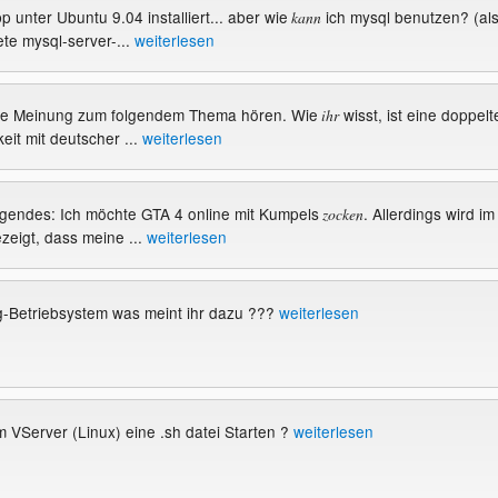
p unter Ubuntu 9.04 installiert... aber wie
ich mysql benutzen? (al
kann
ete mysql-server-...
weiterlesen
eure Meinung zum folgendem Thema hören. Wie
wisst, ist eine doppelt
ihr
eit mit deutscher ...
weiterlesen
olgendes: Ich möchte GTA 4 online mit Kumpels
. Allerdings wird im
zocken
zeigt, dass meine ...
weiterlesen
-Betriebsystem was meint ihr dazu ???
weiterlesen
m VServer (Linux) eine .sh datei Starten ?
weiterlesen