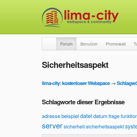
Forum
Benutzer
Promowall
T
Sicherheitsaspekt
lima-city: kostenloser Webspace
→
Schlagwö
Schlagworte dieser Ergebnisse
datei
adresse
beispiel
datum
frage
funktio
server
syst
sicherheit
sicherheitsaspekt