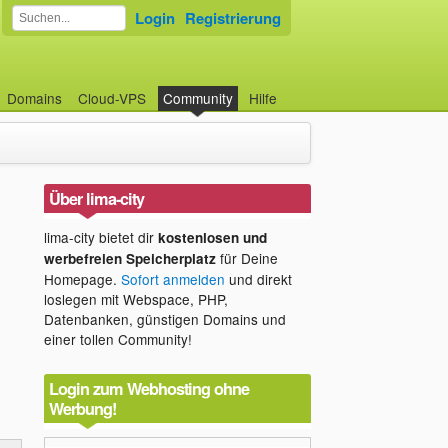
Login
Registrierung
Domains
Cloud-VPS
Community
Hilfe
Über lima-city
lima-city bietet dir
kostenlosen und
für Deine
werbefreien Speicherplatz
Homepage.
Sofort anmelden
und direkt
loslegen mit Webspace, PHP,
Datenbanken, günstigen Domains und
einer tollen Community!
Login zum Webhosting ohne
Werbung!