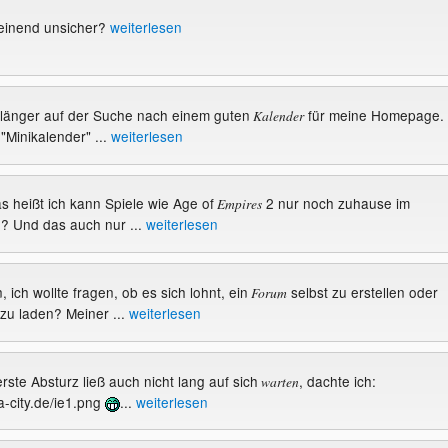
einend unsicher?
weiterlesen
on länger auf der Suche nach einem guten
für meine Homepage.
Kalender
 "Minikalender" ...
weiterlesen
as heißt ich kann Spiele wie Age of
2 nur noch zuhause im
Empires
? Und das auch nur ...
weiterlesen
, ich wollte fragen, ob es sich lohnt, ein
selbst zu erstellen oder
Forum
 zu laden? Meiner ...
weiterlesen
erste Absturz ließ auch nicht lang auf sich
, dachte ich:
warten
ma-city.de/ie1.png
...
weiterlesen