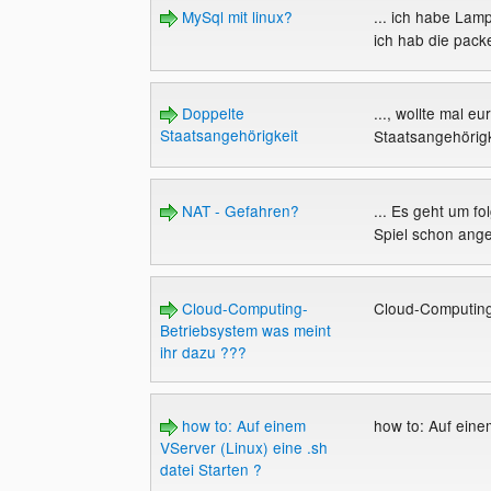
MySql mit linux?
... ich habe Lamp
ich hab die pack
Doppelte
..., wollte mal 
Staatsangehörigkeit
Staatsangehörigk
NAT - Gefahren?
... Es geht um f
Spiel schon ange
Cloud-Computing-
Cloud-Computing
Betriebsystem was meint
ihr dazu ???
how to: Auf einem
how to: Auf eine
VServer (Linux) eine .sh
datei Starten ?