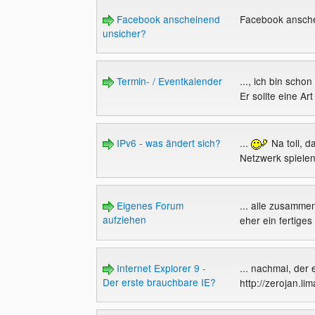
Facebook anscheinend
Facebook ansch
unsicher?
Termin- / Eventkalender
..., ich bin sch
Er sollte eine Art
IPv6 - was ändert sich?
...
Na toll, d
Netzwerk spielen
Eigenes Forum
... alle zusammen
aufziehen
eher ein fertiges
Internet Explorer 9 -
... nachmal, der 
Der erste brauchbare IE?
http://zerojan.li