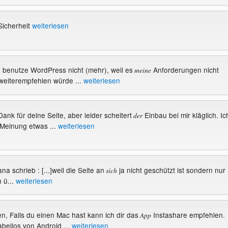
Sicherheit
weiterlesen
ch benutze WordPress nicht (mehr), weil es
Anforderungen nicht
meine
 weiterempfehlen würde ...
weiterlesen
 Dank für deine Seite, aber leider scheitert
Einbau bei mir kläglich. Ic
der
Meinung etwas ...
weiterlesen
a schrieb : [...]weil die Seite an
ja nicht geschützt ist sondern nur
sich
h ü...
weiterlesen
n, Falls du einen Mac hast kann ich dir das
Instashare empfehlen.
App
abellos von Android ...
weiterlesen