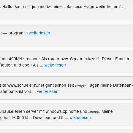
:
, kann mir jemand bei einer .htaccess Frage weiterhelfen? ...
Hallo
r c++ programm
weiterlesen
 einen 400MHz rechner Als router bzw. Server in
. Dieser Fungiert
betrieb
Router, und eben Als ...
weiterlesen
Seite www.schuelersv.net geht schon seit
Tagen meine Datenban
einigen
atenbank ist von ...
weiterlesen
e zuhause einen server mit windows xp home und
. Meine
xampp
g hat 16.000 kbit Download und 5 ...
weiterlesen