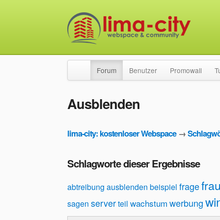
Forum
Benutzer
Promowall
T
Ausblenden
lima-city: kostenloser Webspace
→
Schlagwö
Schlagworte dieser Ergebnisse
fra
frage
abtreibung
ausblenden
beispiel
wi
server
werbung
wachstum
sagen
teil