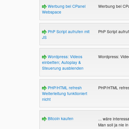
Werbung bei CPanel
Werbung bei CP
Webspace
PhP Script aufrufen mit
PhP Script aufru
JS
Wordpress: Videos
Wordpress: Vide
einbetten; Autoplay &
Steuerung ausblenden
PHP/HTML refresh
PHP/HTML refresh
Weiterleitung funktioniert
nicht
Bitcoin kaufen
... wäre interes
Man soll ja nie i