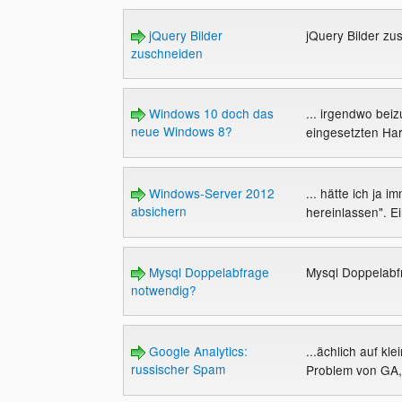
jQuery Bilder
jQuery Bilder z
zuschneiden
Windows 10 doch das
... irgendwo bei
neue Windows 8?
eingesetzten Har
Windows-Server 2012
... hätte ich ja 
absichern
hereinlassen". E
Mysql Doppelabfrage
Mysql Doppelab
notwendig?
Google Analytics:
...ächlich auf kl
russischer Spam
Problem von GA, 