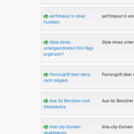
setTimeout in einer
setTimeout in ei
Funktion
Style eines
Style eines unt
untergeordneten DIV-Tags
ergänzen?
Fernzugriff über ddns
Fernzugriff über
nicht möglich
Aus für Benziner und
Aus für Benzine
Dieselautos
lima-city-Domain
lima-city-Domain
deaktivieren,