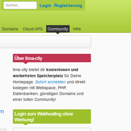
Login
Registrierung
Domains
Cloud-VPS
Community
Hilfe
Über lima-city
lima-city bietet dir
kostenlosen und
für Deine
werbefreien Speicherplatz
Homepage.
Sofort anmelden
und direkt
loslegen mit Webspace, PHP,
Datenbanken, günstigen Domains und
einer tollen Community!
em
Login zum Webhosting ohne
Werbung!