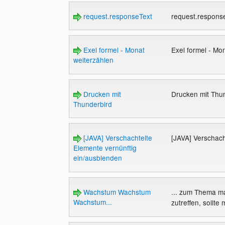
request.responseText
request.respons
Exel formel - Monat
Exel formel - Mo
weiterzählen
Drucken mit
Drucken mit Thu
Thunderbird
[JAVA] Verschachtelte
[JAVA] Verschach
Elemente vernünftig
ein/ausblenden
Wachstum Wachstum
... zum Thema ma
Wachstum...
zutreffen, sollte