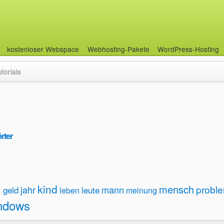
kostenloser Webspace
Webhosting-Pakete
WordPress-Hosting
utorials
rter
u
kind
mensch
probl
jahr
mann
geld
leute
leben
meinung
ndows