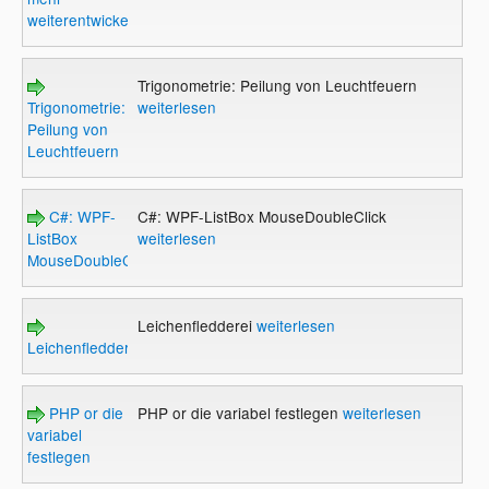
weiterentwickelt
Trigonometrie: Peilung von Leuchtfeuern
Trigonometrie:
weiterlesen
Peilung von
Leuchtfeuern
C#: WPF-
C#: WPF-ListBox MouseDoubleClick
ListBox
weiterlesen
MouseDoubleClick
Leichenfledderei
weiterlesen
Leichenfledderei
PHP or die
PHP or die variabel festlegen
weiterlesen
variabel
festlegen