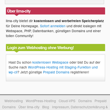
Über lima-city
lima-city bietet dir
kostenlosen und werbefreien Speicherplatz
für Deine Homepage.
Sofort anmelden
und direkt loslegen mit
Webspace, PHP, Datenbanken, günstigen Domains und einer
tollen Community!
Login zum Webhosting ohne Werbung!
Hast Du schon
kostenlosen Webspace
oder bist Du auf der
Suche nach
WordPress-Hosting mit Staging-Funktion und
wp-cli
? Jetzt günstige
Prepaid Domains
registrieren!
Webhosting
WordPress-Hosting
Cloud-VPS
Domains
Prepaid
Domains
Über lima-city
Blog
Impressum, Datenschutzerklärung &