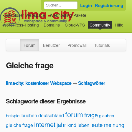
Login
Registrierung
kostenloser Webspace
Webhosting-Pakete
WordPress-Hosting
Domains
Cloud-VPS
Community
Hilfe
Forum
Benutzer
Promowall
Tutorials
Gleiche frage
lima-city: kostenloser Webspace
→
Schlagwörter
Schlagworte dieser Ergebnisse
forum
frage
buchen
deutschland
beispiel
glauben
internet
jahr
leute
meinung
leben
gleiche frage
kind