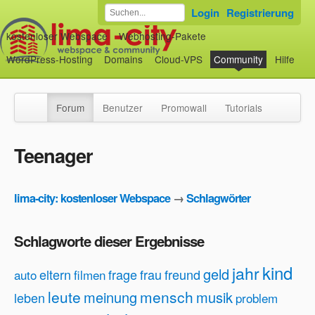
Login
Registrierung
kostenloser Webspace
Webhosting-Pakete
WordPress-Hosting
Domains
Cloud-VPS
Community
Hilfe
Forum
Benutzer
Promowall
Tutorials
Teenager
lima-city: kostenloser Webspace
→
Schlagwörter
Schlagworte dieser Ergebnisse
kind
jahr
geld
eltern
frage
frau
freund
auto
filmen
leute
mensch
meinung
musik
leben
problem