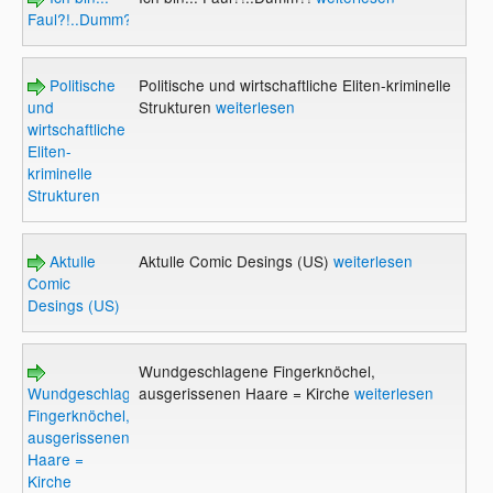
Faul?!..Dumm?!
Politische
Politische und wirtschaftliche Eliten-kriminelle
und
Strukturen
weiterlesen
wirtschaftliche
Eliten-
kriminelle
Strukturen
Aktulle
Aktulle Comic Desings (US)
weiterlesen
Comic
Desings (US)
Wundgeschlagene Fingerknöchel,
Wundgeschlagene
ausgerissenen Haare = Kirche
weiterlesen
Fingerknöchel,
ausgerissenen
Haare =
Kirche