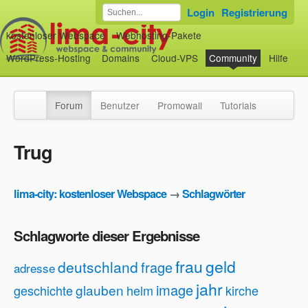
Login
Registrierung
kostenloser Webspace
Webhosting-Pakete
WordPress-Hosting
Domains
Cloud-VPS
Community
Hilfe
Forum
Benutzer
Promowall
Tutorials
Trug
lima-city: kostenloser Webspace
→
Schlagwörter
Schlagworte dieser Ergebnisse
frau
geld
deutschland
frage
adresse
jahr
image
glauben
geschichte
helm
kirche