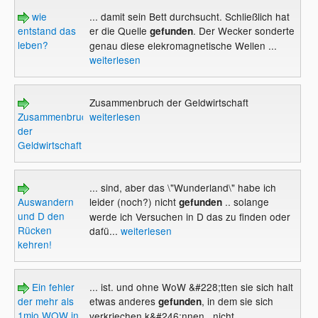
wie
... damit sein Bett durchsucht. Schließlich hat
entstand das
er die Quelle
. Der Wecker sonderte
gefunden
leben?
genau diese elekromagnetische Wellen ...
weiterlesen
Zusammenbruch der Geldwirtschaft
Zusammenbruch
weiterlesen
der
Geldwirtschaft
... sind, aber das \"Wunderland\" habe ich
Auswandern
leider (noch?) nicht
.. solange
gefunden
und D den
werde ich Versuchen in D das zu finden oder
Rücken
dafü...
weiterlesen
kehren!
Ein fehler
... ist. und ohne WoW &#228;tten sie sich halt
der mehr als
etwas anderes
, in dem sie sich
gefunden
1mio WOW in
verkriechen k&#246;nnen.. nicht ...