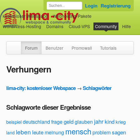
Login
Registrierung
kostenloser Webspace
Webhosting-Pakete
WordPress-Hosting
Domains
Cloud-VPS
Community
Hilfe
Forum
Benutzer
Promowall
Tutorials
Verhungern
lima-city: kostenloser Webspace
→
Schlagwörter
Schlagworte dieser Ergebnisse
jahr
geld
kind
deutschland
frage
glauben
beispiel
krieg
mensch
leben
leute
sagen
meinung
problem
land