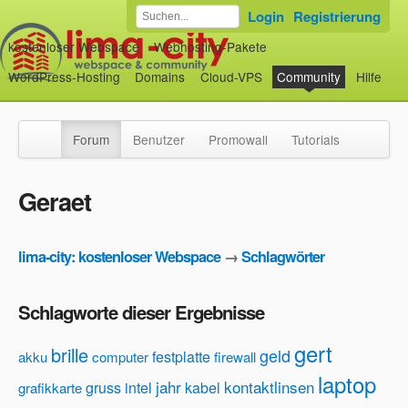
Login
Registrierung
kostenloser Webspace
Webhosting-Pakete
WordPress-Hosting
Domains
Cloud-VPS
Community
Hilfe
Forum
Benutzer
Promowall
Tutorials
Geraet
lima-city: kostenloser Webspace
→
Schlagwörter
Schlagworte dieser Ergebnisse
gert
brille
geld
festplatte
akku
computer
firewall
laptop
jahr
kontaktlinsen
gruss
intel
kabel
grafikkarte