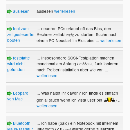
auslesen
auslesen
weiterlesen
tool zum
... neueren PCs erlaubt oft das Bios, den
zeitgesteuerten
Rechner zeitabh
zu starten. Suche nach
ngig
booten
einem PC-Neustart im Bios eine ...
weiterlesen
festplatte
... Insbesondere SCSI-Festplatten machen
wird nicht
manchmal am Anfang
, funktionieren
Probleme
gefunden
nach Treiberinstallation aber wie von ...
weiterlesen
Leopard
... Was haltet ihr davon? Ich
es einfach
finde
von Mac
genial (auch wenn ich vista user bin
) ...
weiterlesen
Bluetooth
... Ich habe (bald) ein Notebook mit internem
Maus/Tastatur
Bluetooth (2.0)
würde gerne zusätzlich
und