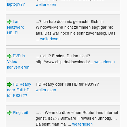
laptop???
weiterlesen
Lan-
...? Ich hab doch nix gemacht. Sich im
Netzwerk
Windows-Menü nicht zu
n sagt gar nix
finde
HELP!
aus. Das war noch nie sehr zuverlässig. Das
...
weiterlesen
DVD in
... nicht?
st Du ihn nicht?
Finde
Video
http://www.chip.de/downloads/...
weiterlesen
konvertieren
HD Ready
HD Ready oder Full HD für PS3???
oder Full HD
weiterlesen
für PS3???
Ping zeit
... ... Wenn du über einen Router inns Internet
gehst, ist
Software Firewall eh unnötig. ...
eine
Da sieht man mal ...
weiterlesen