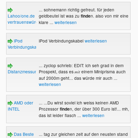
... sohnemann richtig gefreut. für jeden
Lahoo/one.de
geldbeutel ist was zu
n. also von mir eine
finde
vertrauenswürdig???
klare ...
weiterlesen
iPod
iPod Verbindungskabel
weiterlesen
Verbindungskabel
... zyclop schrieb: EDIT: ich seh grad in dem
Distanzmessung
Prospekt, dass es
einem Miniprisma auch
mit
auf 2000m geht... das würde mir auch ...
weiterlesen
AMD oder
... ...Du wirst soviel ich weiss keinen AMD
INTEL
Prozessor
n, der über 300 Euro ist!... mh,
finde
das ist leider flasch ...
weiterlesen
Das Beste
... tag zur gleichen zeit auf den neusten stand