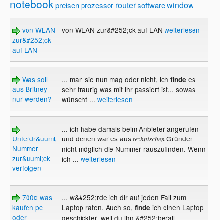
notebook
router
window
preisen
prozessor
software
von WLAN
von WLAN zur&#252;ck auf LAN
weiterlesen
zur&#252;ck
auf LAN
Was soll
... man sie nun mag oder nicht, ich
es
finde
aus Britney
sehr traurig was mit ihr passiert ist... sowas
nur werden?
wünscht ...
weiterlesen
... ich habe damals beim Anbieter angerufen
Unterdr&uuml;ckte
und denen war es aus
Gründen
technischen
Nummer
nicht möglich die Nummer rauszufinden. Wenn
zur&uuml;ck
ich ...
weiterlesen
verfolgen
700¤ was
... w&#252;rde ich dir auf jeden Fall zum
kaufen pc
Laptop raten. Auch so,
ich einen Laptop
finde
oder
geschickter, weil du ihn &#252;berall ...