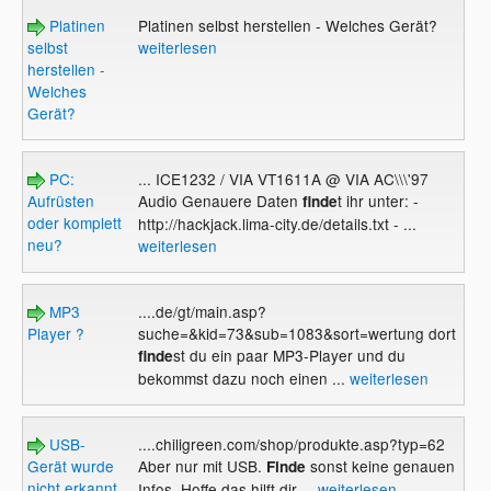
Platinen
Platinen selbst herstellen - Welches Gerät?
selbst
weiterlesen
herstellen -
Welches
Gerät?
PC:
... ICE1232 / VIA VT1611A @ VIA AC\\\'97
Aufrüsten
Audio Genauere Daten
t ihr unter: -
finde
oder komplett
http://hackjack.lima-city.de/details.txt - ...
neu?
weiterlesen
MP3
....de/gt/main.asp?
Player ?
suche=&kid=73&sub=1083&sort=wertung dort
st du ein paar MP3-Player und du
finde
bekommst dazu noch einen ...
weiterlesen
USB-
....chiligreen.com/shop/produkte.asp?typ=62
Gerät wurde
Aber nur mit USB.
sonst keine genauen
Finde
nicht erkannt
Infos. Hoffe das hilft dir....
weiterlesen