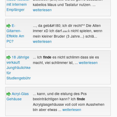
mit internem
kabellos Maus und Tastatur nutzen. ...
Empfänger
weiterlesen
E-
..., da geb&#180; ich dir recht^^ Die Alten
Gitarren-
immer xD Ich darf
nicht spielen, wenn
auch
Effekte Am
mein kleiner Bruder (3 Jahre...) schlä...
PC?
weiterlesen
18 Jährige
... Ich
es nicht schlimm dass sie es
finde
verkauft
macht, viel schlimmer ist, ...
weiterlesen
Jungfräulichkeit
für
Studiengebühren!
Acryl-Glas
... kann, und die eistung des Pcs
Gehäuse
beeinträchtigen kann? Ich
finde
Acrylglasgehäusse voll coll vom Ausshehen
bin aber etwas ...
weiterlesen