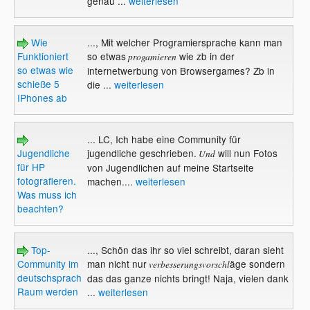
genau ...
weiterlesen
Wie
..., Mit welcher Programiersprache kann man
Funktioniert
so etwas
wie zb in der
progamieren
so etwas wie
internetwerbung von Browsergames? Zb in
schieße 5
die ...
weiterlesen
IPhones ab
... LC, Ich habe eine Community für
Jugendliche
jugendliche geschrieben.
will nun Fotos
Und
für HP
von Jugendlichen auf meine Startseite
fotografieren.
machen....
weiterlesen
Was muss ich
beachten?
Top-
..., Schön das ihr so viel schreibt, daran sieht
Community im
man nicht nur
äge sondern
verbesserungsvorschl
deutschsprachigen
das das ganze nichts bringt! Naja, vielen dank
Raum werden
...
weiterlesen