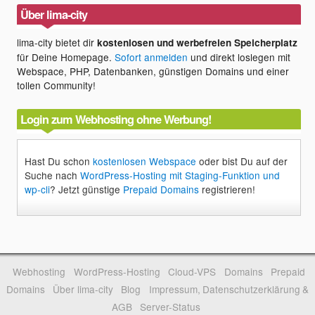
Über lima-city
lima-city bietet dir
kostenlosen und werbefreien Speicherplatz
für Deine Homepage.
Sofort anmelden
und direkt loslegen mit
Webspace, PHP, Datenbanken, günstigen Domains und einer
tollen Community!
Login zum Webhosting ohne Werbung!
Hast Du schon
kostenlosen Webspace
oder bist Du auf der
Suche nach
WordPress-Hosting mit Staging-Funktion und
wp-cli
? Jetzt günstige
Prepaid Domains
registrieren!
Webhosting
WordPress-Hosting
Cloud-VPS
Domains
Prepaid
Domains
Über lima-city
Blog
Impressum, Datenschutzerklärung &
AGB
Server-Status