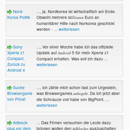
Nord-
..., ja, Nordkorea ist wirtschaftlich am Ende.
Korea Politik
Obwohl mehrere
Euro an
Millionen
humanitärer Hilfe nach Norkorea geschickt
werden - ...
weiterlesen
Sony
..., Vor einer Woche habe ich das offizielle
Xperia z1
Update auf
5 für mein Xperia z1
Android
Compact.
Compact erhalten. Was soll ich dazu ...
Zurück zu
weiterlesen
Android 4
Suche
..., ich zähle mich schon fast zum Urgestein,
Browsergame
was Browsergames
. Da ich jetzt aber
anbegeht
von Privat
die Schnauze voll habe von BigPoint, ...
weiterlesen
Adblock
... Das Firmen versuchen die Leute dazu
plus vor dem
bringen wollen den
auszuschalten
Adblocker