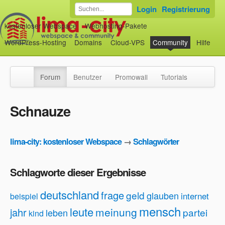
Login
Registrierung
kostenloser Webspace
Webhosting-Pakete
WordPress-Hosting
Domains
Cloud-VPS
Community
Hilfe
Forum
Benutzer
Promowall
Tutorials
Schnauze
lima-city: kostenloser Webspace
→
Schlagwörter
Schlagworte dieser Ergebnisse
deutschland
frage
geld
glauben
internet
beispiel
mensch
leute
meinung
jahr
partei
leben
kind