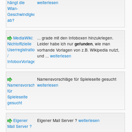
hängt die
weiterlesen
Wlan-
Geschwindigkeit
ab?
MediaWiki:
... grade mit den Infoboxen hinzukriegen.
Nichtoffizielle
Leider habe ich nur
, wie man
gefunden
Userregistration
vorhande Vorlagen von z.B. Wikipedia nutzt,
/
und ...
weiterlesen
InfoboxVorlage
Namensvorschläge für Spieleseite gesucht
Namensvorschläge
weiterlesen
für
Spieleseite
gesucht
Eigener
Eigener Mail Server ?
weiterlesen
Mail Server ?