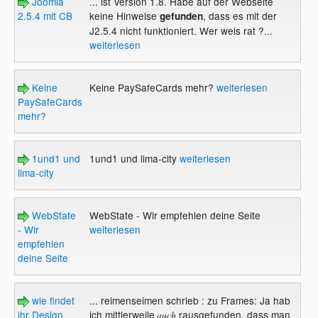
Joomla
... ist Version 1.8. Habe auf der Webseite
2.5.4 mit CB
keine Hinweise
, dass es mit der
gefunden
J2.5.4 nicht funktioniert. Wer weis rat ?...
weiterlesen
Keine
Keine PaySafeCards mehr?
weiterlesen
PaySafeCards
mehr?
1und1 und
1und1 und lima-city
weiterlesen
lima-city
WebState
WebState - Wir empfehlen deine Seite
- Wir
weiterlesen
empfehlen
deine Seite
wie findet
... reimenseimen schrieb : zu Frames: Ja hab
ihr Design
ich mittlerweile
rausgefunden, dass man
auch