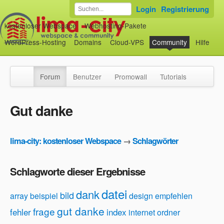
Login
Registrierung
kostenloser Webspace
Webhosting-Pakete
WordPress-Hosting
Domains
Cloud-VPS
Community
Hilfe
Forum
Benutzer
Promowall
Tutorials
Gut danke
lima-city: kostenloser Webspace
→
Schlagwörter
Schlagworte dieser Ergebnisse
datei
dank
bild
array
beispiel
design
empfehlen
gut danke
frage
fehler
index
internet
ordner