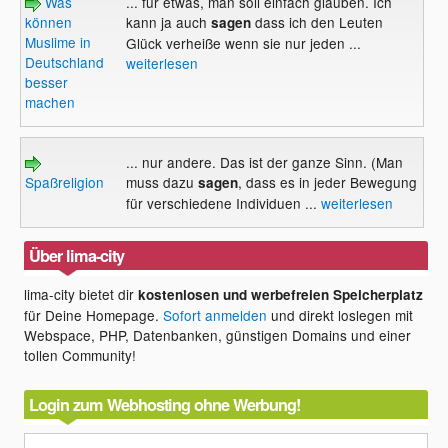
Was
... für etwas, man soll einfach glauben. Ich
können
kann ja auch
dass ich den Leuten
sagen
Muslime in
Glück verheiße wenn sie nur jeden ...
Deutschland
weiterlesen
besser
machen
... nur andere. Das ist der ganze Sinn. (Man
Spaßreligion
muss dazu
, dass es in jeder Bewegung
sagen
für verschiedene Individuen ...
weiterlesen
Über lima-city
lima-city bietet dir
kostenlosen und werbefreien Speicherplatz
für Deine Homepage.
Sofort anmelden
und direkt loslegen mit
Webspace, PHP, Datenbanken, günstigen Domains und einer
tollen Community!
Login zum Webhosting ohne Werbung!