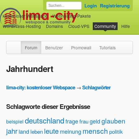
Login
Registrierung
kostenloser Webspace
Webhosting-Pakete
WordPress-Hosting
Domains
Cloud-VPS
Community
Hilfe
Forum
Benutzer
Promowall
Tutorials
Jahrhundert
lima-city: kostenloser Webspace
→
Schlagwörter
Schlagworte dieser Ergebnisse
deutschland
glauben
frage
geld
frau
beispiel
mensch
jahr
leute
land
meinung
leben
politik