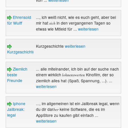
Ehrensold
..., ich weiß nicht, wie es euch geht, aber bei
für Wulff
mir hat
in den vergangenen Tagen so
sich
etwas wie Mitleid für ...
weiterlesen
Kurzgeschichte
weiterlesen
Kurzgeschichte
Ziemlich
... alle miteinander, ich bin auf der suche nach
beste
einem wirklich
Kinofilm, der so
lohnenswerten
Freunde
ziemlich alles hat (Spaß, Spannung, ...). ...
weiterlesen
Iphone
..., im allgemeinen ist ein Jailbreak legal, wenn
Jailbreak:
du dir dar
keine Software, die es im
ber
legal
AppStore zu kaufen gibt einfach ...
weiterlesen