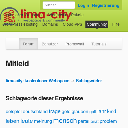
Login
Registrierung
kostenloser Webspace
Webhosting-Pakete
WordPress-Hosting
Domains
Cloud-VPS
Community
Hilfe
Forum
Benutzer
Promowall
Tutorials
Mitleid
lima-city: kostenloser Webspace
→
Schlagwörter
Schlagworte dieser Ergebnisse
frage
jahr
kind
beispiel
deutschland
geld
glauben
gott
mensch
leute
leben
meinung
problem
partei
pirat