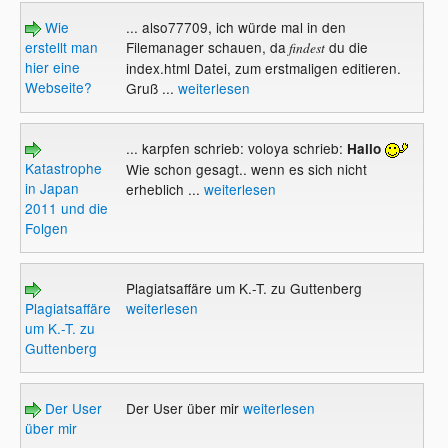
Wie
... also77709, ich würde mal in den
erstellt man
Filemanager schauen, da
du die
findest
hier eine
index.html Datei, zum erstmaligen editieren.
Webseite?
Gruß ...
weiterlesen
... karpfen schrieb: voloya schrieb:
Hallo
Katastrophe
Wie schon gesagt.. wenn es sich nicht
in Japan
erheblich ...
weiterlesen
2011 und die
Folgen
Plagiatsaffäre um K.-T. zu Guttenberg
Plagiatsaffäre
weiterlesen
um K.-T. zu
Guttenberg
Der User
Der User über mir
weiterlesen
über mir