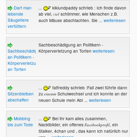
Darf man
...
kikiundpaddy schrieb : Ich finde davon
lebende
ab viel,
schlimmer, wie Menschen z.B.
viel
Säugetiere
auch Mäuse abschlachten. Sie ...
weiterlesen
verfüttern
Sachbeschädigung an Politikern -
Sachbeschädigung
Körperverletzung an Torten
weiterlesen
an Politikern -
Körperverletzung
an Torten
...
fatfreddy schrieb :Fall zwei führte dann
Sitzenbleiben
zu
Schulwechsel und ich konnte an der
einenm
abschaffen
neuen Schule mein Abi ...
weiterlesen
Mobbing
...
Bei ihr kam alles zusammen,
bis zum Tode
Nacktbilder, ein offenes
, ein
Facebookprofil
Stalker, 4chan und , das kann ich natürlich nur
von ...
weiterlesen