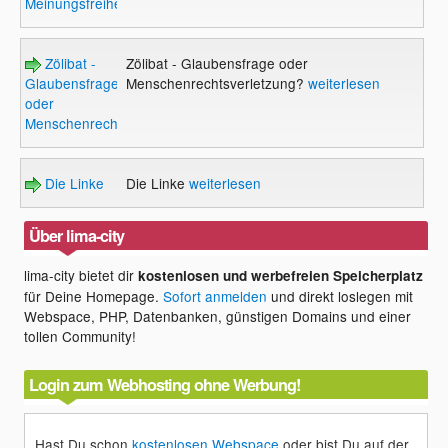
Meinungsfreiheit?
Zölibat -
Zölibat - Glaubensfrage oder
Glaubensfrage
Menschenrechtsverletzung?
weiterlesen
oder
Menschenrechtsverletzung?
Die Linke
Die Linke
weiterlesen
Über lima-city
lima-city bietet dir
kostenlosen und werbefreien Speicherplatz
für Deine Homepage.
Sofort anmelden
und direkt loslegen mit
Webspace, PHP, Datenbanken, günstigen Domains und einer
tollen Community!
Login zum Webhosting ohne Werbung!
Hast Du schon
kostenlosen Webspace
oder bist Du auf der