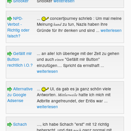
Snooker
Snooker
weiterlesen
NPD-
...
concertjourney schrieb : Um mal meine
Verbot -
Meinung
zu tun, Nazis haben ihre
kund
Richtig oder
Gründe für ihr denken und sind ...
weiterlesen
falsch?
Gefällt mir
... an alle! Ich überlege mit der Zeit zu gehen
Button
und auch
"Gefällt mir Button"
einen
rechtlich i.O.?
einzufügen.... Spricht da ernsthaft ...
weiterlesen
Alternative
...
Ui, da gab es ja ganz schön viele
zu Google
Antworten.
hatte ich mich mit
Mittlerweile
Adsense
Adbrite angefreundet, der Erlös war ...
weiterlesen
Schach
..., ich habe Schach "erst" mit 12 richtig
beherscht, und das
ganz normal mit
noch