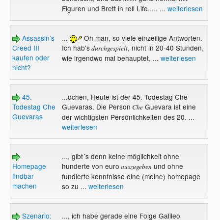
Figuren und Brett in rell Life..... ...
weiterlesen
Assassin’s
...
Oh man, so viele einzeilige Antworten.
Creed III
Ich hab's
, nicht in 20-40 Stunden,
durchgespielt
kaufen oder
wie irgendwo mal behauptet, ...
weiterlesen
nicht?
45.
...öchen, Heute ist der 45. Todestag Che
Todestag Che
Guevaras. Die Person
Guevara ist eine
Che
Guevaras
der wichtigsten Persönlichkeiten des 20. ...
weiterlesen
..., gibt´s denn keine möglichkeit ohne
Homepage
hunderte von euro
und ohne
auszugeben
findbar
fundierte kenntnisse eine (meine) homepage
machen
so zu ...
weiterlesen
Szenario:
..., ich habe gerade eine Folge Galileo