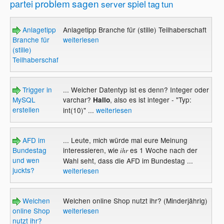
problem
sagen
partei
spiel
server
tag
tun
Anlagetipp
Anlagetipp Branche für (stille) Teilhaberschaft
Branche für
weiterlesen
(stille)
Teilhaberschaft
Trigger in
... Welcher Datentyp ist es denn? Integer oder
MySQL
varchar?
, also es ist integer - "Typ:
Hallo
erstellen
int(10)" ...
weiterlesen
AFD im
... Leute, mich würde mal eure Meinung
Bundestag
interessieren, wie
es 1 Woche nach der
ihr
und wen
Wahl seht, dass die AFD im Bundestag ...
juckts?
weiterlesen
Welchen
Welchen online Shop nutzt ihr? (Minderjährig)
online Shop
weiterlesen
nutzt ihr?