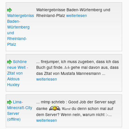
Wahlergebnisse Baden-Würtemberg und
Wahlergebnisse
Rheinland-Pfalz
weiterlesen
Baden-
Würtemberg
und
Rheinland-
Pfalz
Schöne
... firejumper, ich muss zugeben, dass ich das
neue Welt -
Buch gut finde.
gehe mal davon aus, dass
Ich
Zitat von
das Zitat von Mustafa Mannesmann ...
Aldous
weiterlesen
Huxley
Lima-
... mlmp schrieb : Good Job der Server sagt
Minecraft-City
danke
du denn schon mal auf
Warst
Server
dem Server? Wenn nein, warum nicht :-...
(offline)
weiterlesen