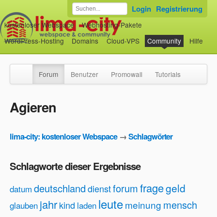
Login
Registrierung
kostenloser Webspace
Webhosting-Pakete
WordPress-Hosting
Domains
Cloud-VPS
Community
Hilfe
Forum
Benutzer
Promowall
Tutorials
Agieren
lima-city: kostenloser Webspace
→
Schlagwörter
Schlagworte dieser Ergebnisse
frage
geld
deutschland
forum
dienst
datum
leute
jahr
mensch
meinung
kind
glauben
laden