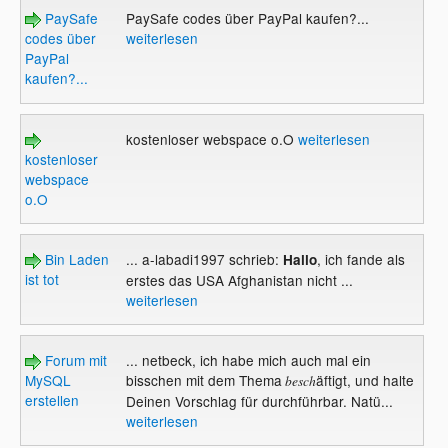
PaySafe
PaySafe codes über PayPal kaufen?...
codes über
weiterlesen
PayPal
kaufen?...
kostenloser webspace o.O
weiterlesen
kostenloser
webspace
o.O
Bin Laden
... a-labadi1997 schrieb:
, ich fande als
Hallo
ist tot
erstes das USA Afghanistan nicht ...
weiterlesen
Forum mit
... netbeck, ich habe mich auch mal ein
MySQL
bisschen mit dem Thema
äftigt, und halte
besch
erstellen
Deinen Vorschlag für durchführbar. Natü...
weiterlesen