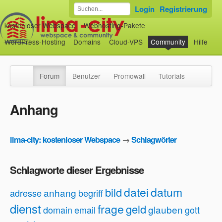
Login
Registrierung
kostenloser Webspace
Webhosting-Pakete
WordPress-Hosting
Domains
Cloud-VPS
Community
Hilfe
Forum
Benutzer
Promowall
Tutorials
Anhang
lima-city: kostenloser Webspace
→
Schlagwörter
Schlagworte dieser Ergebnisse
datei
datum
bild
anhang
adresse
begriff
dienst
frage
geld
glauben
domain
email
gott