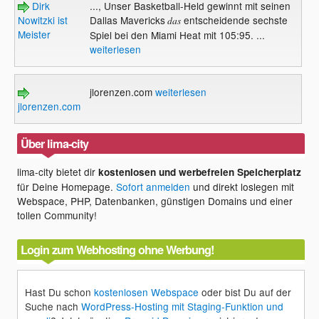
Dirk
..., Unser Basketball-Held gewinnt mit seinen
Nowitzki ist
Dallas Mavericks
entscheidende sechste
das
Meister
Spiel bei den Miami Heat mit 105:95. ...
weiterlesen
jlorenzen.com
weiterlesen
jlorenzen.com
Über lima-city
lima-city bietet dir
kostenlosen und werbefreien Speicherplatz
für Deine Homepage.
Sofort anmelden
und direkt loslegen mit
Webspace, PHP, Datenbanken, günstigen Domains und einer
tollen Community!
Login zum Webhosting ohne Werbung!
Hast Du schon
kostenlosen Webspace
oder bist Du auf der
Suche nach
WordPress-Hosting mit Staging-Funktion und