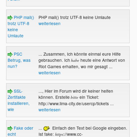
PHP mail()
PHP mail() trotz UTF-8 keine Umlaute
trotz UTF-8
weiterlesen
keine
Umlaute
PSC
... Zusammen, Ich könnte einmal eure Hilfe
Betrug, was
gebrauchen. Ich
heute eine Antwort von
habe
nun?
Riot Games erhalten, wo mir gesagt ...
weiterlesen
SSL-
..., Hier im Forum wird dir keiner helfen
Zertifakte
können. Erstelle
ein Ticket:
bitte
installieren,
http://www.lima-city.de/usercp/tickets ...
wie
weiterlesen
Fake oder
...
Einfach den Text bei Google eingeben.
echt
Ist fake:
://www.cc-
https