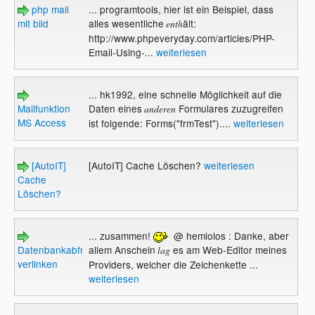
php mail
... programtools, hier ist ein Beispiel, dass
mit bild
alles wesentliche
ält:
enth
http://www.phpeveryday.com/articles/PHP-
Email-Using-...
weiterlesen
... hk1992, eine schnelle Möglichkeit auf die
Mailfunktion
Daten eines
Formulares zuzugreifen
anderen
MS Access
ist folgende: Forms("frmTest")....
weiterlesen
[AutoIT]
[AutoIT] Cache Löschen?
weiterlesen
Cache
Löschen?
... zusammen!
@ hemiolos : Danke, aber
Datenbankabfragen
allem Anschein
es am Web-Editor meines
lag
verlinken
Providers, welcher die Zeichenkette ...
weiterlesen