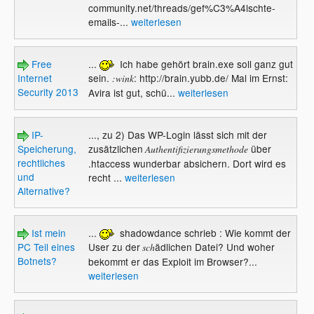
community.net/threads/gef%C3%A4lschte-
emails-...
weiterlesen
Free
...
Ich habe gehört brain.exe soll ganz gut
Internet
sein.
: http://brain.yubb.de/ Mal im Ernst:
:wink
Security 2013
Avira ist gut, schü...
weiterlesen
IP-
..., zu 2) Das WP-Login lässt sich mit der
Speicherung,
zusätzlichen
über
Authentifizierungsmethode
rechtliches
.htaccess wunderbar absichern. Dort wird es
und
recht ...
weiterlesen
Alternative?
Ist mein
...
shadowdance schrieb : Wie kommt der
PC Teil eines
User zu der
ädlichen Datei? Und woher
sch
Botnets?
bekommt er das Exploit im Browser?...
weiterlesen