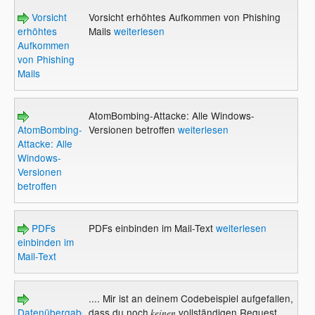
Vorsicht
Vorsicht erhöhtes Aufkommen von Phishing
erhöhtes
Mails
weiterlesen
Aufkommen
von Phishing
Mails
AtomBombing-Attacke: Alle Windows-
AtomBombing-
Versionen betroffen
weiterlesen
Attacke: Alle
Windows-
Versionen
betroffen
PDFs
PDFs einbinden im Mail-Text
weiterlesen
einbinden im
Mail-Text
.... Mir ist an deinem Codebeispiel aufgefallen,
Datenübergabe
dass du noch
vollständigen Request
keinen