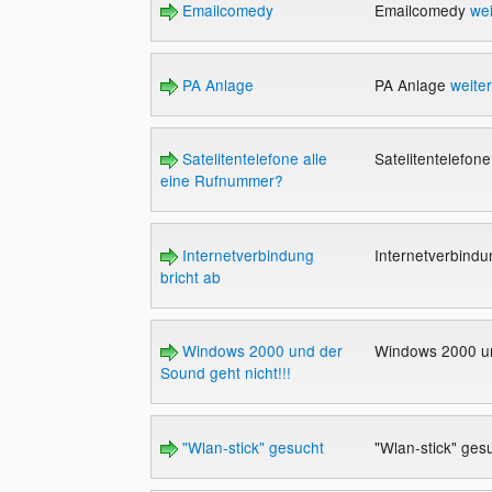
Emailcomedy
Emailcomedy
wei
PA Anlage
PA Anlage
weite
Satelitentelefone alle
Satelitentelefon
eine Rufnummer?
Internetverbindung
Internetverbindu
bricht ab
Windows 2000 und der
Windows 2000 un
Sound geht nicht!!!
"Wlan-stick" gesucht
"Wlan-stick" ges