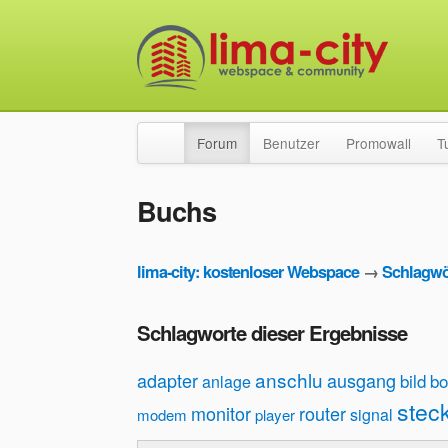
Forum
Benutzer
Promowall
T
Buchs
lima-city: kostenloser Webspace
→
Schlagwö
Schlagworte dieser Ergebnisse
anschlu
adapter
ausgang
bild
bo
anlage
stec
monitor
router
signal
modem
player