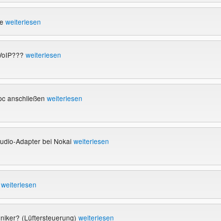
te
weiterlesen
 VoIP???
weiterlesen
pc anschließen
weiterlesen
Audio-Adapter bei Nokai
weiterlesen
r
weiterlesen
niker? (Lüftersteuerung)
weiterlesen