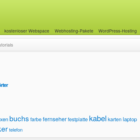
kostenloser Webspace
Webhosting-Pakete
WordPress-Hosting
utorials
rter
kabel
buchs
fernseher
xen
laptop
farbe
festplatte
karten
ker
telefon