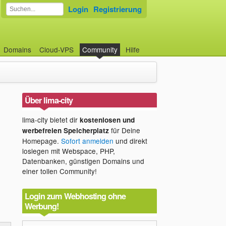
Login
Registrierung
Domains
Cloud-VPS
Community
Hilfe
Über lima-city
lima-city bietet dir
kostenlosen und
für Deine
werbefreien Speicherplatz
Homepage.
Sofort anmelden
und direkt
loslegen mit Webspace, PHP,
Datenbanken, günstigen Domains und
einer tollen Community!
Login zum Webhosting ohne
Werbung!