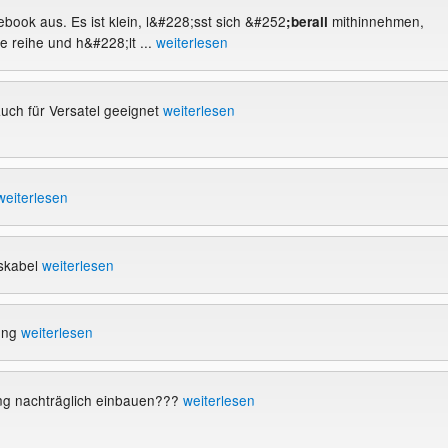
ebook aus. Es ist klein, l&#228;sst sich &#252
mithinnehmen,
;berall
die reihe und h&#228;lt ...
weiterlesen
uch für Versatel geeignet
weiterlesen
weiterlesen
skabel
weiterlesen
dung
weiterlesen
g nachträglich einbauen???
weiterlesen