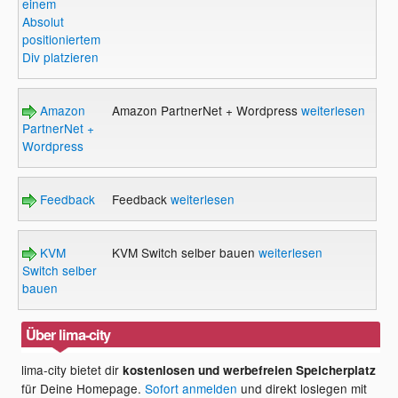
einem
Absolut
positioniertem
Div platzieren
Amazon
Amazon PartnerNet + Wordpress
weiterlesen
PartnerNet +
Wordpress
Feedback
Feedback
weiterlesen
KVM
KVM Switch selber bauen
weiterlesen
Switch selber
bauen
Über lima-city
lima-city bietet dir
kostenlosen und werbefreien Speicherplatz
für Deine Homepage.
Sofort anmelden
und direkt loslegen mit