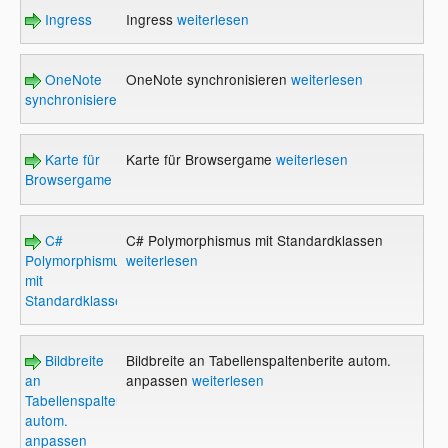
Ingress
Ingress
weiterlesen
OneNote
OneNote synchronisieren
weiterlesen
synchronisieren
Karte für
Karte für Browsergame
weiterlesen
Browsergame
C#
C# Polymorphismus mit Standardklassen
Polymorphismus
weiterlesen
mit
Standardklassen
Bildbreite
Bildbreite an Tabellenspaltenberite autom.
an
anpassen
weiterlesen
Tabellenspaltenberite
autom.
anpassen