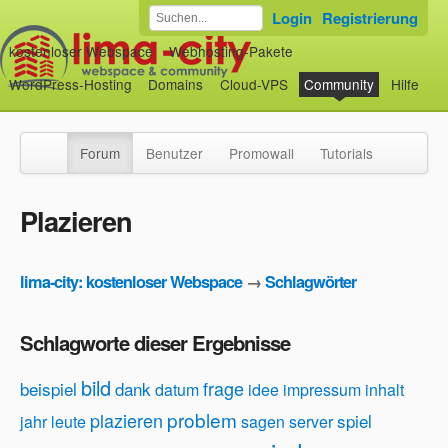
Login
Registrierung
kostenloser Webspace
Webhosting-Pakete
WordPress-Hosting
Domains
Cloud-VPS
Community
Hilfe
Forum
Benutzer
Promowall
Tutorials
Plazieren
lima-city: kostenloser Webspace
→
Schlagwörter
Schlagworte dieser Ergebnisse
bild
frage
beispiel
dank
datum
idee
impressum
inhalt
problem
plazieren
spiel
jahr
leute
sagen
server