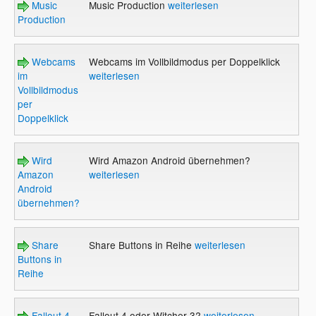
Music
Music Production
weiterlesen
Production
Webcams
Webcams im Vollbildmodus per Doppelklick
im
weiterlesen
Vollbildmodus
per
Doppelklick
Wird
Wird Amazon Android übernehmen?
Amazon
weiterlesen
Android
übernehmen?
Share
Share Buttons in Reihe
weiterlesen
Buttons in
Reihe
Fallout 4
Fallout 4 oder Witcher 3?
weiterlesen