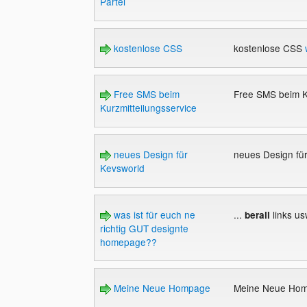
Partei
kostenlose CSS
kostenlose CSS
Free SMS beim
Free SMS beim K
Kurzmitteilungsservice
neues Design für
neues Design fü
Kevsworld
was ist für euch ne
...
links usw
berall
richtig GUT designte
homepage??
Meine Neue Hompage
Meine Neue Ho