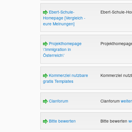
Ebert-Schule-
Ebert-Schule-Ho
Homepage [Vergleich -
eure Meinungen]
Projekthomepage
Projekthomepage 
\'Immigration in
Österreich\'
Kommerziel nutzbare
Kommerziel nutz
gratis Templates
Clanforum
Clanforum
weite
Bitte bewerten
Bitte bewerten
w