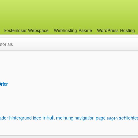
kostenloser Webspace
Webhosting-Pakete
WordPress-Hosting
utorials
rter
inhalt
meinung
schlichte
ader
hintergrund
idee
navigation
page
sagen