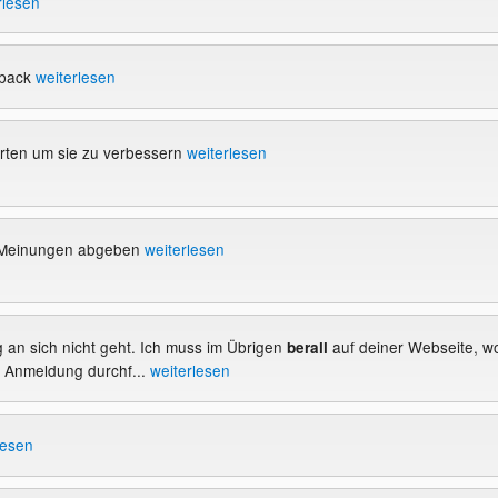
rlesen
back
weiterlesen
ten um sie zu verbessern
weiterlesen
d Meinungen abgeben
weiterlesen
g an sich nicht geht. Ich muss im Übrigen
auf deiner Webseite, w
berall
ne Anmeldung durchf...
weiterlesen
lesen