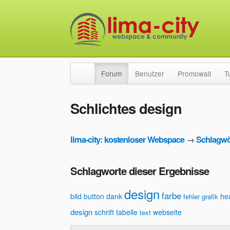
Forum
Benutzer
Promowall
T
Schlichtes design
lima-city: kostenloser Webspace
→
Schlagwö
Schlagworte dieser Ergebnisse
design
farbe
bild
button
dank
he
fehler
grafik
design
schrift
tabelle
webseite
text