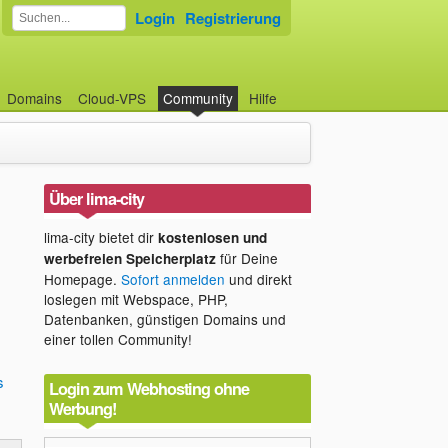
Login
Registrierung
Domains
Cloud-VPS
Community
Hilfe
Über lima-city
lima-city bietet dir
kostenlosen und
für Deine
werbefreien Speicherplatz
Homepage.
Sofort anmelden
und direkt
loslegen mit Webspace, PHP,
Datenbanken, günstigen Domains und
einer tollen Community!
s
Login zum Webhosting ohne
Werbung!