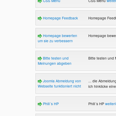
CSS Menu
CSS Menu
weite
Homepage Feedback
Homepage Feed
Homepage bewerten
Homepage bewer
um sie zu verbessern
Bitte testen und
Bitte testen un
Meinungen abgeben
Joomla Abmeldung von
... die Abmeldun
Webseite funktioniert nicht
ich hinklicke ei
Phill´s HP
Phill´s HP
weiter