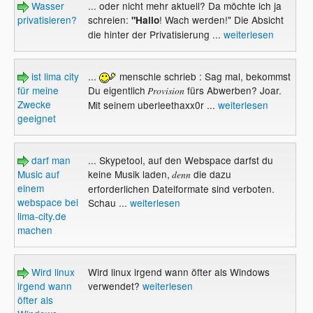
Wasser
... oder nicht mehr aktuell? Da möchte ich ja
privatisieren?
schreien:
! Wach werden!" Die Absicht
"Hallo
die hinter der Privatisierung ...
weiterlesen
ist lima city
...
menschle schrieb : Sag mal, bekommst
für meine
Du eigentlich
fürs Abwerben? Joar.
Provision
Zwecke
Mit seinem uberleethaxx0r ...
weiterlesen
geeignet
darf man
... Skypetool, auf den Webspace darfst du
Music auf
keine Musik laden,
die dazu
denn
einem
erforderlichen Dateiformate sind verboten.
webspace bei
Schau ...
weiterlesen
lima-city.de
machen
Wird linux
Wird linux irgend wann öfter als Windows
irgend wann
verwendet?
weiterlesen
öfter als