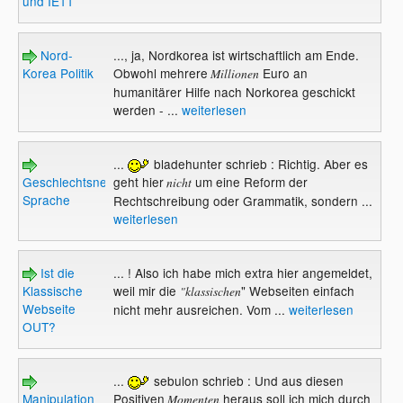
und IE11
Nord-
..., ja, Nordkorea ist wirtschaftlich am Ende.
Korea Politik
Obwohl mehrere
Euro an
Millionen
humanitärer Hilfe nach Norkorea geschickt
werden - ...
weiterlesen
...
bladehunter schrieb : Richtig. Aber es
Geschlechtsneutrale
geht hier
um eine Reform der
nicht
Sprache
Rechtschreibung oder Grammatik, sondern ...
weiterlesen
Ist die
... ! Also ich habe mich extra hier angemeldet,
Klassische
weil mir die
" Webseiten einfach
"klassischen
Webseite
nicht mehr ausreichen. Vom ...
weiterlesen
OUT?
...
sebulon schrieb : Und aus diesen
Manipulation
Positiven
heraus soll ich mich durch
Momenten