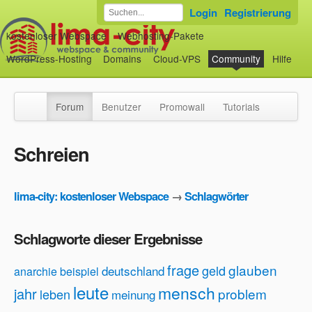
Login
Registrierung
kostenloser Webspace
Webhosting-Pakete
WordPress-Hosting
Domains
Cloud-VPS
Community
Hilfe
Forum
Benutzer
Promowall
Tutorials
Schreien
lima-city: kostenloser Webspace
→
Schlagwörter
Schlagworte dieser Ergebnisse
frage
glauben
geld
deutschland
anarchie
beispiel
leute
mensch
jahr
problem
leben
meinung