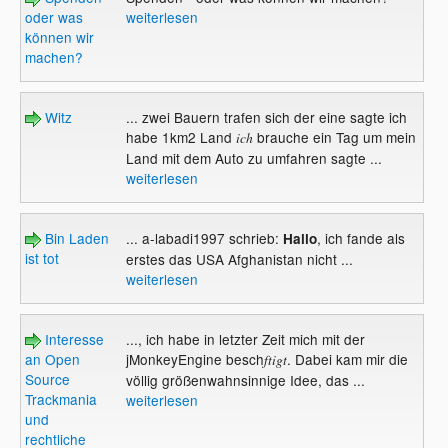
oder was
weiterlesen
können wir
machen?
Witz
... zwei Bauern trafen sich der eine sagte ich
habe 1km2 Land
brauche ein Tag um mein
ich
Land mit dem Auto zu umfahren sagte ...
weiterlesen
Bin Laden
... a-labadi1997 schrieb:
, ich fande als
Hallo
ist tot
erstes das USA Afghanistan nicht ...
weiterlesen
Interesse
..., ich habe in letzter Zeit mich mit der
an Open
jMonkeyEngine besch
. Dabei kam mir die
ftigt
Source
völlig größenwahnsinnige Idee, das ...
Trackmania
weiterlesen
und
rechtliche