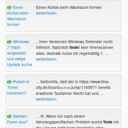
Einen
Einen Kürbis beim Wachstum formen
Kürbis beim
weiterlesen
Wachstum
formen
Windows
...hren Versionen Windows Defender recht
7 frisch
hilfreich. Natürlich
t kein Virenscanner
finde
aufgesetzt
alles, deshalb nutze ich regelmäßig 1. ...
und ewige
weiterlesen
Update suche
Putsch in
... befürchte, daß der in https://www.lima-
Türkei
city.de/board
:jump/1165971 bereits
/action
inszeniert?
erwähnte Taxifahrer Recht hat und ...
weiterlesen
Sterben
... fit. Wenn ich nach einem
Foren aus?
fahrzeugspezifischen Problem suche
ich
finde
die Lösung nicht beim Hersteller oder