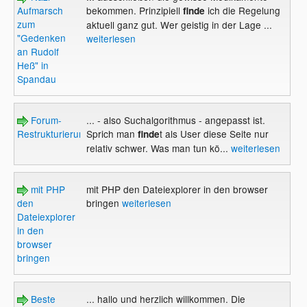
Aufmarsch
bekommen. Prinzipiell
ich die Regelung
finde
zum
aktuell ganz gut. Wer geistig in der Lage ...
"Gedenken
weiterlesen
an Rudolf
Heß" in
Spandau
Forum-
... - also Suchalgorithmus - angepasst ist.
Restrukturierung
Sprich man
t als User diese Seite nur
finde
relativ schwer. Was man tun kö...
weiterlesen
mit PHP
mit PHP den Dateiexplorer in den browser
den
bringen
weiterlesen
Dateiexplorer
in den
browser
bringen
Beste
... hallo und herzlich willkommen. Die