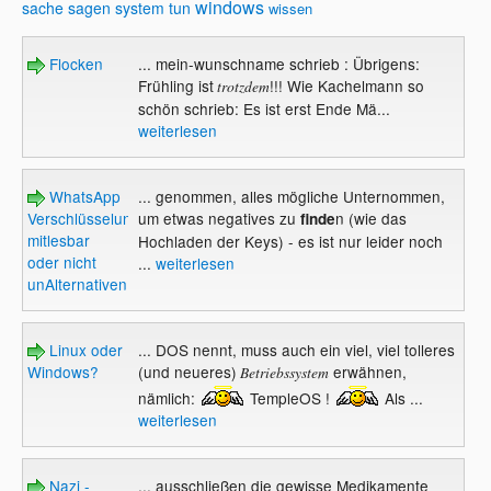
windows
sache
sagen
system
tun
wissen
Flocken
... mein-wunschname schrieb : Übrigens:
Frühling ist
!!! Wie Kachelmann so
trotzdem
schön schrieb: Es ist erst Ende Mä...
weiterlesen
WhatsApp
... genommen, alles mögliche Unternommen,
Verschlüsselung
um etwas negatives zu
n (wie das
finde
mitlesbar
Hochladen der Keys) - es ist nur leider noch
oder nicht
...
weiterlesen
unAlternativen
Linux oder
... DOS nennt, muss auch ein viel, viel tolleres
Windows?
(und neueres)
erwähnen,
Betriebssystem
nämlich:
TempleOS !
Als ...
weiterlesen
Nazi -
... ausschließen die gewisse Medikamente