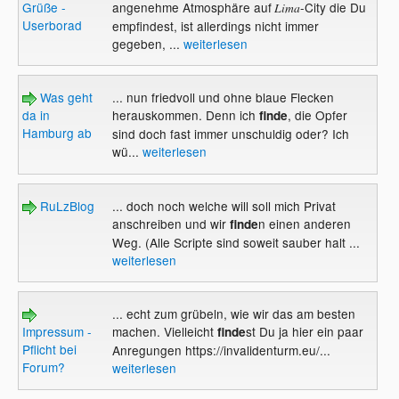
Grüße -
angenehme Atmosphäre auf
-City die Du
Lima
Userborad
empfindest, ist allerdings nicht immer
gegeben, ...
weiterlesen
Was geht
... nun friedvoll und ohne blaue Flecken
da in
herauskommen. Denn ich
, die Opfer
finde
Hamburg ab
sind doch fast immer unschuldig oder? Ich
wü...
weiterlesen
RuLzBlog
... doch noch welche will soll mich Privat
anschreiben und wir
n einen anderen
finde
Weg. (Alle Scripte sind soweit sauber halt ...
weiterlesen
... echt zum grübeln, wie wir das am besten
Impressum -
machen. Vielleicht
st Du ja hier ein paar
finde
Pflicht bei
Anregungen https://invalidenturm.eu/...
Forum?
weiterlesen