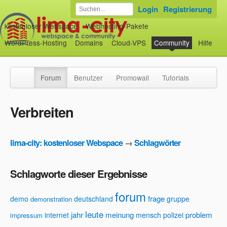
Login
Registrierung
kostenloser Webspace
Webhosting-Pakete
WordPress-Hosting
Domains
Cloud-VPS
Community
Hilfe
Forum
Benutzer
Promowall
Tutorials
Verbreiten
lima-city: kostenloser Webspace
→
Schlagwörter
Schlagworte dieser Ergebnisse
forum
frage
demo
deutschland
gruppe
demonstration
leute
jahr
meinung
problem
internet
mensch
polizei
impressum