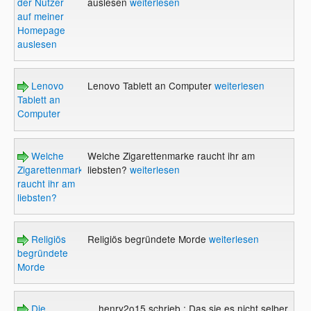
der Nutzer
auslesen
weiterlesen
auf meiner
Homepage
auslesen
Lenovo
Lenovo Tablett an Computer
weiterlesen
Tablett an
Computer
Welche
Welche Zigarettenmarke raucht ihr am
Zigarettenmarke
liebsten?
weiterlesen
raucht ihr am
liebsten?
Religiös
Religiös begründete Morde
weiterlesen
begründete
Morde
Die
... henry2o15 schrieb : Das sie es nicht selber