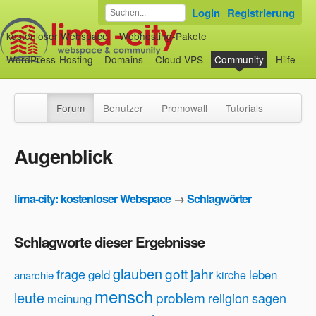
Login
Registrierung
kostenloser Webspace
Webhosting-Pakete
WordPress-Hosting
Domains
Cloud-VPS
Community
Hilfe
Forum
Benutzer
Promowall
Tutorials
Augenblick
lima-city: kostenloser Webspace
→
Schlagwörter
Schlagworte dieser Ergebnisse
glauben
gott
jahr
frage
geld
leben
kirche
anarchie
mensch
leute
problem
religion
sagen
meinung