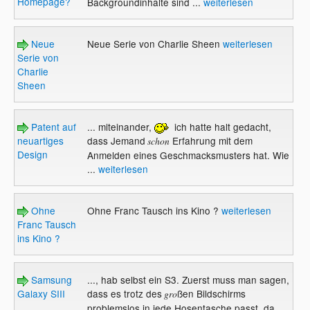
Homepage?
Backgroundinhalte sind ...
weiterlesen
Neue
Neue Serie von Charlie Sheen
weiterlesen
Serie von
Charlie
Sheen
Patent auf
... miteinander,
ich hatte halt gedacht,
neuartiges
dass Jemand
Erfahrung mit dem
schon
Design
Anmelden eines Geschmacksmusters hat. Wie
...
weiterlesen
Ohne
Ohne Franc Tausch ins Kino ?
weiterlesen
Franc Tausch
ins Kino ?
Samsung
..., hab selbst ein S3. Zuerst muss man sagen,
Galaxy SIII
dass es trotz des
ßen Bildschirms
gro
problemslos in jede Hosentasche passt, da ...