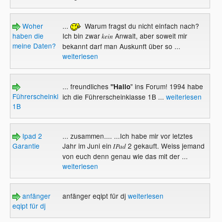
Woher
...
Warum fragst du nicht einfach nach?
haben die
Ich bin zwar
Anwalt, aber soweit mir
kein
meine Daten?
bekannt darf man Auskunft über so ...
weiterlesen
... freundliches
" ins Forum! 1994 habe
"Hallo
Führerscheinklasse
ich die Führerscheinklasse 1B ...
weiterlesen
1B
Ipad 2
... zusammen.... ...Ich habe mir vor letztes
Garantie
Jahr im Juni ein
2 gekauft. Weiss jemand
IPad
von euch denn genau wie das mit der ...
weiterlesen
anfänger
anfänger eqipt für dj
weiterlesen
eqipt für dj