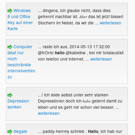
Windows
... dingens, ich glaube nicht, dass dies
8 und Office
getrennt machbar ist.
das ist jetzt bisserl
Aber
Key auf einer
Stochern im Nebel, da wir die ...
weiterlesen
Karte
Computer
... raste ich aus. 2014-05-13 17:32:00
lässt nur
@trOnlc
@kabelbw , bei mir totalausfall
hallo
noch
von telefon und internet, ...
weiterlesen
beschränkte
Internetverbindung
zu
...! Ich leide selbst unter sehr starken
Depression
Depressionen doch ich
gelernt damit zu
habe
senken
leben und es geht mir schon viel besser. ...
weiterlesen
Illegale
... paddy-herrmy schrieb :
, ich hab nur
Hallo