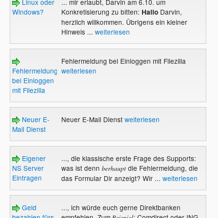
Linux oder
... mir erlaubt, Darvin am 6.10. um
Windows?
Konkretisierung zu bitten:
Darvin,
Hallo
herzlich willkommen. Übrigens ein kleiner
Hinweis ...
weiterlesen
Fehlermeldung bei Einloggen mit Filezilla
Fehlermeldung
weiterlesen
bei Einloggen
mit Filezilla
Neuer E-
Neuer E-Mail Dienst
weiterlesen
Mail Dienst
Eigener
..., die klassische erste Frage des Supports:
NS Server
was ist denn
die Fehlermeldung, die
berhaupt
Eintragen
das Formular Dir anzeigt? Wir ...
weiterlesen
Geld
..., ich würde euch gerne Direktbanken
bezahlen fürs
empfehlen. Zum
: Comdirect oder ING
Beispiel