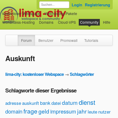
Login
Registrierung
kostenloser Webspace
Webhosting-Pakete
WordPress-Hosting
Domains
Cloud-VPS
Community
Hilfe
Forum
Benutzer
Promowall
Tutorials
Auskunft
lima-city: kostenloser Webspace
→
Schlagwörter
Schlagworte dieser Ergebnisse
dienst
datum
bank
adresse
auskunft
datei
frage
geld
jahr
domain
impressum
leute
nutzer