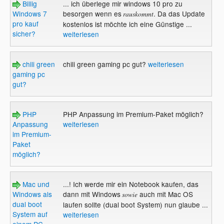
Billig
... ich überlege mir windows 10 pro zu
Windows 7
besorgen wenn es
. Da das Update
rauskommt
pro kauf
kostenlos ist möchte ich eine Günstige ...
sicher?
weiterlesen
chili green
chili green gaming pc gut?
weiterlesen
gaming pc
gut?
PHP
PHP Anpassung im Premium-Paket möglich?
Anpassung
weiterlesen
im Premium-
Paket
möglich?
Mac und
...! Ich werde mir ein Notebook kaufen, das
Windows als
dann mit Windows
auch mit Mac OS
sowie
dual boot
laufen sollte (dual boot System) nun glaube ...
System auf
weiterlesen
einem PC