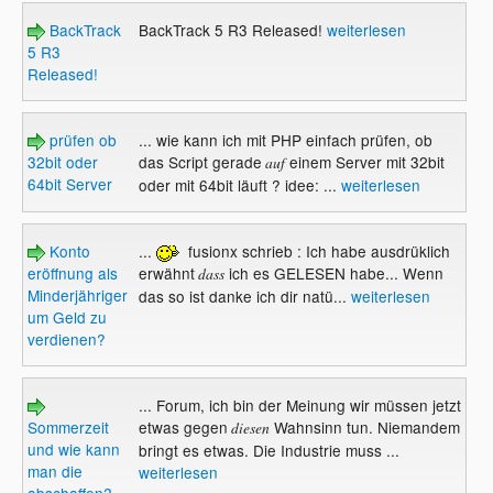
BackTrack
BackTrack 5 R3 Released!
weiterlesen
5 R3
Released!
prüfen ob
... wie kann ich mit PHP einfach prüfen, ob
32bit oder
das Script gerade
einem Server mit 32bit
auf
64bit Server
oder mit 64bit läuft ? idee: ...
weiterlesen
Konto
...
fusionx schrieb : Ich habe ausdrüklich
eröffnung als
erwähnt
ich es GELESEN habe... Wenn
dass
Minderjähriger
das so ist danke ich dir natü...
weiterlesen
um Geld zu
verdienen?
... Forum, ich bin der Meinung wir müssen jetzt
Sommerzeit
etwas gegen
Wahnsinn tun. Niemandem
diesen
und wie kann
bringt es etwas. Die Industrie muss ...
man die
weiterlesen
abschaffen?