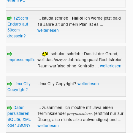
125ccm
... istuda schrieb :
! Ich werde jetzt bald
Hallo
Enduro auf
16 Jahre alt und mein Plan ist es ...
50ccm
weiterlesen
drosseln?
...
sebulon schrieb : Das ist der Grund,
Impressumpflicht?
weil das
Jahrelang quasi Rechtsfreier
Internet
Raum war(also ohne Kontrolle ...
weiterlesen
Lima City
Lima City Copyright?
weiterlesen
Copyright?
Daten
... zusammen, ich möchte mit Java einen
persistieren -
Terminkalender
(erstmal nur zur
programmieren
SQLite, XML
Übung, also nichts allzu aufwendiges) und ...
oder JSON?
weiterlesen