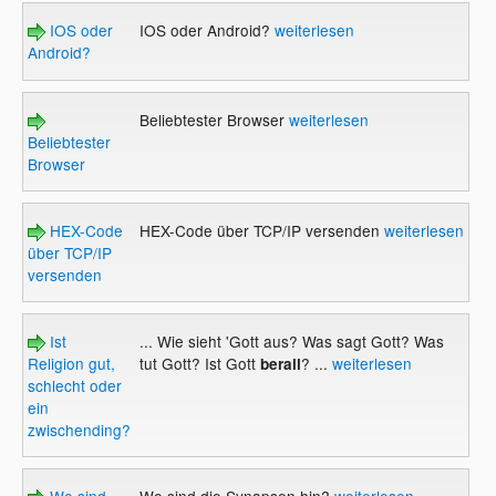
IOS oder
IOS oder Android?
weiterlesen
Android?
Beliebtester Browser
weiterlesen
Beliebtester
Browser
HEX-Code
HEX-Code über TCP/IP versenden
weiterlesen
über TCP/IP
versenden
Ist
... Wie sieht 'Gott aus? Was sagt Gott? Was
Religion gut,
tut Gott? Ist Gott
? ...
weiterlesen
berall
schlecht oder
ein
zwischending?
Wo sind
Wo sind die Synapsen hin?
weiterlesen