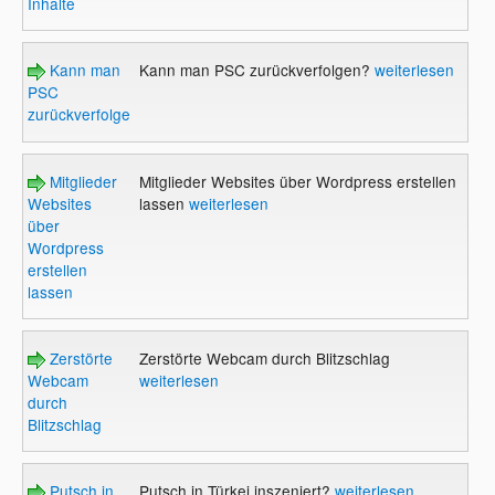
Inhalte
Kann man
Kann man PSC zurückverfolgen?
weiterlesen
PSC
zurückverfolgen?
Mitglieder
Mitglieder Websites über Wordpress erstellen
Websites
lassen
weiterlesen
über
Wordpress
erstellen
lassen
Zerstörte
Zerstörte Webcam durch Blitzschlag
Webcam
weiterlesen
durch
Blitzschlag
Putsch in
Putsch in Türkei inszeniert?
weiterlesen