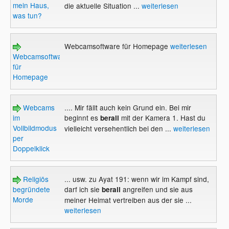
mein Haus,
die aktuelle Situation ...
weiterlesen
was tun?
Webcamsoftware für Homepage
weiterlesen
Webcamsoftware
für
Homepage
Webcams
.... Mir fällt auch kein Grund ein. Bei mir
im
beginnt es
mit der Kamera 1. Hast du
berall
Vollbildmodus
vielleicht versehentlich bei den ...
weiterlesen
per
Doppelklick
Religiös
... usw. zu Ayat 191: wenn wir im Kampf sind,
begründete
darf ich sie
angreifen und sie aus
berall
Morde
meiner Heimat vertreiben aus der sie ...
weiterlesen