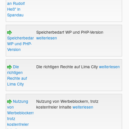
an Rudolf
Heß" in
Spandau
Speicherbedarf WP und PHP-Version
Speicherbedarf
weiterlesen
WP und PHP-
Version
Die
Die richtigen Rechte auf Lima City
weiterlesen
richtigen
Rechte auf
Lima City
Nutzung
Nutzung von Werbeblockern, trotz
von
kostenfreier Inhalte
weiterlesen
Werbeblockern,
trotz
kostenfreier