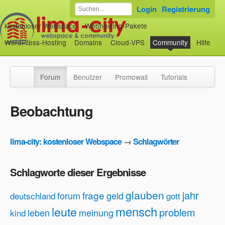
Login
Registrierung
kostenloser Webspace
Webhosting-Pakete
WordPress-Hosting
Domains
Cloud-VPS
Community
Hilfe
Forum
Benutzer
Promowall
Tutorials
Beobachtung
lima-city: kostenloser Webspace
→
Schlagwörter
Schlagworte dieser Ergebnisse
glauben
jahr
frage
forum
geld
deutschland
gott
mensch
leute
problem
leben
meinung
kind