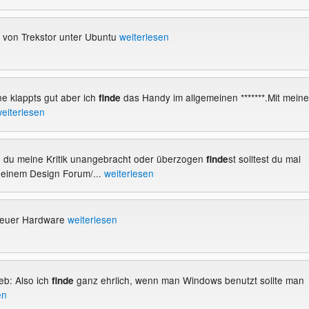
 von Trekstor unter Ubuntu
weiterlesen
ne klappts gut aber ich
das Handy im allgemeinen *******.Mit mein
finde
eiterlesen
 du meine Kritik unangebracht oder überzogen
st solltest du mal
finde
 einem Design Forum/...
weiterlesen
 neuer Hardware
weiterlesen
eb: Also ich
ganz ehrlich, wenn man Windows benutzt sollte man
finde
en