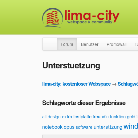
Forum
Benutzer
Promowall
T
Unterstuetzung
lima-city: kostenloser Webspace
→
Schlagwö
Schlagworte dieser Ergebnisse
extra
festplatte
funktion
geld
all
design
freundin
win
untersttzung
notebook
opus
software