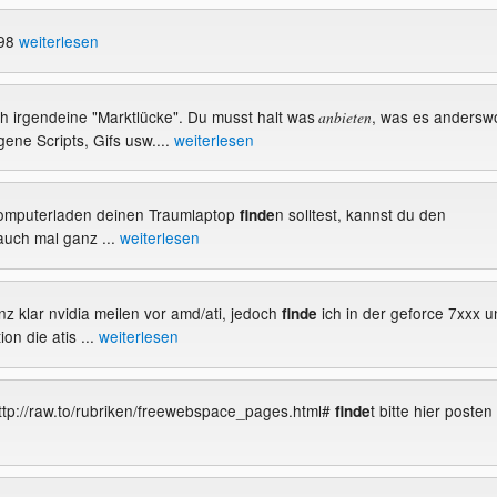
n98
weiterlesen
ch irgendeine "Marktlücke". Du musst halt was
, was es andersw
anbieten
igene Scripts, Gifs usw....
weiterlesen
Computerladen deinen Traumlaptop
n solltest, kannst du den
finde
auch mal ganz ...
weiterlesen
nz klar nvidia meilen vor amd/ati, jedoch
ich in der geforce 7xxx u
finde
on die atis ...
weiterlesen
 http://raw.to/rubriken/freewebspace_pages.html#
t bitte hier posten
finde