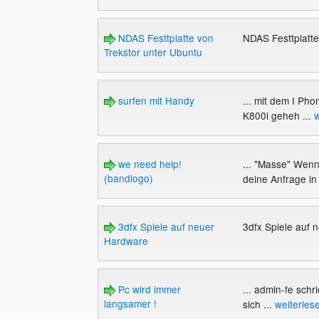
NDAS Festtplatte von
NDAS Festtplatte
Trekstor unter Ubuntu
surfen mit Handy
... mit dem I Pho
K800i geheh ...
w
we need help!
... "Masse" Wenn
(bandlogo)
deine Anfrage in
3dfx Spiele auf neuer
3dfx Spiele auf
Hardware
Pc wird immer
... admin-fe schri
langsamer !
sich ...
weiterles