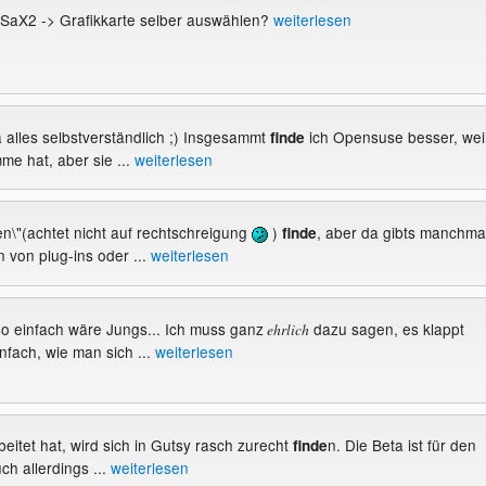
SaX2 -> Grafikkarte selber auswählen?
weiterlesen
ja alles selbstverständlich ;) Insgesammt
ich Opensuse besser, wei
finde
e hat, aber sie ...
weiterlesen
en\"(achtet nicht auf rechtschreigung
)
, aber da gibts manchma
finde
 von plug-ins oder ...
weiterlesen
so einfach wäre Jungs... Ich muss ganz
dazu sagen, es klappt
ehrlich
nfach, wie man sich ...
weiterlesen
rbeitet hat, wird sich in Gutsy rasch zurecht
n. Die Beta ist für den
finde
ch allerdings ...
weiterlesen