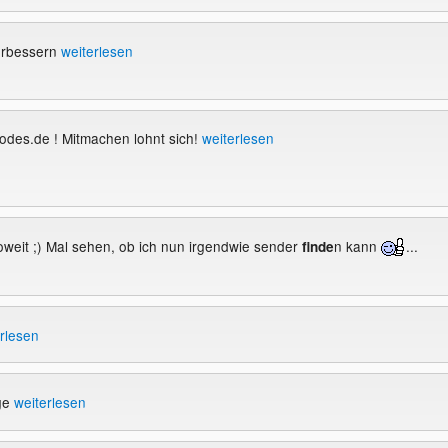
erbessern
weiterlesen
odes.de ! Mitmachen lohnt sich!
weiterlesen
soweit ;) Mal sehen, ob ich nun irgendwie sender
n kann
...
finde
rlesen
age
weiterlesen