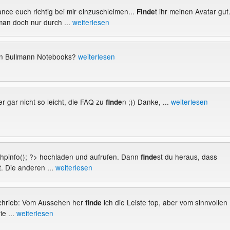
hance euch richtig bei mir einzuschleimen...
t ihr meinen Avatar gut.
Finde
an doch nur durch ...
weiterlesen
von Bullmann Notebooks?
weiterlesen
er gar nicht so leicht, die FAQ zu
n ;)) Danke, ...
weiterlesen
finde
 phpinfo(); ?> hochladen und aufrufen. Dann
st du heraus, dass
finde
t. Die anderen ...
weiterlesen
 schrieb: Vom Aussehen her
ich die Leiste top, aber vom sinnvollen
finde
ie ...
weiterlesen