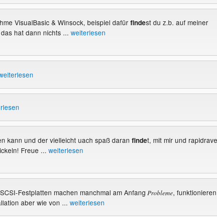
nehme VisualBasic & Winsock, beispiel dafür
st du z.b. auf meiner
finde
as hat dann nichts ...
weiterlesen
weiterlesen
erlesen
ren kann und der vielleicht uach spaß daran
t, mit mir und rapidrave
finde
ickeln! Freue ...
weiterlesen
e SCSI-Festplatten machen manchmal am Anfang
, funktionieren
Probleme
llation aber wie von ...
weiterlesen