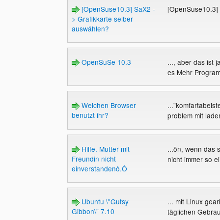
[OpenSuse10.3] SaX2 -
[OpenSuse10.3] 
> Grafikkarte selber
auswählen?
OpenSuSe 10.3
..., aber das ist 
es Mehr Programm
Welchen Browser
..."komfartabelst
benutzt ihr?
problem mit laden
Hilfe. Mutter mit
...ön, wenn das 
Freundin nicht
nicht immer so ei
einverstandenô.Ô
Ubuntu \"Gutsy
... mit Linux gea
Gibbon\" 7.10
täglichen Gebrau