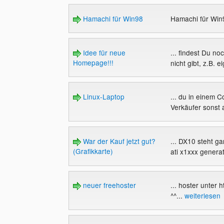
Hamachi für Win98
Hamachi für Wi
Idee für neue
... findest Du no
Homepage!!!
nicht gibt, z.B. e
Linux-Laptop
... du in einem 
Verkäufer sonst 
War der Kauf jetzt gut?
... DX10 steht ga
(Grafikkarte)
ati x1xxx generati
neuer freehoster
... hoster unter
^^...
weiterlesen