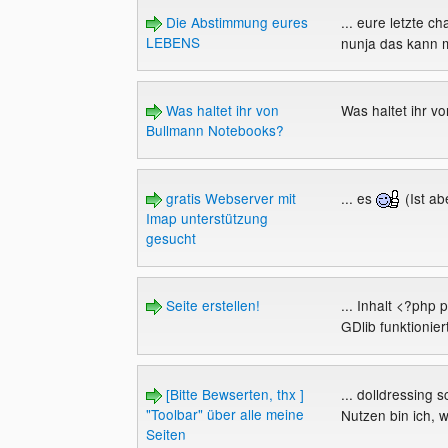
Die Abstimmung eures
... eure letzte c
LEBENS
nunja das kann m
Was haltet ihr von
Was haltet ihr 
Bullmann Notebooks?
gratis Webserver mit
... es
(Ist ab
Imap unterstützung
gesucht
Seite erstellen!
... Inhalt <?php
GDlib funktionier
[Bitte Bewserten, thx ]
... dolldressing
"Toolbar" über alle meine
Nutzen bin ich, w
Seiten