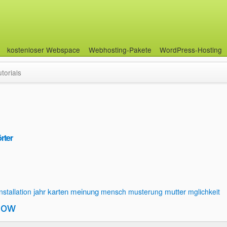
kostenloser Webspace
Webhosting-Pakete
WordPress-Hosting
utorials
rter
jahr
karten
meinung
mutter
installation
mensch
musterung
mglichkeit
dow