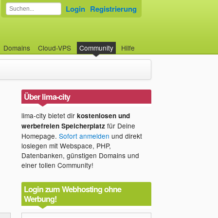
Login
Registrierung
Domains
Cloud-VPS
Community
Hilfe
Über lima-city
lima-city bietet dir
kostenlosen und
für Deine
werbefreien Speicherplatz
Homepage.
Sofort anmelden
und direkt
loslegen mit Webspace, PHP,
Datenbanken, günstigen Domains und
einer tollen Community!
Login zum Webhosting ohne
Werbung!