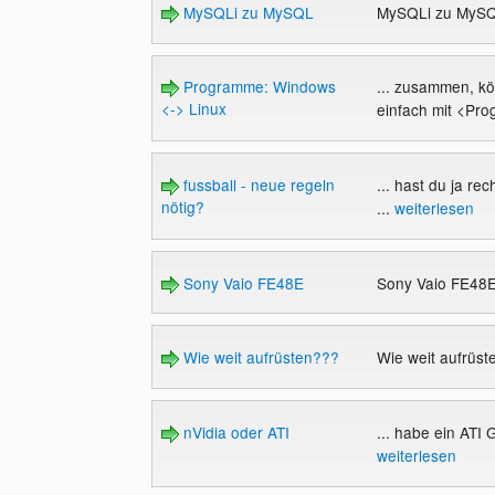
MySQLi zu MySQL
MySQLi zu MyS
Programme: Windows
... zusammen, k
<-> Linux
einfach mit <Prog
fussball - neue regeln
... hast du ja rec
nötig?
...
weiterlesen
Sony Vaio FE48E
Sony Vaio FE48
Wie weit aufrüsten???
Wie weit aufrüs
nVidia oder ATI
... habe ein ATI 
weiterlesen