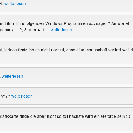
QL
weiterlesen
önnt ihr mir zu folgenden Windows-Programmen
sagen? Antwortet
was
ramm> 1, 2, 3 oder 4: 1 ...
weiterlesen
ht, jedoch
ich es nicht normal, dass eine mannschaft verliert weil 
finde
E
weiterlesen
ten???
weiterlesen
Grafikkarte
die aber nicht so toll nächste wird ein Geforce sein :D .
finde