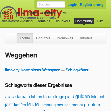
Login
Registrierung
kostenloser Webspace
Webhosting-Pakete
WordPress-Hosting
Domains
Cloud-VPS
Community
Hilfe
Forum
Benutzer
Promowall
Tutorials
Weggehen
lima-city: kostenloser Webspace
→
Schlagwörter
Schlagworte dieser Ergebnisse
gulden
auto
geld
domain
forum
frage
fahren
internet
leute
jahr
problem
monat
kaufen
meinung
mensch