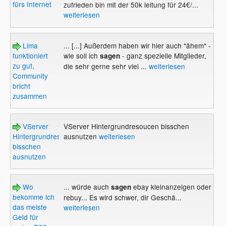
fürs Internet
zufrieden bin mit der 50k leitung für 24€/...
weiterlesen
Lima
... [...] Außerdem haben wir hier auch *ähem* -
funktioniert
wie soll ich
- ganz spezielle Mitglieder,
sagen
zu gut,
die sehr gerne sehr viel ...
weiterlesen
Community
bricht
zusammen
VServer
VServer Hintergrundresoucen bisschen
Hintergrundresoucen
ausnutzen
weiterlesen
bisschen
ausnutzen
Wo
... würde auch
ebay kleinanzeigen oder
sagen
bekomme ich
rebuy... Es wird schwer, dir Geschä...
das meiste
weiterlesen
Geld für