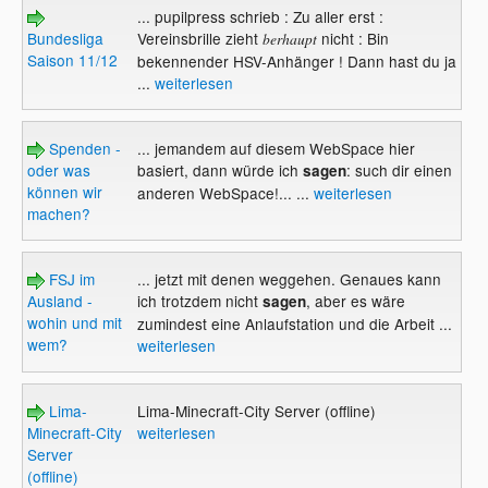
... pupilpress schrieb : Zu aller erst :
Bundesliga
Vereinsbrille zieht
nicht : Bin
berhaupt
Saison 11/12
bekennender HSV-Anhänger ! Dann hast du ja
...
weiterlesen
Spenden -
... jemandem auf diesem WebSpace hier
oder was
basiert, dann würde ich
: such dir einen
sagen
können wir
anderen WebSpace!... ...
weiterlesen
machen?
FSJ im
... jetzt mit denen weggehen. Genaues kann
Ausland -
ich trotzdem nicht
, aber es wäre
sagen
wohin und mit
zumindest eine Anlaufstation und die Arbeit ...
wem?
weiterlesen
Lima-
Lima-Minecraft-City Server (offline)
Minecraft-City
weiterlesen
Server
(offline)